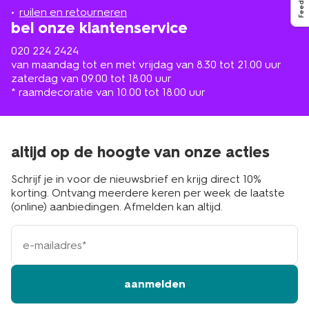
Feedback
buurt
ruilen en retourneren
bel onze klantenservice
020 224 2424
van maandag tot en met vrijdag van 8.30 tot 21.00 uur
zaterdag van 09.00 tot 18.00 uur
* raamdecoratie van 10.00 tot 18.00 uur
altijd op de hoogte van onze acties
Schrijf je in voor de nieuwsbrief en krijg direct 10%
korting. Ontvang meerdere keren per week de laatste
(online) aanbiedingen. Afmelden kan altijd.
e-
mailadres
aanmelden