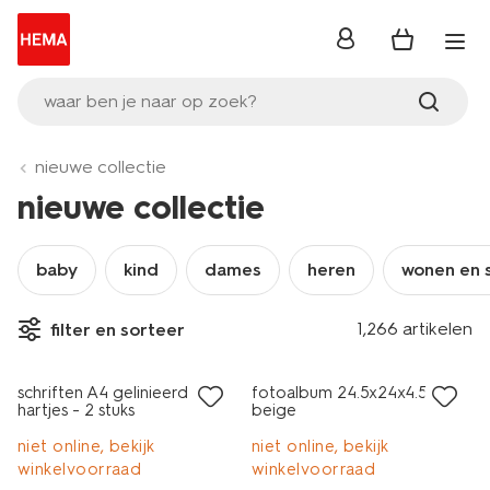
inloggen
waar ben je naar op zoek?
nieuwe collectie
nieuwe collectie
baby
kind
dames
heren
wonen en 
1,266 artikelen
filter en sorteer
nieuw
nieuw
schriften A4 gelinieerd
fotoalbum 24.5x24x4.5cm
hartjes - 2 stuks
beige
niet online, bekijk
niet online, bekijk
winkelvoorraad
winkelvoorraad