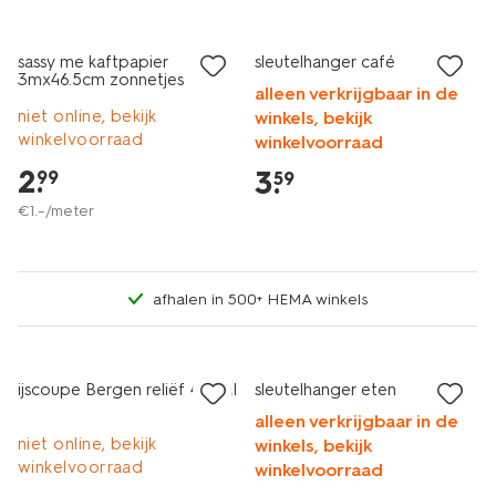
nieuw
2+1 gratis
sassy me kaftpapier
sleutelhanger café
3mx46.5cm zonnetjes
alleen verkrijgbaar in de
niet online, bekijk
winkels, bekijk
winkelvoorraad
winkelvoorraad
2
.
3
.
99
59
€
1
.
–
/meter
afhalen in 500+ HEMA winkels
nieuw
nieuw
laag geprijsd
2+1 gratis
ijscoupe Bergen reliëf 450ml
sleutelhanger eten
alleen verkrijgbaar in de
niet online, bekijk
winkels, bekijk
winkelvoorraad
winkelvoorraad