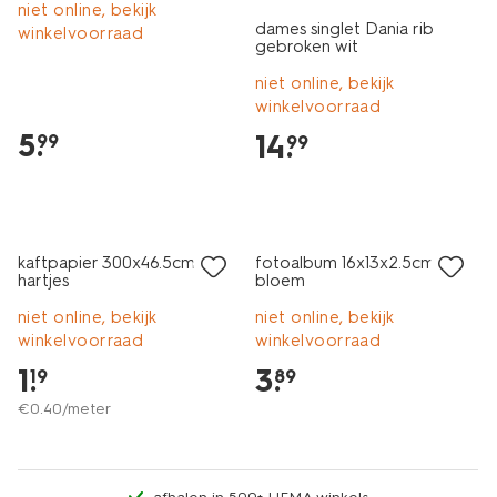
niet online, bekijk
dames singlet Dania rib
winkelvoorraad
gebroken wit
niet online, bekijk
winkelvoorraad
5
.
14
.
99
99
nieuw
nieuw
kaftpapier 300x46.5cm
fotoalbum 16x13x2.5cm
hartjes
bloem
niet online, bekijk
niet online, bekijk
winkelvoorraad
winkelvoorraad
1
.
3
.
19
89
€
0
.
40
/meter