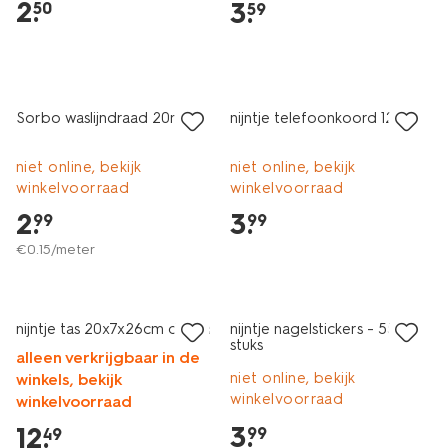
2
.
3
.
50
59
nieuw
nieuw
Sorbo waslijndraad 20m
nijntje telefoonkoord 120cm
niet online, bekijk
niet online, bekijk
winkelvoorraad
winkelvoorraad
2
.
3
.
99
99
€
0
.
15
/meter
nieuw
nieuw
nijntje tas 20x7x26cm denim
nijntje nagelstickers - 55
stuks
alleen verkrijgbaar in de
niet online, bekijk
winkels, bekijk
winkelvoorraad
winkelvoorraad
3
.
12
.
99
49