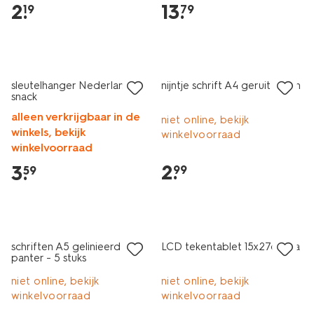
2
.
13
.
19
79
nieuw
2+1 gratis
nieuw
sleutelhanger Nederlandse
nijntje schrift A4 geruit 10mm
snack
alleen verkrijgbaar in de
niet online, bekijk
winkels, bekijk
winkelvoorraad
winkelvoorraad
2
.
3
.
99
59
nieuw
nieuw
schriften A5 gelinieerd
LCD tekentablet 15x27cm lila
panter - 5 stuks
niet online, bekijk
niet online, bekijk
winkelvoorraad
winkelvoorraad