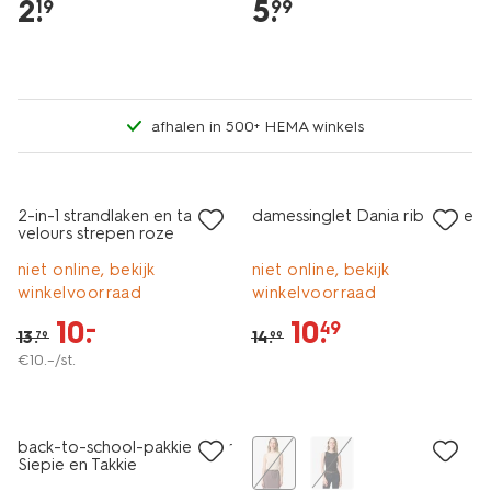
2
.
5
.
19
99
afhalen in 500+ HEMA winkels
nieuw
nieuw
sale
sale
2-in-1 strandlaken en tas
damessinglet Dania rib taupe
velours strepen roze
niet online, bekijk
niet online, bekijk
winkelvoorraad
winkelvoorraad
10
.
10
.
–
49
13
.
14
.
79
99
€
10
.
–
/st.
nieuw
nieuw
back-to-school-pakkie voor
Siepie en Takkie