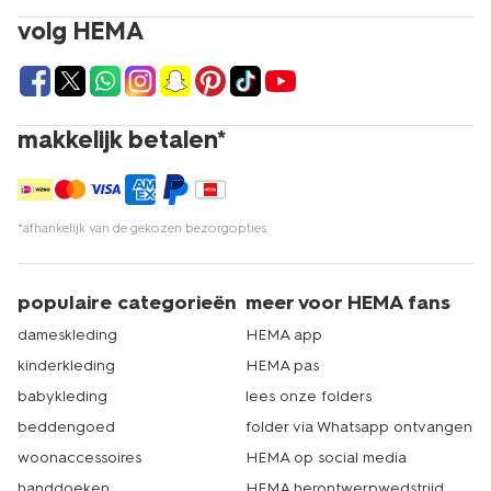
volg HEMA
makkelijk betalen*
*afhankelijk van de gekozen bezorgopties
populaire categorieën
meer voor HEMA fans
dameskleding
HEMA app
kinderkleding
HEMA pas
babykleding
lees onze folders
beddengoed
folder via Whatsapp ontvangen
woonaccessoires
HEMA op social media
handdoeken
HEMA herontwerpwedstrijd