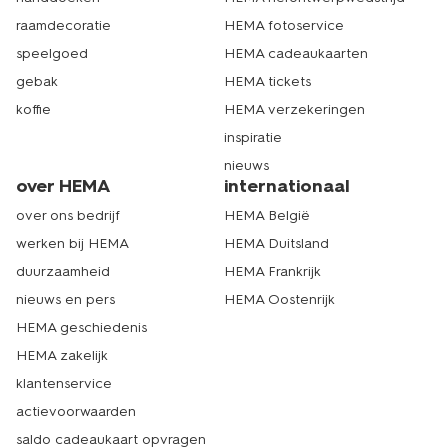
raamdecoratie
HEMA fotoservice
speelgoed
HEMA cadeaukaarten
gebak
HEMA tickets
koffie
HEMA verzekeringen
inspiratie
nieuws
over HEMA
internationaal
over ons bedrijf
HEMA België
werken bij HEMA
HEMA Duitsland
duurzaamheid
HEMA Frankrijk
nieuws en pers
HEMA Oostenrijk
HEMA geschiedenis
HEMA zakelijk
klantenservice
actievoorwaarden
saldo cadeaukaart opvragen