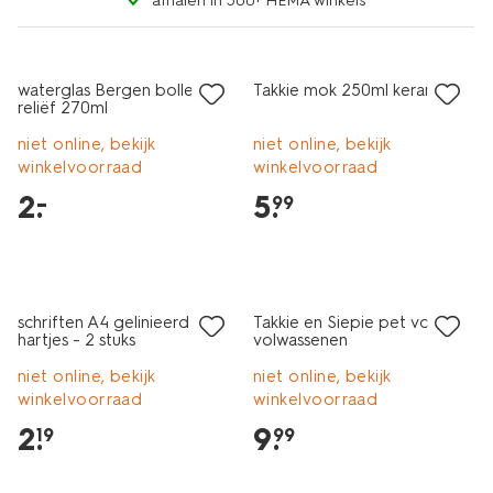
afhalen in 500+ HEMA winkels
nieuw
laag geprijsd
nieuw
waterglas Bergen bolletjes
Takkie mok 250ml keramiek
reliëf 270ml
niet online, bekijk
niet online, bekijk
winkelvoorraad
winkelvoorraad
2
.
5
.
–
99
nieuw
nieuw
schriften A4 gelinieerd
Takkie en Siepie pet voor
hartjes - 2 stuks
volwassenen
niet online, bekijk
niet online, bekijk
winkelvoorraad
winkelvoorraad
2
.
9
.
19
99
nieuw