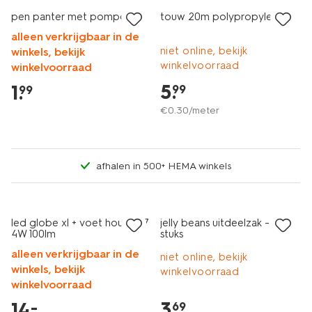
pen panter met pompom
touw 20m polypropyleen
alleen verkrijgbaar in de
niet online, bekijk
winkels, bekijk
winkelvoorraad
winkelvoorraad
5
.
1
.
99
99
€
0
.
30
/meter
afhalen in 500+ HEMA winkels
nieuw
laag geprijsd
nieuw
led globe xl + voet hout E27
jelly beans uitdeelzak - 10
4W 100lm
stuks
alleen verkrijgbaar in de
niet online, bekijk
winkels, bekijk
winkelvoorraad
winkelvoorraad
3
.
14
.
–
69