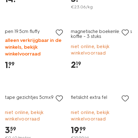
€
23
.
06
/kg
nieuw
nieuw
pen 19.5cm fluffy
magnetische boekenleggers
koffie - 3 stuks
alleen verkrijgbaar in de
niet online, bekijk
winkels, bekijk
winkelvoorraad
winkelvoorraad
2
.
1
.
19
99
nieuw
nieuw
tape gezichtjes 5cmx9m
fietslicht extra fel
niet online, bekijk
niet online, bekijk
winkelvoorraad
winkelvoorraad
3
.
19
.
59
99
€
0
.
40
/meter
€
19
.
99
/st.