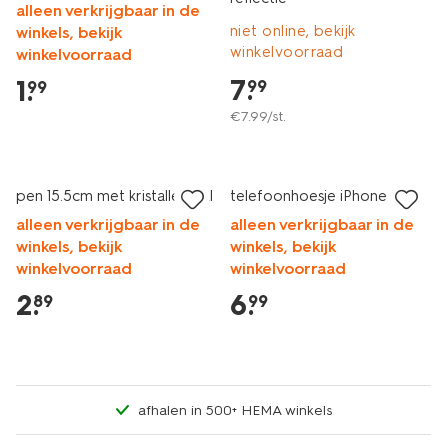
alleen verkrijgbaar in de
niet online, bekijk
winkels, bekijk
winkelvoorraad
winkelvoorraad
7
.
1
.
99
99
€
7
.
99
/st.
nieuw
nieuw
pen 15.5cm met kristallen bal
telefoonhoesje iPhone 15
alleen verkrijgbaar in de
alleen verkrijgbaar in de
winkels, bekijk
winkels, bekijk
winkelvoorraad
winkelvoorraad
2
.
6
.
89
99
afhalen in 500+ HEMA winkels
nieuw
nieuw