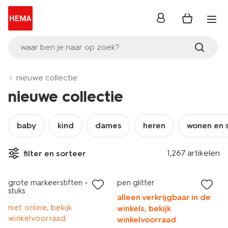
inloggen
waar ben je naar op zoek?
nieuwe collectie
nieuwe collectie
baby
kind
dames
heren
wonen en 
1,267 artikelen
filter en sorteer
nieuw
nieuw
grote markeerstiften - 4
pen glitter
stuks
alleen verkrijgbaar in de
niet online, bekijk
winkels, bekijk
winkelvoorraad
winkelvoorraad