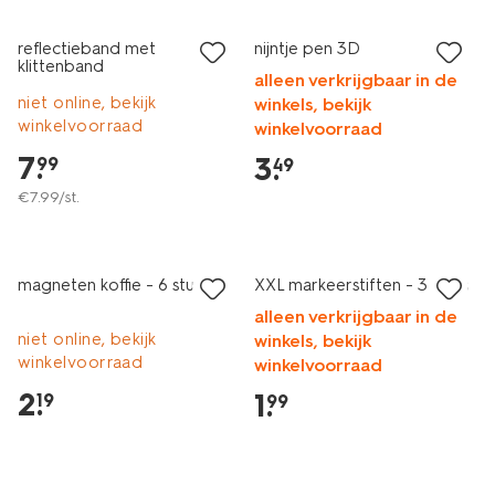
reflectieband met
nijntje pen 3D
klittenband
alleen verkrijgbaar in de
niet online, bekijk
winkels, bekijk
winkelvoorraad
winkelvoorraad
7
.
3
.
99
49
€
7
.
99
/st.
nieuw
nieuw
magneten koffie - 6 stuks
XXL markeerstiften - 3 stuks
alleen verkrijgbaar in de
niet online, bekijk
winkels, bekijk
winkelvoorraad
winkelvoorraad
2
.
1
.
19
99
nieuw
nieuw