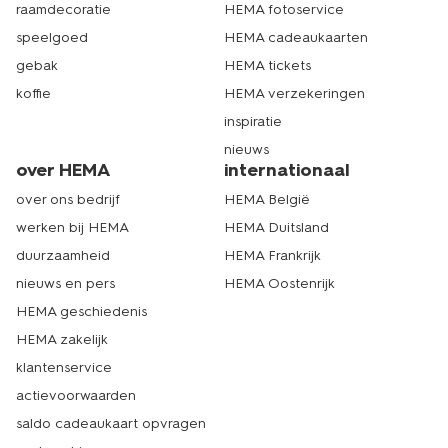
raamdecoratie
HEMA fotoservice
speelgoed
HEMA cadeaukaarten
gebak
HEMA tickets
koffie
HEMA verzekeringen
inspiratie
nieuws
over HEMA
internationaal
over ons bedrijf
HEMA België
werken bij HEMA
HEMA Duitsland
duurzaamheid
HEMA Frankrijk
nieuws en pers
HEMA Oostenrijk
HEMA geschiedenis
HEMA zakelijk
klantenservice
actievoorwaarden
saldo cadeaukaart opvragen