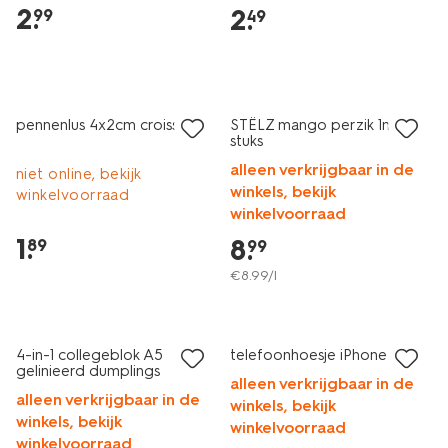
2
.
2
.
99
49
nieuw
nieuw
pennenlus 4x2cm croissant
STËLZ mango perzik 1ml - 4
stuks
alleen verkrijgbaar in de
niet online, bekijk
winkels, bekijk
winkelvoorraad
winkelvoorraad
1
.
8
.
89
99
€
8
.
99
/l
nieuw
nieuw
4-in-1 collegeblok A5
telefoonhoesje iPhone 16
gelinieerd dumplings
alleen verkrijgbaar in de
alleen verkrijgbaar in de
winkels, bekijk
winkels, bekijk
winkelvoorraad
winkelvoorraad