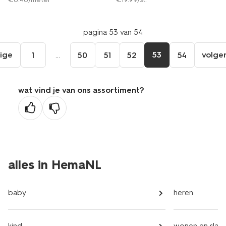
pagina 53 van 54
ige
...
53
volge
1
50
51
52
54
ga
aar
de
wat vind je van ons assortiment?
orige
agina
alles in HemaNL
baby
heren