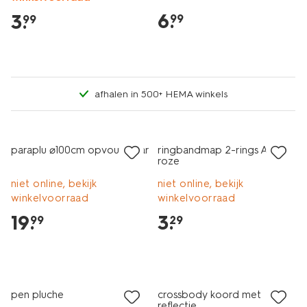
6
.
3
.
99
99
afhalen in 500+ HEMA winkels
nieuw
nieuw
paraplu ⌀100cm opvouwbaar
ringbandmap 2-rings A4
roze
niet online, bekijk
niet online, bekijk
winkelvoorraad
winkelvoorraad
19
.
3
.
99
29
nieuw
nieuw
pen pluche
crossbody koord met
reflectie