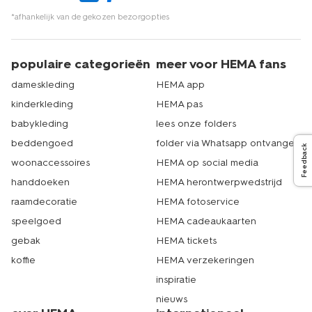
*afhankelijk van de gekozen bezorgopties
populaire categorieën
meer voor HEMA fans
dameskleding
HEMA app
kinderkleding
HEMA pas
babykleding
lees onze folders
beddengoed
folder via Whatsapp ontvangen
Feedback
woonaccessoires
HEMA op social media
handdoeken
HEMA herontwerpwedstrijd
raamdecoratie
HEMA fotoservice
speelgoed
HEMA cadeaukaarten
gebak
HEMA tickets
koffie
HEMA verzekeringen
inspiratie
nieuws