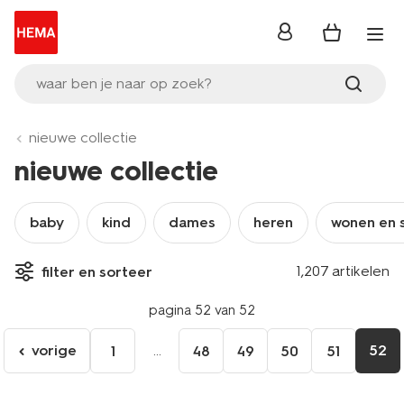
inloggen
waar ben je naar op zoek?
nieuwe collectie
nieuwe collectie
baby
kind
dames
heren
wonen en 
1,207 artikelen
filter en sorteer
pagina 52 van 52
vorige
...
52
1
48
49
50
51
ga
naar
de