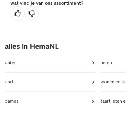
wat vind je van ons assortiment?
vorige
pagina
alles in HemaNL
baby
heren
kind
wonen en slap
dames
taart, eten en 