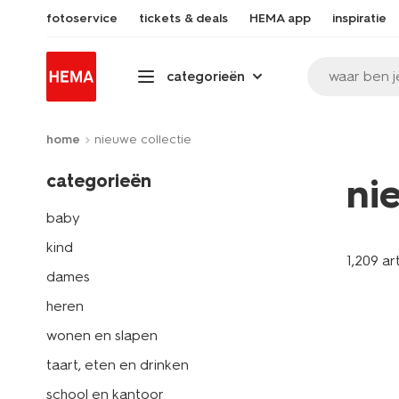
fotoservice
tickets & deals
HEMA app
inspiratie
waar ben j
categorieën
home
nieuwe collectie
categorieën
ni
baby
kind
1,209 ar
dames
heren
wonen en slapen
taart, eten en drinken
school en kantoor