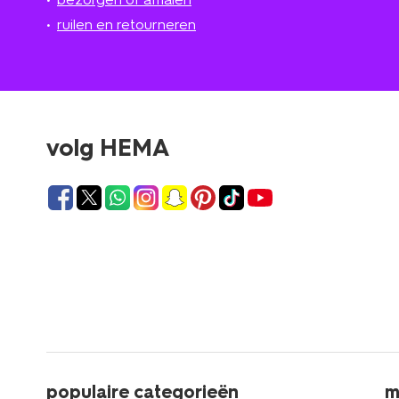
ruilen en retourneren
volg HEMA
populaire categorieën
m