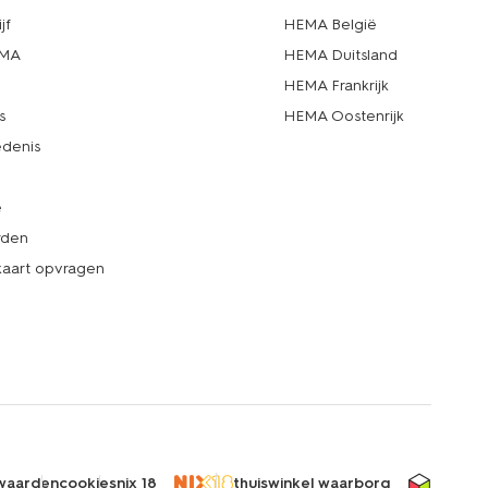
jf
HEMA België
EMA
HEMA Duitsland
d
HEMA Frankrijk
s
HEMA Oostenrijk
denis
e
rden
kaart opvragen
waarden
cookies
nix 18
thuiswinkel waarborg