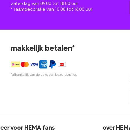
zaterdag van 09.00 tot 18.00 uur
* raamdecoratie van 10.00 tot 18.00 uur
makkelijk betalen*
*afhankelijk van de gekozen bezorgopties
eer voor HEMA fans
over HEM