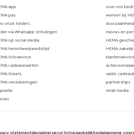
EMA app
over ons bedri
EMA pas
werken bij H
es onze folders
duurzaamhei
lder via Whatsapp ontvangen
nieuws en per
MA op social media
HEMA geschie
MA herontwerpwedstrijd
HEMA zakelijk
MA fotoservice
klantenservic
MA cadeaukaarten
actievoorwaa
MA tickets
saldo cadeau
MA verzekeringen
partnerships
spiratie
retail media
euws
ivacy statement
disclaimer
security
toegankelijkheid
algemene voor