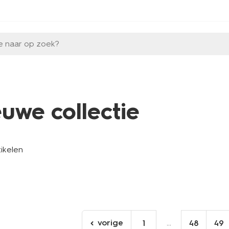
e naar op zoek?
euwe collectie
tikelen
vorige
...
1
48
49
ga