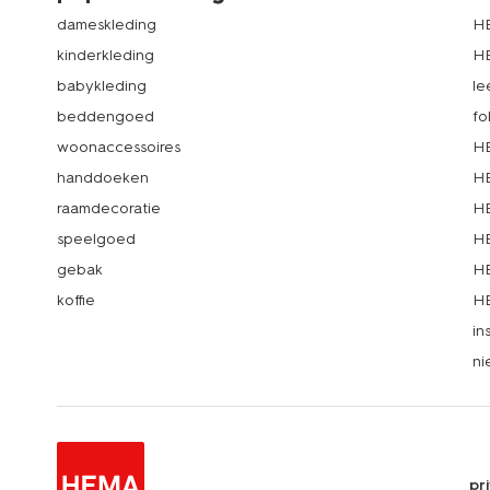
dameskleding
H
kinderkleding
H
babykleding
le
beddengoed
fo
woonaccessoires
HE
handdoeken
HE
raamdecoratie
HE
speelgoed
HE
gebak
HE
koffie
HE
in
ni
pr