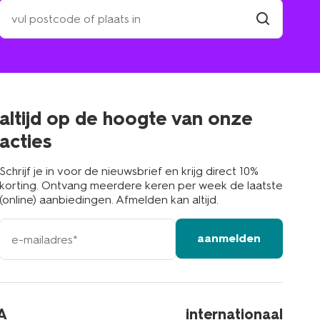
zoek
een
winkel
vind
winkel
bij
jou
in
de
buurt
altijd op de hoogte van onze
acties
Schrijf je in voor de nieuwsbrief en krijg direct 10%
korting. Ontvang meerdere keren per week de laatste
(online) aanbiedingen. Afmelden kan altijd.
e-
aanmelden
mailadres
A
internationaal