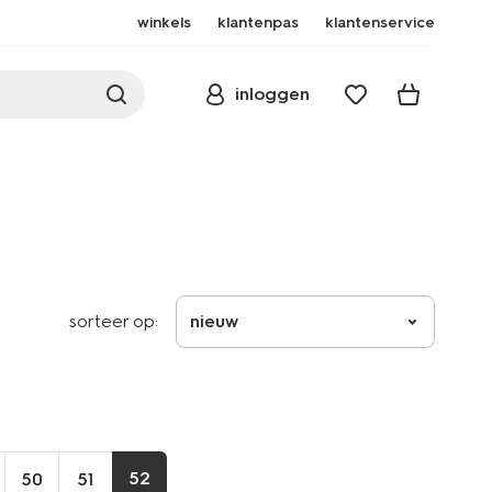
winkels
klantenpas
klantenservice
inloggen
sorteer op:
nieuw
52
50
51