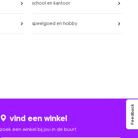
school en kantoor
speelgoed en hobby
Feedback
vind een winkel
zoek een winkel bij jou in de buurt