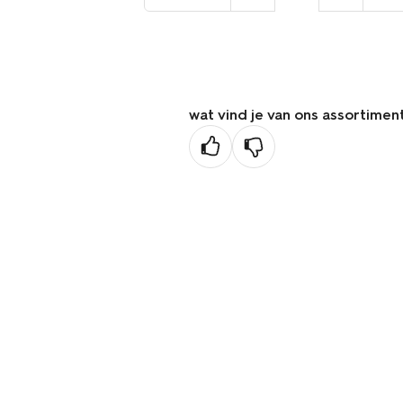
naar
de
vorige
pagina
wat vind je van ons assortimen