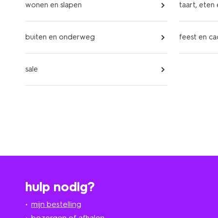
wonen en slapen
taart, eten
buiten en onderweg
feest en c
sale
hulp nodig?
mijn bestelling
bezorgen of afhalen