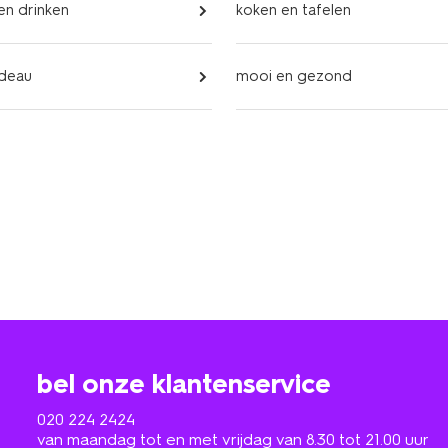
 en drinken
koken en tafelen
adeau
mooi en gezond
bel onze klantenservice
020 224 2424
van maandag tot en met vrijdag van 8.30 tot 21.00 uur