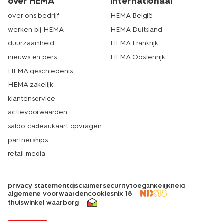
over HEMA
internationaal
over ons bedrijf
HEMA België
werken bij HEMA
HEMA Duitsland
duurzaamheid
HEMA Frankrijk
nieuws en pers
HEMA Oostenrijk
HEMA geschiedenis
HEMA zakelijk
klantenservice
actievoorwaarden
saldo cadeaukaart opvragen
partnerships
retail media
privacy statement
disclaimer
security
toegankelijkheid
algemene voorwaarden
cookies
nix 18
thuiswinkel waarborg