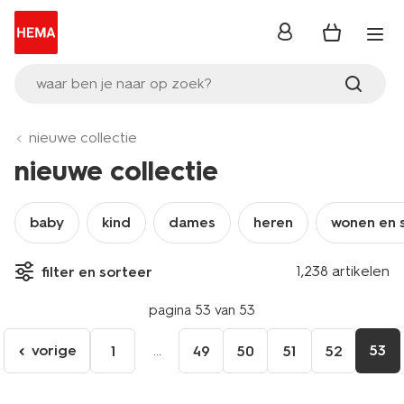
inloggen
waar ben je naar op zoek?
nieuwe collectie
nieuwe collectie
baby
kind
dames
heren
wonen en 
1,238 artikelen
filter en sorteer
pagina 53 van 53
vorige
...
53
1
49
50
51
52
ga
naar
de