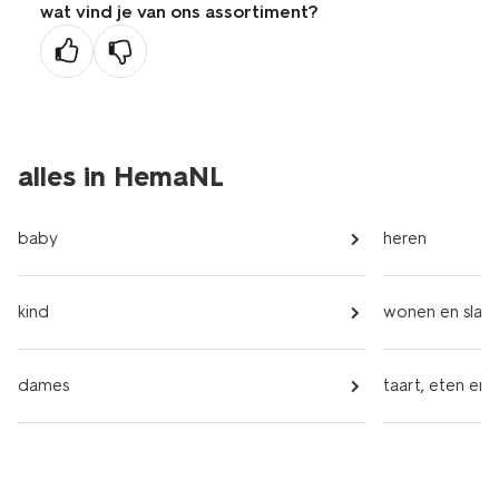
wat vind je van ons assortiment?
vorige
pagina
alles in HemaNL
baby
heren
kind
wonen en slap
dames
taart, eten en 