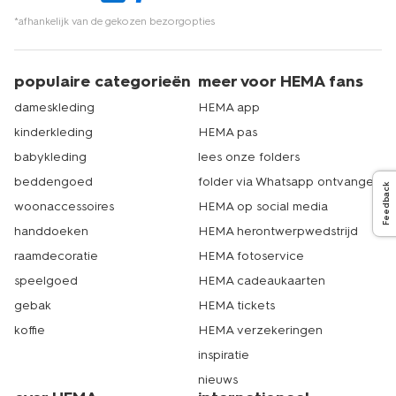
*afhankelijk van de gekozen bezorgopties
populaire categorieën
meer voor HEMA fans
dameskleding
HEMA app
kinderkleding
HEMA pas
babykleding
lees onze folders
beddengoed
folder via Whatsapp ontvangen
Feedback
woonaccessoires
HEMA op social media
handdoeken
HEMA herontwerpwedstrijd
raamdecoratie
HEMA fotoservice
speelgoed
HEMA cadeaukaarten
gebak
HEMA tickets
koffie
HEMA verzekeringen
inspiratie
nieuws