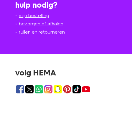
hulp nodig?
mijn bestelling
bezorgen of afhalen
ruilen en retourneren
volg HEMA