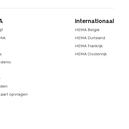
A
internationaal
jf
HEMA België
EMA
HEMA Duitsland
d
HEMA Frankrijk
s
HEMA Oostenrijk
denis
e
rden
kaart opvragen