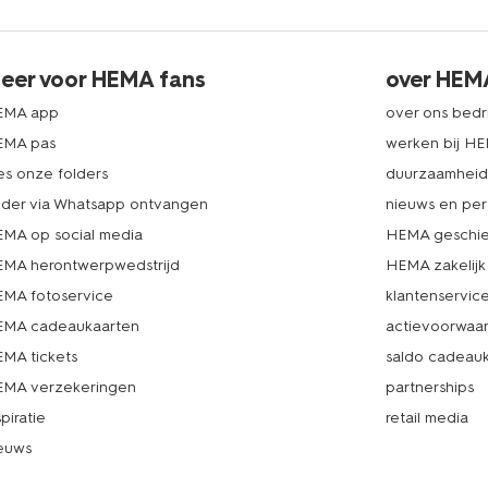
eer voor HEMA fans
over HEM
EMA app
over ons bedri
EMA pas
werken bij H
es onze folders
duurzaamhei
lder via Whatsapp ontvangen
nieuws en per
MA op social media
HEMA geschie
MA herontwerpwedstrijd
HEMA zakelijk
MA fotoservice
klantenservic
MA cadeaukaarten
actievoorwaa
MA tickets
saldo cadeau
MA verzekeringen
partnerships
spiratie
retail media
euws