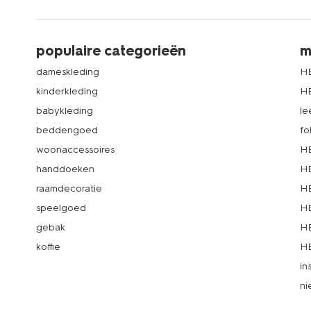
populaire categorieën
m
dameskleding
H
kinderkleding
H
babykleding
le
beddengoed
fo
woonaccessoires
HE
handdoeken
HE
raamdecoratie
HE
speelgoed
HE
gebak
HE
koffie
HE
in
ni