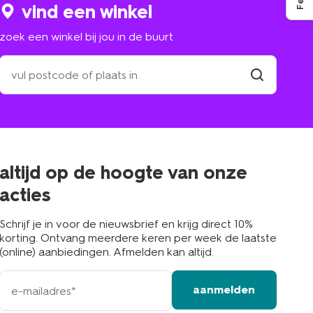
vind een winkel
zoek een winkel bij jou in de buurt
zoek
een
winkel
vind
winkel
bij
jou
in
de
buurt
altijd op de hoogte van onze
acties
Schrijf je in voor de nieuwsbrief en krijg direct 10%
korting. Ontvang meerdere keren per week de laatste
(online) aanbiedingen. Afmelden kan altijd.
e-
aanmelden
mailadres