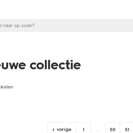
e naar op zoek?
euwe collectie
tikelen
vorige
...
1
50
51
ga