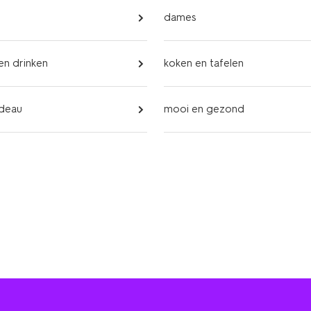
dames
 en drinken
koken en tafelen
adeau
mooi en gezond