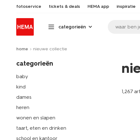
fotoservice
tickets & deals
HEMA app
inspiratie
waar ben j
categorieën
home
nieuwe collectie
categorieën
ni
baby
kind
1,267 ar
dames
heren
wonen en slapen
taart, eten en drinken
school en kantoor