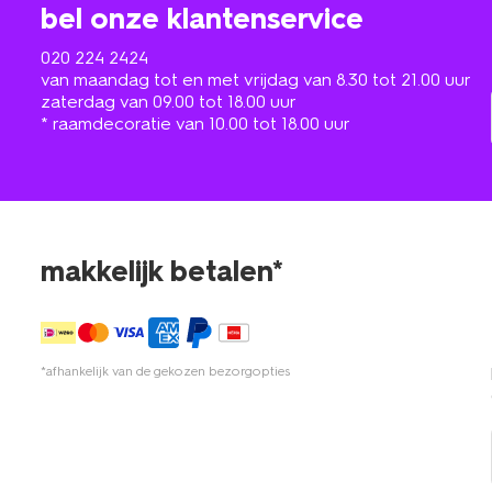
bel onze klantenservice
020 224 2424
van maandag tot en met vrijdag van 8.30 tot 21.00 uur
zaterdag van 09.00 tot 18.00 uur
* raamdecoratie van 10.00 tot 18.00 uur
makkelijk betalen*
*afhankelijk van de gekozen bezorgopties