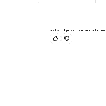
naar
de
vorige
pagina
wat vind je van ons assortimen