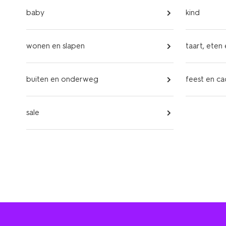
baby
kind
wonen en slapen
taart, eten
buiten en onderweg
feest en c
sale