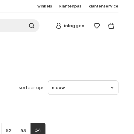
winkels
klantenpas
klantenservice
inloggen
sorteer op:
nieuw
54
52
53