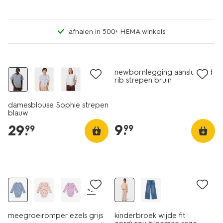
afhalen in 500+ HEMA winkels
nieuw
nieuw
newbornlegging aansluitend
rib strepen bruin
damesblouse Sophie strepen
blauw
9
.
29
.
99
99
nieuw
nieuw
+2
meegroeiromper ezels grijs
kinderbroek wijde fit