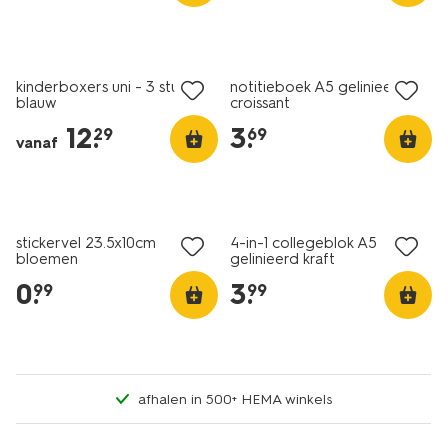
nieuw
nieuw
kinderboxers uni - 3 stuks
notitieboek A5 gelinieerd
blauw
croissant
12
.
3
.
29
69
vanaf
nieuw
nieuw
stickervel 23.5x10cm
4-in-1 collegeblok A5
bloemen
gelinieerd kraft
0
.
3
.
99
99
afhalen in 500+ HEMA winkels
nieuw
nieuw