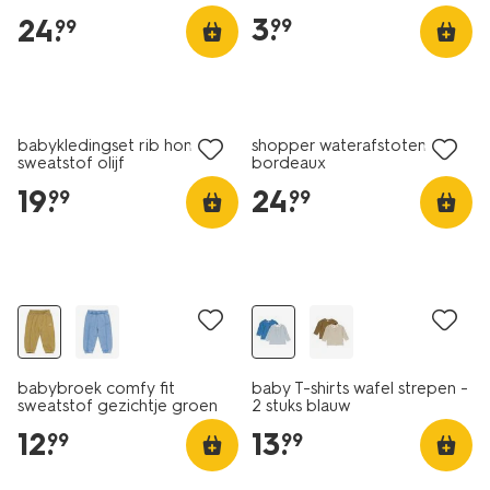
3
.
24
.
99
99
nieuw
nieuw
babykledingset rib honden
shopper waterafstotend
sweatstof olijf
bordeaux
19
.
24
.
99
99
nieuw
nieuw
babybroek comfy fit
baby T-shirts wafel strepen -
sweatstof gezichtje groen
2 stuks blauw
12
.
13
.
99
99