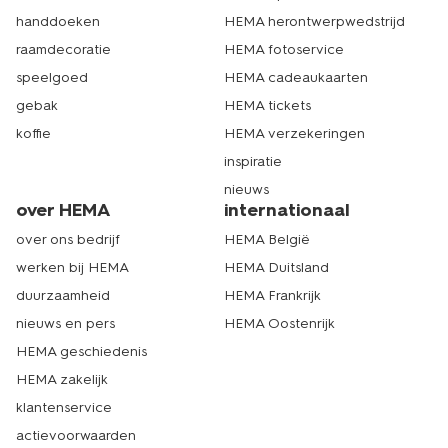
handdoeken
HEMA herontwerpwedstrijd
raamdecoratie
HEMA fotoservice
speelgoed
HEMA cadeaukaarten
gebak
HEMA tickets
koffie
HEMA verzekeringen
inspiratie
nieuws
over HEMA
internationaal
over ons bedrijf
HEMA België
werken bij HEMA
HEMA Duitsland
duurzaamheid
HEMA Frankrijk
nieuws en pers
HEMA Oostenrijk
HEMA geschiedenis
HEMA zakelijk
klantenservice
actievoorwaarden