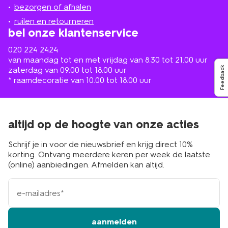
de
bezorgen of afhalen
buurt
ruilen en retourneren
bel onze klantenservice
020 224 2424
van maandag tot en met vrijdag van 8.30 tot 21.00 uur
zaterdag van 09.00 tot 18.00 uur
Feedback
* raamdecoratie van 10.00 tot 18.00 uur
altijd op de hoogte van onze acties
Schrijf je in voor de nieuwsbrief en krijg direct 10%
korting. Ontvang meerdere keren per week de laatste
(online) aanbiedingen. Afmelden kan altijd.
e-
mailadres
aanmelden