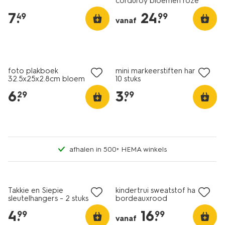
corduroy bloemen roze
7
.
24
.
49
99
vanaf
nieuw
nieuw
foto plakboek
mini markeerstiften hartjes -
32.5x25x2.8cm bloem
10 stuks
6
.
3
.
29
99
afhalen in 500+ HEMA winkels
nieuw
nieuw
Takkie en Siepie
kindertrui sweatstof hartjes
sleutelhangers - 2 stuks
bordeauxrood
4
.
16
.
99
99
vanaf