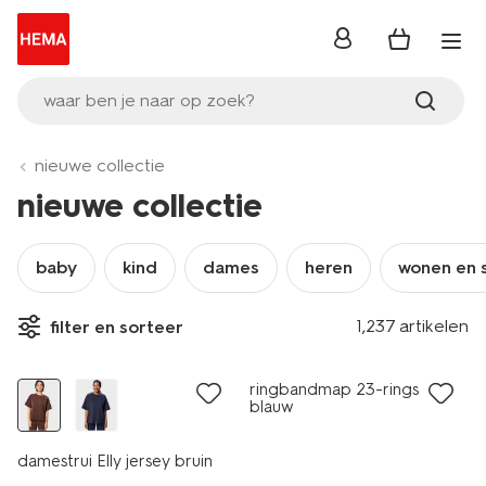
inloggen
waar ben je naar op zoek?
nieuwe collectie
nieuwe collectie
baby
kind
dames
heren
wonen en 
1,237 artikelen
filter en sorteer
nieuw
nieuw
ringbandmap 23-rings A4
blauw
damestrui Elly jersey bruin