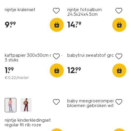
nijntje kralenset
nijntje fotoalbum
24.5x24x4.5cm
9
.
14
.
99
79
nieuw
nieuw
kaftpapier 300x50cm roze -
babytrui sweatstof groen
3 stuks
1
.
12
.
99
99
€
0
.
22
/meter
nieuw
nieuw
baby meegroeiromper rib
bloemen gebroken wit
nijntje kinderkledingset
regular fit rib roze