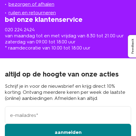
de
bezorgen of afhalen
buurt
ruilen en retourneren
bel onze klantenservice
020 224 2424
van maandag tot en met vrijdag van 8.30 tot 21.00 uur
zaterdag van 09.00 tot 18.00 uur
Feedback
* raamdecoratie van 10.00 tot 18.00 uur
altijd op de hoogte van onze acties
Schrijf je in voor de nieuwsbrief en krijg direct 10%
korting. Ontvang meerdere keren per week de laatste
(online) aanbiedingen. Afmelden kan altijd.
e-
mailadres
aanmelden