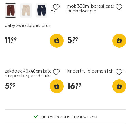
mok 330ml borosilicaatglas
+1
dubbelwandig
baby sweatbroek bruin
5
.
11
.
99
99
2+1 gratis
met je HEMA pas
nieuw
zakdoek 40x40cm katoen
kindertrui bloemen lichtroze
strepen beige - 3 stuks
5
.
16
.
99
99
afhalen in 500+ HEMA winkels
nieuw
nieuw