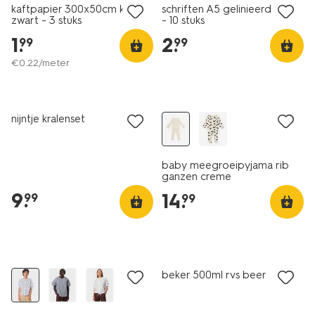
kaftpapier 300x50cm kraft
schriften A5 gelinieerd kraft
zwart - 3 stuks
- 10 stuks
1
.
2
.
99
99
€
0
.
22
/meter
nieuw
nieuw
nijntje kralenset
baby meegroeipyjama rib
ganzen creme
9
.
14
.
99
99
nieuw
nieuw
beker 500ml rvs beer