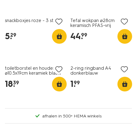
nieuw
nieuw
snackboxjes roze - 3 stuks
Tefal wokpan ⌀28cm
keramisch PFAS-vrij
5
.
44
.
29
99
nieuw
nieuw
toiletborstel en houder
2-ring ringband A4
⌀10.5x19cm keramiek blauw
donkerblauw
18
.
1
.
39
99
afhalen in 500+ HEMA winkels
nieuw
nieuw