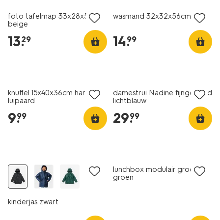
foto tafelmap 33x28x5cm
wasmand 32x32x56cm
beige
13
.
14
.
29
99
nieuw
nieuw
knuffel 15x40x36cm hart
damestrui Nadine fijngebreid
luipaard
lichtblauw
9
.
29
.
99
99
nieuw
nieuw
lunchbox modulair groot
groen
kinderjas zwart