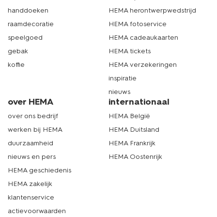
handdoeken
HEMA herontwerpwedstrijd
raamdecoratie
HEMA fotoservice
speelgoed
HEMA cadeaukaarten
gebak
HEMA tickets
koffie
HEMA verzekeringen
inspiratie
nieuws
over HEMA
internationaal
over ons bedrijf
HEMA België
werken bij HEMA
HEMA Duitsland
duurzaamheid
HEMA Frankrijk
nieuws en pers
HEMA Oostenrijk
HEMA geschiedenis
HEMA zakelijk
klantenservice
actievoorwaarden