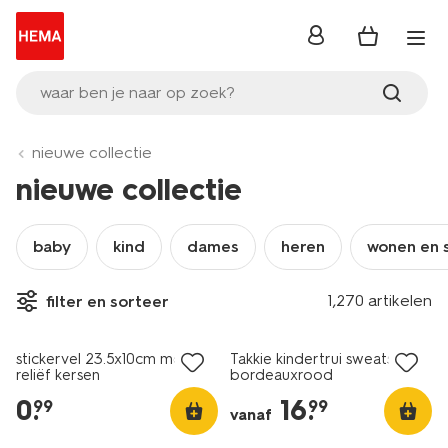
inloggen
waar ben je naar op zoek?
nieuwe collectie
nieuwe collectie
baby
kind
dames
heren
wonen en 
1,270 artikelen
filter en sorteer
nieuw
nieuw
stickervel 23.5x10cm met
Takkie kindertrui sweatstof
reliëf kersen
bordeauxrood
0
.
16
.
99
99
vanaf