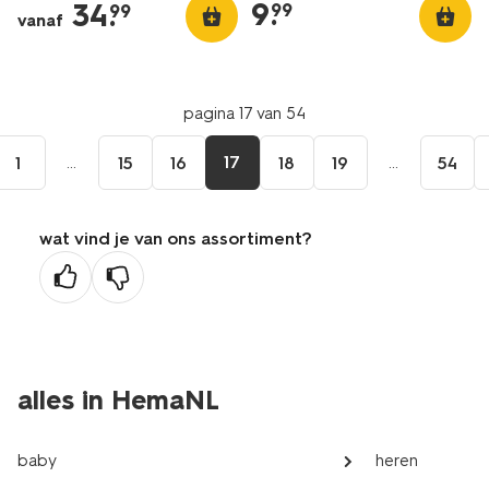
9
.
34
.
99
99
vanaf
pagina 17 van 54
...
17
...
1
15
16
18
19
54
wat vind je van ons assortiment?
alles in HemaNL
baby
heren