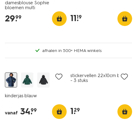
damesblouse Sophie
bloemen multi
11
.
29
.
19
99
afhalen in 500+ HEMA winkels
nieuw
nieuw
stickervellen 22x10cm beren
- 3 stuks
kinderjas blauw
1
.
34
.
29
99
vanaf
nieuw
nieuw