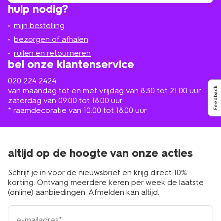
vind
hulp nodig?
winkel
bij
jou
mijn bestelling
in
de
bezorgen of afhalen
buurt
ruilen en retourneren
bel onze klantenservice
020 224 2424
van maandag tot en met vrijdag van 8.30 tot 21.00 uur
Feedback
zaterdag van 09.00 tot 18.00 uur
* raamdecoratie van 10.00 tot 18.00 uur
altijd op de hoogte van onze acties
Schrijf je in voor de nieuwsbrief en krijg direct 10%
korting. Ontvang meerdere keren per week de laatste
(online) aanbiedingen. Afmelden kan altijd.
e-
mailadres