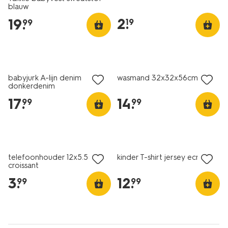
blauw
2
.
19
.
19
99
nieuw
nieuw
babyjurk A-lijn denim
wasmand 32x32x56cm
donkerdenim
17
.
14
.
99
99
nieuw
nieuw
telefoonhouder 12x5.5cm
kinder T-shirt jersey ecru
croissant
3
.
12
.
99
99