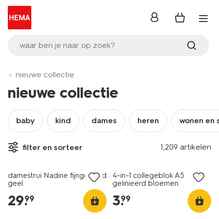
inloggen
waar ben je naar op zoek?
nieuwe collectie
nieuwe collectie
baby
kind
dames
heren
wonen en 
1,209 artikelen
filter en sorteer
nieuw
nieuw
damestrui Nadine fijngebreid
4-in-1 collegeblok A5
geel
gelinieerd bloemen
29
.
3
.
99
99
nieuw