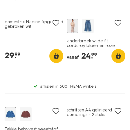
nieuw
nieuw
damestrui Nadine fijngebreid
gebroken wit
kinderbroek wijde fit
corduroy bloemen roze
29
.
24
.
99
99
vanaf
afhalen in 500+ HEMA winkels
nieuw
nieuw
schriften A4 gelinieerd
dumplings - 2 stuks
Takkie babyvest sweatstof