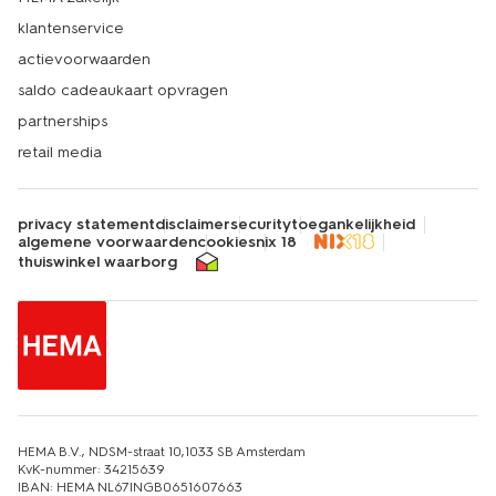
klantenservice
actievoorwaarden
saldo cadeaukaart opvragen
partnerships
retail media
privacy statement
disclaimer
security
toegankelijkheid
algemene voorwaarden
cookies
nix 18
thuiswinkel waarborg
HEMA B.V., NDSM-straat 10,1033 SB Amsterdam
KvK-nummer: 34215639
IBAN: HEMA NL67INGB0651607663