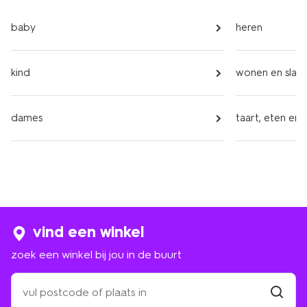
baby
heren
kind
wonen en slap
dames
taart, eten en 
vind een winkel
zoek een winkel bij jou in de buurt
zoek
een
winkel