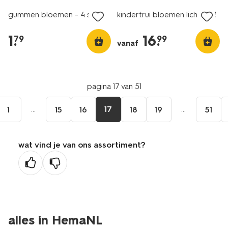
gummen bloemen - 4 stuks
kindertrui bloemen lichtgeel
1
.
16
.
79
99
vanaf
pagina 17 van 51
...
17
...
1
15
16
18
19
51
wat vind je van ons assortiment?
alles in HemaNL