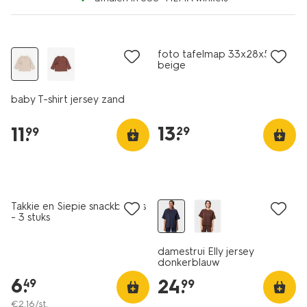
nieuw
nieuw
foto tafelmap 33x28x5cm
beige
baby T-shirt jersey zand
13
.
11
.
29
99
nieuw
nieuw
Takkie en Siepie snackboxjes
- 3 stuks
damestrui Elly jersey
donkerblauw
6
.
24
.
49
99
€
2
.
16
/st.