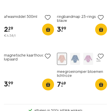
1+1 gratis
nieuw
afwasmiddel 500ml
ringbandmap 23-rings A4
blauw
2
.
3
.
29
99
€
4
.
58
/l
nieuw
nieuw
magnetische kaarthouder
+2
luipaard
meegroeiromper bloemen
lichtroze
3
.
7
.
99
49
afhalen in 500+ HEMA winkels