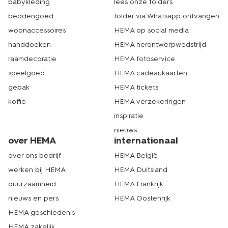
babykleding
lees onze folders
beddengoed
folder via Whatsapp ontvangen
woonaccessoires
HEMA op social media
handdoeken
HEMA herontwerpwedstrijd
raamdecoratie
HEMA fotoservice
speelgoed
HEMA cadeaukaarten
gebak
HEMA tickets
koffie
HEMA verzekeringen
inspiratie
nieuws
over HEMA
internationaal
over ons bedrijf
HEMA België
werken bij HEMA
HEMA Duitsland
duurzaamheid
HEMA Frankrijk
nieuws en pers
HEMA Oostenrijk
HEMA geschiedenis
HEMA zakelijk