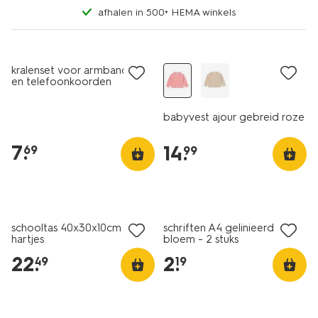
afhalen in 500+ HEMA winkels
nieuw
nieuw
kralenset voor armbandjes
en telefoonkoorden
babyvest ajour gebreid roze
7
.
14
.
69
99
nieuw
nieuw
schooltas 40x30x10cm
schriften A4 gelinieerd
hartjes
bloem - 2 stuks
22
.
2
.
49
19
nieuw
nieuw