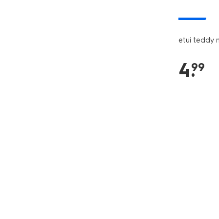
nieuw
etui teddy 
4
.
99