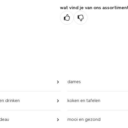
wat vind je van ons assortimen
dames
 en drinken
koken en tafelen
adeau
mooi en gezond