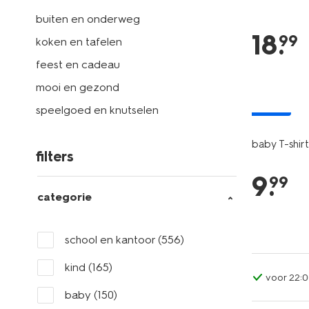
buiten en onderweg
18
.
99
koken en tafelen
feest en cadeau
mooi en gezond
nieuw
speelgoed en knutselen
baby T-shirt
filters
9
.
99
categorie
school en kantoor
(556)
kind
(165)
voor 22:0
baby
(150)