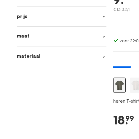
€
13
.
32
/l
prijs
maat
voor 22:0
materiaal
nieuw
heren T-shir
18
.
99