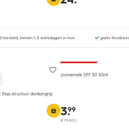
0 besteld, binnen 1-3 werkdagen in huis
gratis thuisbez
2e halve prijs
met je HEMA pas
zonnemelk SPF 30 50ml
t Elias structuur donkergrijs
3
.
99
€
79
.
80
/l