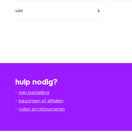
sale
hulp nodig?
mijn bestelling
bezorgen of afhalen
ruilen en retourneren