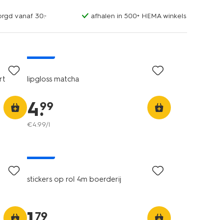
orgd vanaf 30.-
afhalen in 500+ HEMA winkels
nieuw
rt
lipgloss matcha
4
.
99
€
4
.
99
/l
nieuw
stickers op rol 4m boerderij
1
.
79