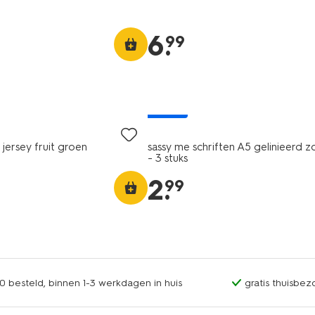
6
.
99
nieuw
 jersey fruit groen
sassy me schriften A5 gelinieerd z
- 3 stuks
2
.
99
0 besteld, binnen 1-3 werkdagen in huis
gratis thuisbez