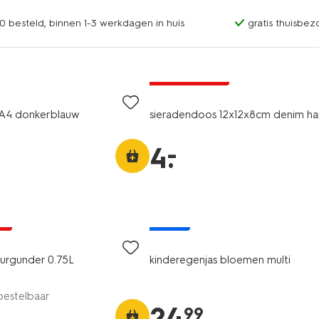
0 besteld, binnen 1-3 werkdagen in huis
gratis thuisbez
nieuw
laag geprijsd
A4 donkerblauw
sieradendoos 12x12x8cm denim ha
–
4
.
ne
nieuw
urgunder 0.75L
kinderegenjas bloemen multi
 bestelbaar
24
.
99