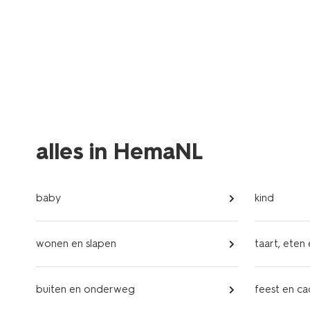
alles in HemaNL
baby
kind
wonen en slapen
taart, eten
buiten en onderweg
feest en c