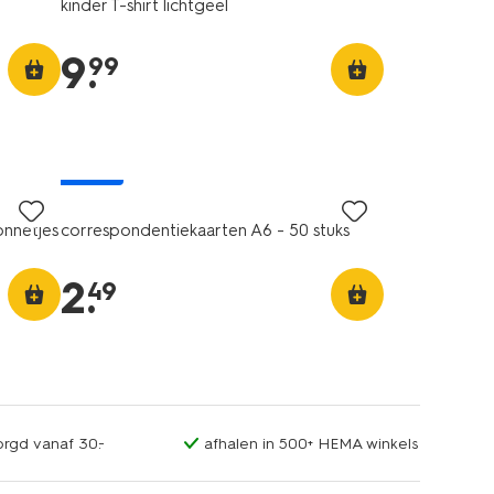
kinder T-shirt lichtgeel
9
.
99
nieuw
onnetjes
correspondentiekaarten A6 - 50 stuks
2
.
49
orgd vanaf 30.-
afhalen in 500+ HEMA winkels