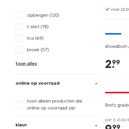
voor 22:0
opbergen
(120)
t-shirt
(78)
nieuw
trui
(69)
showalbum 
broek
(57)
2
.
99
toon alles
online op voorraad
6=5
alleen onli
toon alleen producten die
Bretz graub
online op voorraad zijn
per 6 stuks
9
.
kleur
99