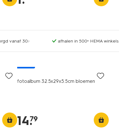
orgd vanaf 30.-
afhalen in 500+ HEMA winkels
nieuw
fotoalbum 32.5x29x5.5cm bloemen
14
.
79