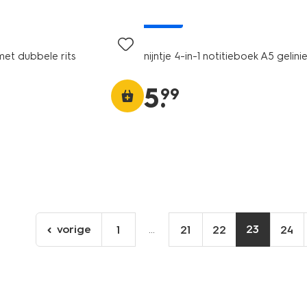
nieuw
met dubbele rits
nijntje 4-in-1 notitieboek A5 gelini
5
.
99
vorige
...
23
1
21
22
24
ga
naar
de
vorige
pagina