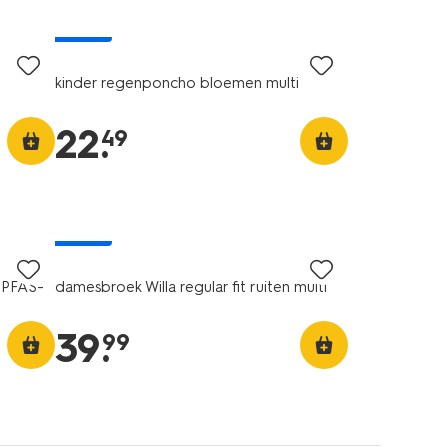
nieuw
kinder regenponcho bloemen multi
22
.
49
nieuw
 PFAS-
damesbroek Willa regular fit ruiten multi
39
.
99