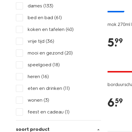
dames
(133)
nieuw
bed en bad
(61)
mok 270ml 
koken en tafelen
(40)
5
.
99
vrije tijd
(36)
mooi en gezond
(20)
2+1 gratis
speelgoed
(18)
met je HEM
heren
(16)
borduursch
eten en drinken
(11)
6
.
59
wonen
(3)
feest en cadeau
(1)
soort product