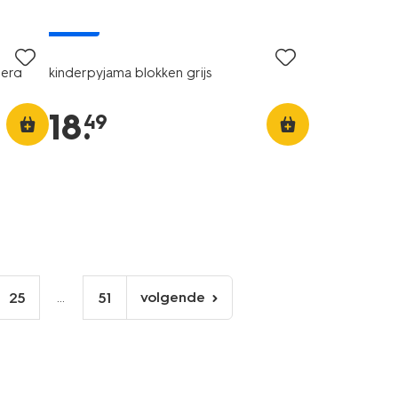
nieuw
eerd
kinderpyjama blokken grijs
18
.
49
...
volgende
25
51
volgende
pagina