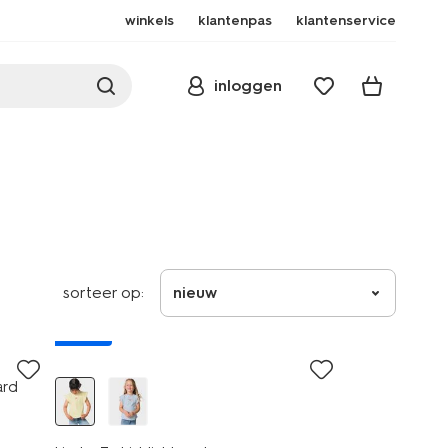
winkels
klantenpas
klantenservice
inloggen
sorteer op:
nieuw
nieuw
ard