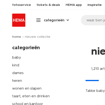
fotoservice
tickets & deals
HEMA app
inspiratie
waar ben j
categorieën
home
nieuwe collectie
categorieën
ni
baby
kind
1,210 ar
dames
nieuw
heren
wonen en slapen
Takkie baby
taart, eten en drinken
school en kantoor