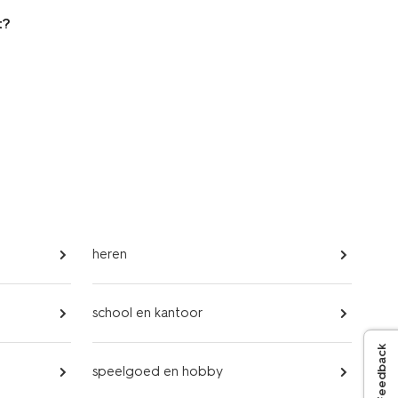
t?
heren
school en kantoor
Feedback
speelgoed en hobby