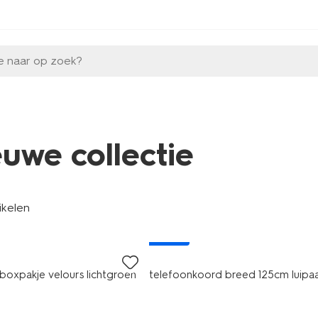
e naar op zoek?
euwe collectie
tikelen
nieuw
boxpakje velours lichtgroen
telefoonkoord breed 125cm luipa