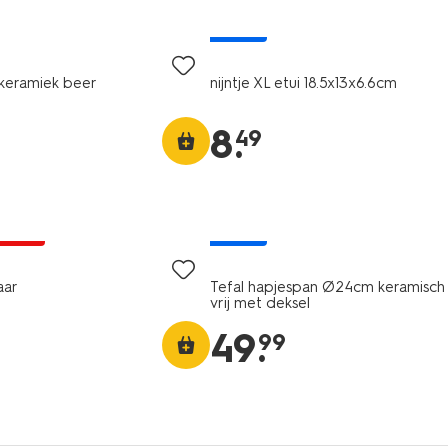
nieuw
keramiek beer
nijntje XL etui 18.5x13x6.6cm
8
.
49
A pas
nieuw
aar
Tefal hapjespan Ø24cm keramisch
vrij met deksel
49
.
99