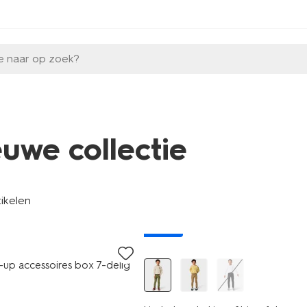
e naar op zoek?
euwe collectie
tikelen
nieuw
e-up accessoires box 7-delig