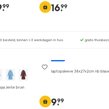
9
.
16
.
99
99
0 besteld, binnen 1-3 werkdagen in huis
gratis thuisbez
nieuw
laptopsleeve 38x27x2cm rib blau
as Jente bruin
9
.
99