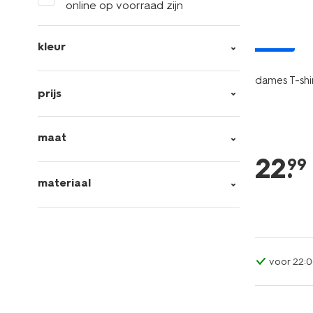
online op voorraad zijn
nieuw
kleur
dames T-shir
prijs
maat
22
.
99
materiaal
voor 22:0