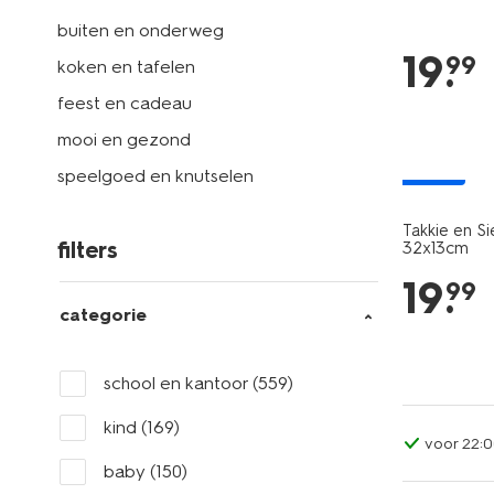
buiten en onderweg
19
.
99
koken en tafelen
feest en cadeau
mooi en gezond
nieuw
speelgoed en knutselen
Takkie en S
filters
32x13cm
19
.
99
categorie
school en kantoor
(559)
kind
(169)
voor 22:0
baby
(150)