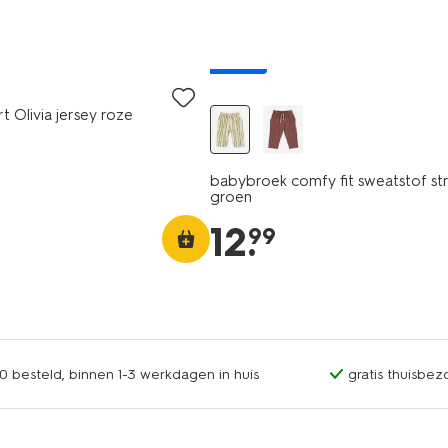
nieuw
t Olivia jersey roze
babybroek comfy fit sweatstof st
groen
12
.
99
0 besteld, binnen 1-3 werkdagen in huis
gratis thuisbez