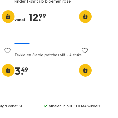
kinder T-shirt rib bloemen roze
12
.
99
vanaf
nieuw
Takkie en Siepie patches vilt - 4 stuks
3
.
49
orgd vanaf 30.-
afhalen in 500+ HEMA winkels