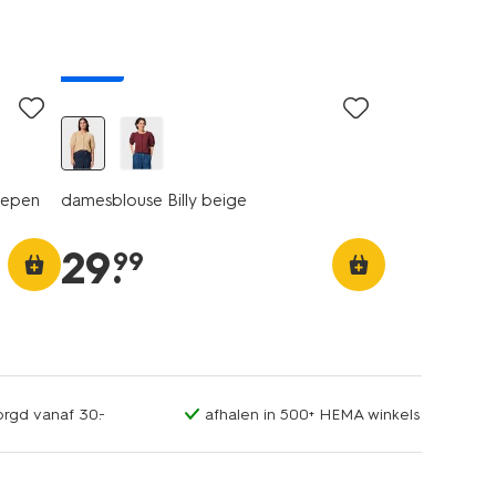
nieuw
repen
damesblouse Billy beige
29
.
99
orgd vanaf 30.-
afhalen in 500+ HEMA winkels