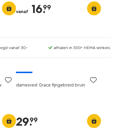
16
.
99
vanaf
orgd vanaf 30.-
afhalen in 500+ HEMA winkels
nieuw
w
damesvest Grace fijngebreid bruin
29
.
99