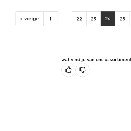
vorige
...
24
1
22
23
25
ga
naar
de
vorige
pagina
wat vind je van ons assortimen