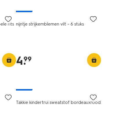
nieuw
le rits
nijntje strijkemblemen vilt - 6 stuks
4
.
99
nieuw
Takkie kindertrui sweatstof bordeauxrood