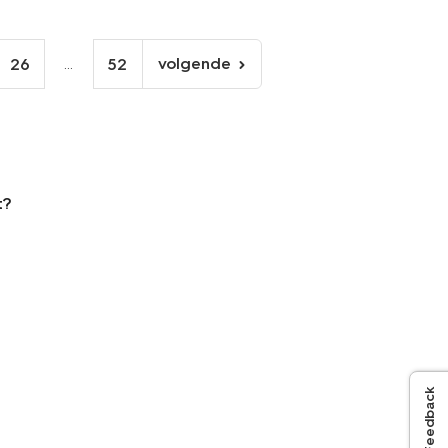
...
volgende
26
52
volgende
pagina
t?
Feedback