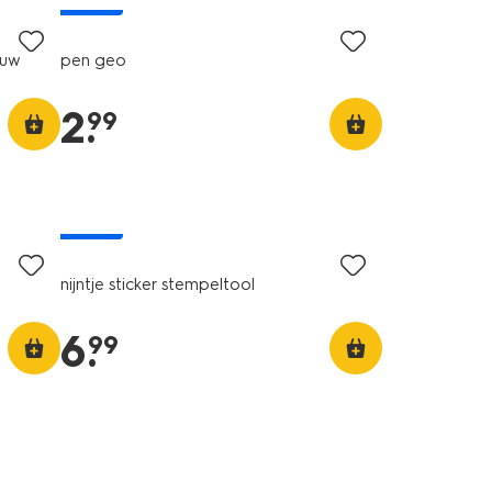
nieuw
auw
pen geo
2
.
99
nieuw
nijntje sticker stempeltool
6
.
99