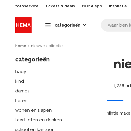
fotoservice
tickets & deals
HEMA app
inspiratie
waar ben j
categorieën
home
nieuwe collectie
categorieën
ni
baby
kind
1,238 ar
dames
nieuw
heren
wonen en slapen
nijntje mak
taart, eten en drinken
school en kantoor