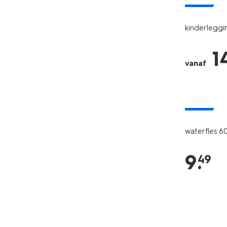
nieuw
kinderleggi
1
vanaf
nieuw
waterfles 6
9
.
49