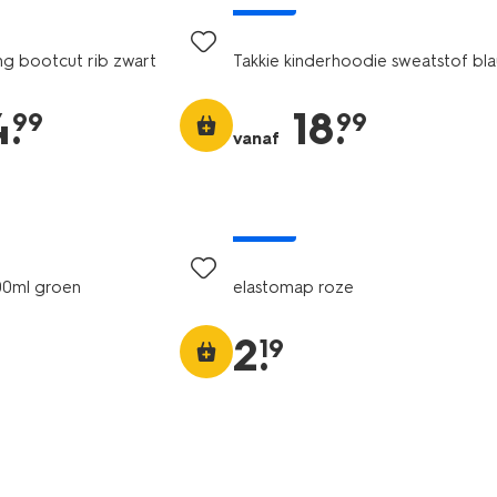
nieuw
ng bootcut rib zwart
Takkie kinderhoodie sweatstof bl
4
.
18
.
99
99
vanaf
nieuw
00ml groen
elastomap roze
2
.
19