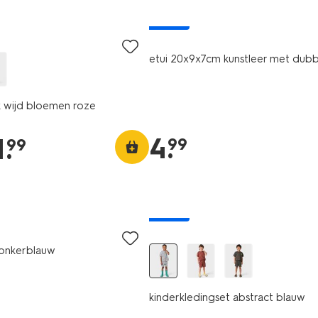
nieuw
etui 20x9x7cm kunstleer met dubbe
 wijd bloemen roze
4
.
1
.
99
99
nieuw
donkerblauw
kinderkledingset abstract blauw