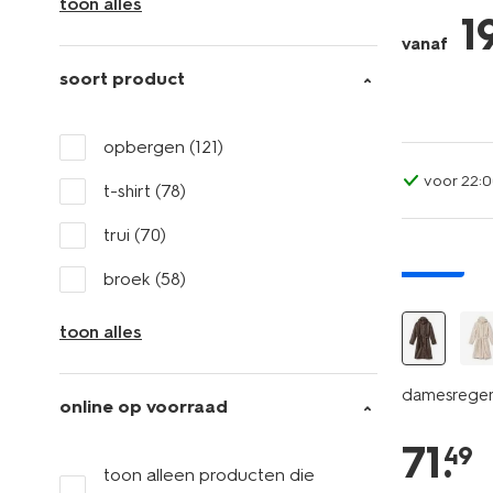
toon alles
1
vanaf
soort product
opbergen
(121)
voor 22:0
t-shirt
(78)
trui
(70)
nieuw
broek
(58)
toon alles
damesregenj
online op voorraad
71
.
49
toon alleen producten die