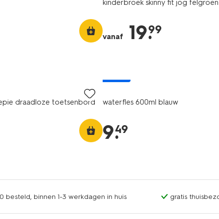
kinderbroek skinny fit jog felgroen
19
.
99
vanaf
nieuw
iepie draadloze toetsenbord
waterfles 600ml blauw
9
.
49
0 besteld, binnen 1-3 werkdagen in huis
gratis thuisbez