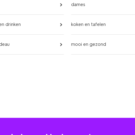
dames
 en drinken
koken en tafelen
adeau
mooi en gezond