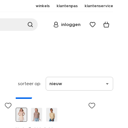
winkels
klantenpas
klantenservice
inloggen
sorteer op:
nieuw
nieuw