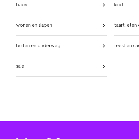
baby
kind
wonen en slapen
taart, eten
buiten en onderweg
feest en c
sale