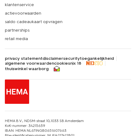
klantenservice
actievoorwaarden
saldo cadeaukaart opvragen
partnerships
retail media
privacy statement
disclaimer
security
toegankelijkheid
algemene voorwaarden
cookies
nix 18
thuiswinkel waarborg
HEMA B.V., NDSM-straat 10,1033 SB Amsterdam
KvK-nummer: 34215639
IBAN: HEMA NL67INGB0651607663
Btw-identificatienummer: NL814217412B01