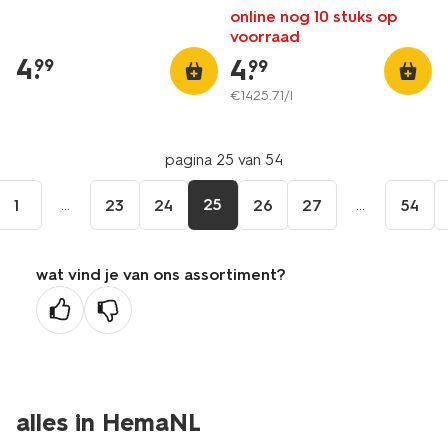
online nog 10 stuks op
voorraad
4
.
4
.
99
99
€
1425
.
71
/l
pagina 25 van 54
...
25
...
1
23
24
26
27
54
wat vind je van ons assortiment?
alles in HemaNL