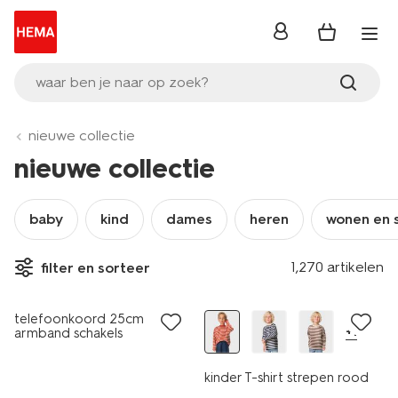
inloggen
waar ben je naar op zoek?
nieuwe collectie
nieuwe collectie
baby
kind
dames
heren
wonen en 
1,270 artikelen
filter en sorteer
nieuw
nieuw
telefoonkoord 25cm
+1
armband schakels
kinder T-shirt strepen rood