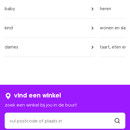
baby
heren
kind
wonen en slap
dames
taart, eten en 
vind een winkel
zoek een winkel bij jou in de buurt
zoek
een
winkel
vind