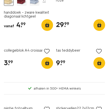
roze
handdoek - zware kwaliteit
diagonaal lichtgeel
29
.
4
.
99
99
vanaf
nieuw
nieuw
collegeblok A4 croissant
tas teddybeer
3
.
9
.
99
99
afhalen in 500+ HEMA winkels
nieuw
nieuw
nijntje fotoalbum
stickervellen22.2x12cm