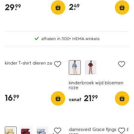
velours 3tog blokken
2
.
29
.
49
99
lichtgrijs
afhalen in 500+ HEMA winkels
nieuw
nieuw
kinder T-shirt dieren zand
kinderbroek wijd bloemen
roze
16
.
21
.
99
99
vanaf
nieuw
nieuw
damesvest Grace fijngebreid
+1