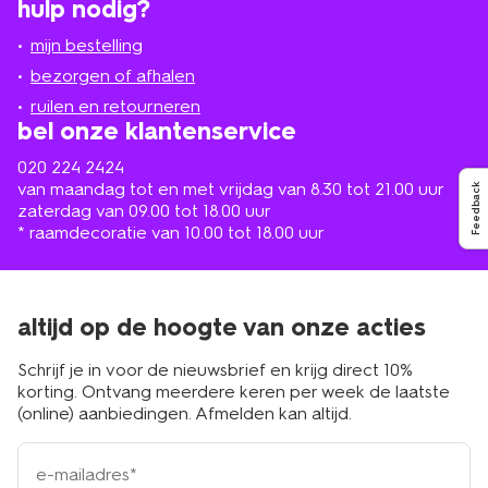
hulp nodig?
winkel
bij
jou
mijn bestelling
in
de
bezorgen of afhalen
buurt
ruilen en retourneren
bel onze klantenservice
020 224 2424
van maandag tot en met vrijdag van 8.30 tot 21.00 uur
Feedback
zaterdag van 09.00 tot 18.00 uur
* raamdecoratie van 10.00 tot 18.00 uur
altijd op de hoogte van onze acties
Schrijf je in voor de nieuwsbrief en krijg direct 10%
korting. Ontvang meerdere keren per week de laatste
(online) aanbiedingen. Afmelden kan altijd.
e-
mailadres