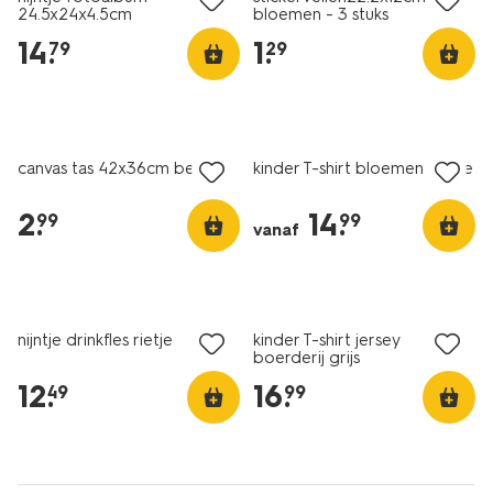
24.5x24x4.5cm
bloemen - 3 stuks
14
.
1
.
79
29
nieuw
nieuw
canvas tas 42x36cm beren
kinder T-shirt bloemen beige
2
.
14
.
99
99
vanaf
nieuw
nieuw
nijntje drinkfles rietje
kinder T-shirt jersey
boerderij grijs
12
.
16
.
49
99