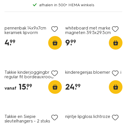
afhalen in 500+ HEMA winkels
nieuw
nieuw
pennenbak 14x9x7cm
whiteboard met marker en
keramiek lipvorm
magneten 39.5x29.5cm
maand
4
.
9
.
99
99
nieuw
nieuw
Takkie kinderjoggingbroek
kinderegenjas bloemen multi
regular fit bordeauxrood
15
.
24
.
99
99
vanaf
nieuw
nieuw
Takkie en Siepie
nijntje lipgloss lichtroze
sleutelhangers - 2 stuks