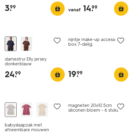
3
.
14
.
99
99
vanaf
nieuw
nieuw
nijntje make-up accessoires
box 7-delig
damestrui Elly jersey
donkerblauw
19
.
24
.
99
99
nieuw
nieuw
magneten 20x10.5cm
siliconen bloem - 6 stuks
babyslaapzak met
afneembare mouwen