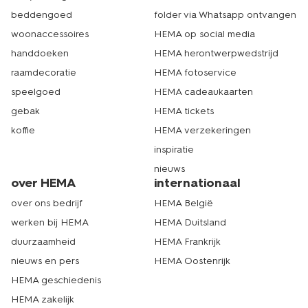
beddengoed
folder via Whatsapp ontvangen
woonaccessoires
HEMA op social media
handdoeken
HEMA herontwerpwedstrijd
raamdecoratie
HEMA fotoservice
speelgoed
HEMA cadeaukaarten
gebak
HEMA tickets
koffie
HEMA verzekeringen
inspiratie
nieuws
over HEMA
internationaal
over ons bedrijf
HEMA België
werken bij HEMA
HEMA Duitsland
duurzaamheid
HEMA Frankrijk
nieuws en pers
HEMA Oostenrijk
HEMA geschiedenis
HEMA zakelijk