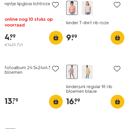
nijntje lipgloss lichtroze
online nog 10 stuks op
kinder T-shirt rib roze
voorraad
4
.
9
.
99
99
€
1425
.
71
/l
nieuw
nieuw
fotoalbum 24.5x24x4.5cm
bloemen
kinderjurk regular fit rib
bloemen blauw
13
.
16
.
79
99
nieuw
nieuw