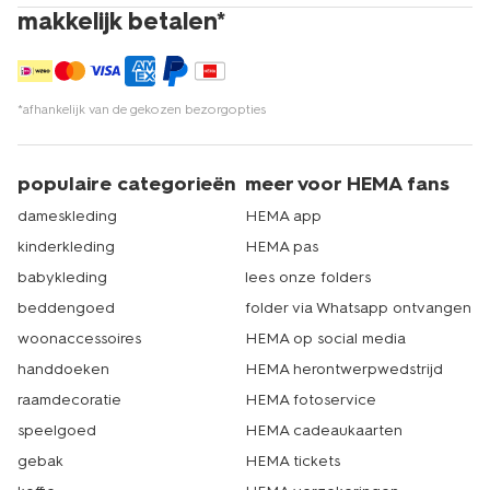
makkelijk betalen*
*afhankelijk van de gekozen bezorgopties
populaire categorieën
meer voor HEMA fans
dameskleding
HEMA app
kinderkleding
HEMA pas
babykleding
lees onze folders
beddengoed
folder via Whatsapp ontvangen
woonaccessoires
HEMA op social media
handdoeken
HEMA herontwerpwedstrijd
raamdecoratie
HEMA fotoservice
speelgoed
HEMA cadeaukaarten
gebak
HEMA tickets