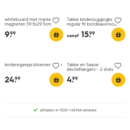
nieuw
nieuw
whiteboard met marker en
Takkie kinderjoggingbroek
magneten 39.5x29.5cm
regular fit bordeauxrood
maand
9
.
15
.
99
99
vanaf
nieuw
nieuw
kinderegenjas bloemen multi
Takkie en Siepie
sleutelhangers - 2 stuks
24
.
4
.
99
99
afhalen in 500+ HEMA winkels
nieuw
nieuw