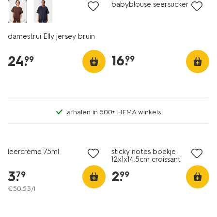
babyblouse seersucker ecru
damestrui Elly jersey bruin
16
.
24
.
99
99
afhalen in 500+ HEMA winkels
nieuw
nieuw
leercrème 75ml
sticky notes boekje
12x1x14.5cm croissant
3
.
2
.
79
99
€
50
.
53
/l
nieuw
nieuw