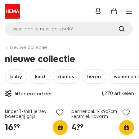
inloggen
waar ben je naar op zoek?
nieuwe collectie
nieuwe collectie
baby
kind
dames
heren
wonen en 
1,270 artikelen
filter en sorteer
nieuw
nieuw
kinder T-shirt jersey
pennenbak 14x9x7cm
boerderij grijs
keramiek lipvorm
16
.
4
.
99
99