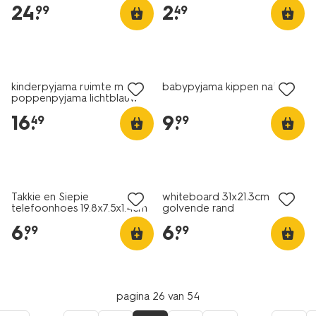
24
.
2
.
99
49
nieuw
nieuw
kinderpyjama ruimte met
babypyjama kippen naturel
poppenpyjama lichtblauw
16
.
9
.
49
99
nieuw
nieuw
Takkie en Siepie
whiteboard 31x21.3cm
telefoonhoes 19.8x7.5x1.4cm
golvende rand
thermoplast
6
.
6
.
99
99
pagina 26 van 54