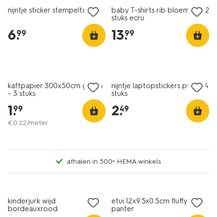
nijntje sticker stempeltool
baby T-shirts rib bloemen - 2
stuks ecru
6
.
13
.
99
99
nieuw
nieuw
kaftpapier 300x50cm groen
nijntje laptopstickers pvc - 14
- 3 stuks
stuks
1
.
2
.
99
49
€
0
.
22
/meter
afhalen in 500+ HEMA winkels
nieuw
nieuw
kinderjurk wijd
etui 12x9.5x0.5cm fluffy
bordeauxrood
panter