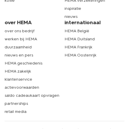
koffie
HEMA verzekeringen
inspiratie
nieuws
over HEMA
internationaal
over ons bedrijf
HEMA België
werken bij HEMA
HEMA Duitsland
duurzaamheid
HEMA Frankrijk
nieuws en pers
HEMA Oostenrijk
HEMA geschiedenis
HEMA zakelijk
klantenservice
actievoorwaarden
saldo cadeaukaart opvragen
partnerships
retail media