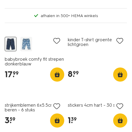
afhalen in 500+ HEMA winkels
nieuw
nieuw
kinder T-shirt groente
lichtgroen
babybroek comfy fit strepen
donkerblauw
8
.
17
.
99
99
nieuw
nieuw
strijkemblemen 6x5.5cm
stickers 4cm hart - 30 stuks
beren - 6 stuks
3
.
1
.
59
39
nieuw