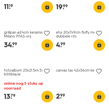
11
.
19
.
19
99
nieuw
nieuw
grillpan ⌀24cm keramisch
etui 20x7x9cm fluffy met
Milano PFAS-vrij
dubbele rits
34
.
4
.
99
99
nieuw
nieuw
fotoalbum 25x21.5x4.5cm
canvas tas 42x36cm kersen
lichtblauw
online nog 5 stuks op
voorraad
2
.
13
.
99
79