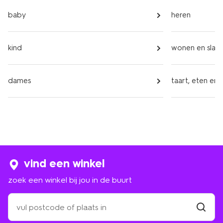
baby
heren
kind
wonen en slap
dames
taart, eten en 
vind een winkel
zoek een winkel bij jou in de buurt
zoek
een
winkel
vind