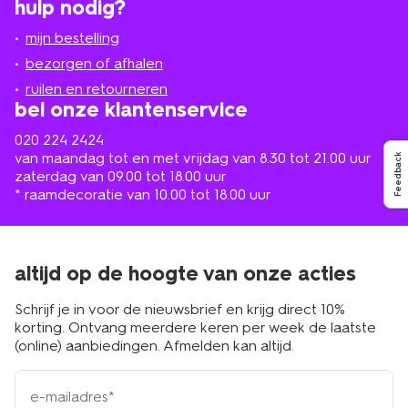
hulp nodig?
winkel
bij
jou
mijn bestelling
in
de
bezorgen of afhalen
buurt
ruilen en retourneren
bel onze klantenservice
020 224 2424
van maandag tot en met vrijdag van 8.30 tot 21.00 uur
Feedback
zaterdag van 09.00 tot 18.00 uur
* raamdecoratie van 10.00 tot 18.00 uur
altijd op de hoogte van onze acties
Schrijf je in voor de nieuwsbrief en krijg direct 10%
korting. Ontvang meerdere keren per week de laatste
(online) aanbiedingen. Afmelden kan altijd.
e-
mailadres