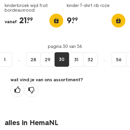
kinderbroek wijd fruit
kinder T-shirt rib roze
bordeauxrood
21
.
9
.
99
99
vanaf
pagina 30 van 56
...
30
...
1
28
29
31
32
56
wat vind je van ons assortiment?
alles in HemaNL