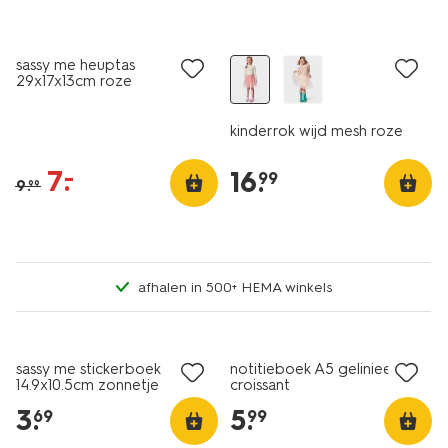
korting
nieuw
sassy me heuptas
29x17x13cm roze
kinderrok wijd mesh roze
7
.
–
16
.
99
9
.
99
afhalen in 500+ HEMA winkels
nieuw
nieuw
sassy me stickerboek
notitieboek A5 gelinieerd
14.9x10.5cm zonnetje
croissant
3
.
5
.
69
99