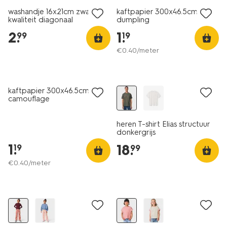
washandje 16x21cm zware
kaftpapier 300x46.5cm
kwaliteit diagonaal
dumpling
bordeauxrood
2
.
1
.
99
19
€
0
.
40
/meter
nieuw
nieuw
kaftpapier 300x46.5cm
camouflage
heren T-shirt Elias structuur
donkergrijs
1
.
18
.
19
99
€
0
.
40
/meter
nieuw
nieuw