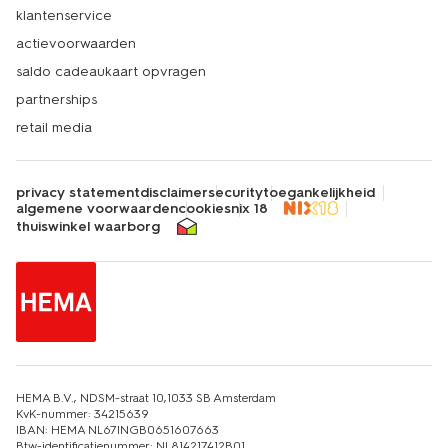
klantenservice
actievoorwaarden
saldo cadeaukaart opvragen
partnerships
retail media
privacy statement
disclaimer
security
toegankelijkheid
algemene voorwaarden
cookies
nix 18
thuiswinkel waarborg
HEMA B.V., NDSM-straat 10,1033 SB Amsterdam
KvK-nummer: 34215639
IBAN: HEMA NL67INGB0651607663
Btw-identificatienummer: NL814217412B01