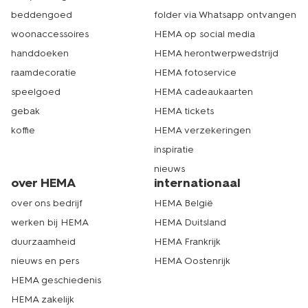
beddengoed
folder via Whatsapp ontvangen
woonaccessoires
HEMA op social media
handdoeken
HEMA herontwerpwedstrijd
raamdecoratie
HEMA fotoservice
speelgoed
HEMA cadeaukaarten
gebak
HEMA tickets
koffie
HEMA verzekeringen
inspiratie
nieuws
over HEMA
internationaal
over ons bedrijf
HEMA België
werken bij HEMA
HEMA Duitsland
duurzaamheid
HEMA Frankrijk
nieuws en pers
HEMA Oostenrijk
HEMA geschiedenis
HEMA zakelijk