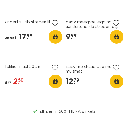
nieuw
nieuw
kindertrui rib strepen lila
baby meegroeilegging
aansluitend rib strepen olijf
17
.
9
.
99
99
vanaf
nieuw
korting
nieuw
Takkie liniaal 20cm
sassy me draadloze muis en
muismat
2
.
12
.
50
79
3
.
99
afhalen in 500+ HEMA winkels
nieuw
nieuw