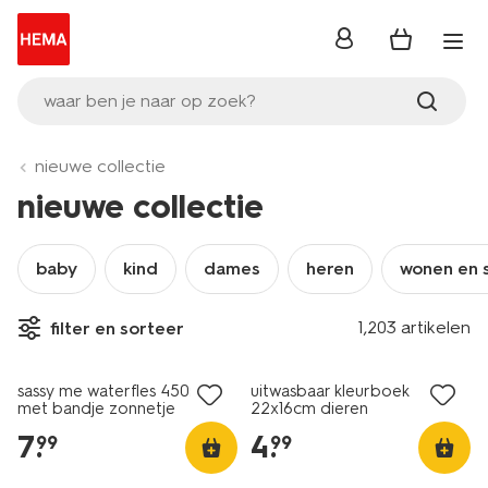
inloggen
waar ben je naar op zoek?
nieuwe collectie
nieuwe collectie
baby
kind
dames
heren
wonen en 
1,203 artikelen
filter en sorteer
nieuw
nieuw
sassy me waterfles 450ml
uitwasbaar kleurboek
met bandje zonnetje
22x16cm dieren
7
.
4
.
99
99