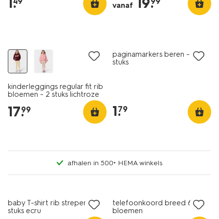
1
.
19
.
49
99
vanaf
nieuw
nieuw
paginamarkers beren - 120
stuks
kinderleggings regular fit rib
bloemen - 2 stuks lichtroze
1
.
17
.
79
99
afhalen in 500+ HEMA winkels
nieuw
nieuw
baby T-shirt rib strepen - 2
telefoonkoord breed 68cm
stuks ecru
bloemen