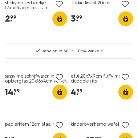
sticky notes boekje
Takkie liniaal 20cm
12x1x14.5cm croissant
2
.
3
.
99
99
afhalen in 500+ HEMA winkels
nieuw
nieuw
sassy me schrijfwaren in
etui 20x7x9cm fluffy met
opbergtas 20x18x4cm velvet
dubbele rits
14
.
4
.
99
99
nieuw
nieuw
papierklem 12cm staal roze
kinderoverhemd wafel ecru