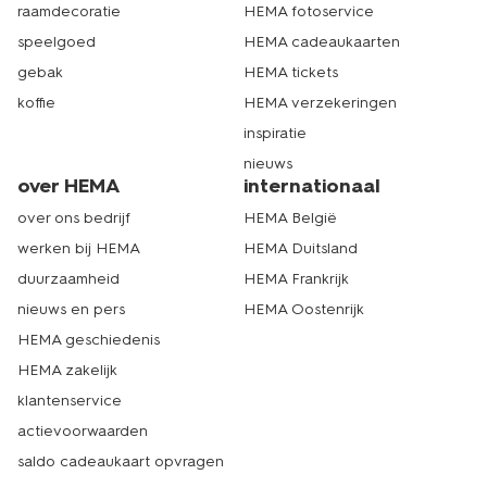
raamdecoratie
HEMA fotoservice
speelgoed
HEMA cadeaukaarten
gebak
HEMA tickets
koffie
HEMA verzekeringen
inspiratie
nieuws
over HEMA
internationaal
over ons bedrijf
HEMA België
werken bij HEMA
HEMA Duitsland
duurzaamheid
HEMA Frankrijk
nieuws en pers
HEMA Oostenrijk
HEMA geschiedenis
HEMA zakelijk
klantenservice
actievoorwaarden
saldo cadeaukaart opvragen