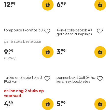
12
.
6
.
99
99
nieuw
nieuw
tompouce likorette 500ml
4-in-1 collegeblok A4
gelinieerd dumplings
per 6 stuks bestelbaar
3
.
9
.
99
99
€
19
.
98
/l
nieuw
nieuw
Takkie en Siepie toilettas
pennenbak 8.5x8.5x14cm
19x27cm
keramiek bubbletea
online nog 2 stuks op
voorraad
5
.
4
.
99
59