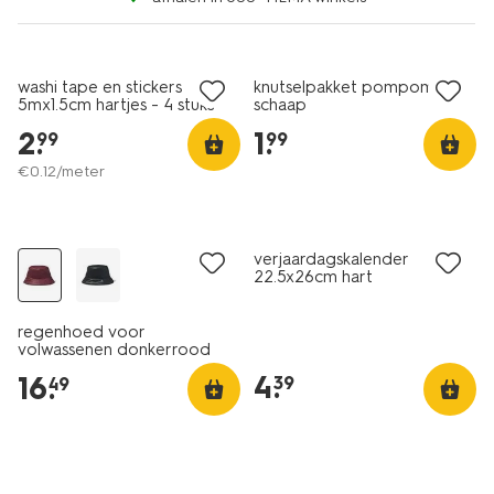
nieuw
nieuw
washi tape en stickers
knutselpakket pompomset
5mx1.5cm hartjes - 4 stuks
schaap
2
.
1
.
99
99
€
0
.
12
/meter
nieuw
nieuw
verjaardagskalender
22.5x26cm hart
regenhoed voor
volwassenen donkerrood
4
.
16
.
39
49
nieuw
nieuw