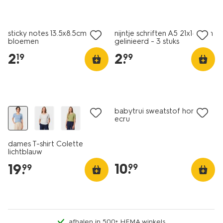
nieuw
nieuw
sticky notes 13.5x8.5cm
nijntje schriften A5 21x14.8cm
bloemen
gelinieerd - 3 stuks
2
.
2
.
19
99
nieuw
nieuw
babytrui sweatstof hond
ecru
dames T-shirt Colette
lichtblauw
10
.
19
.
99
99
afhalen in 500+ HEMA winkels