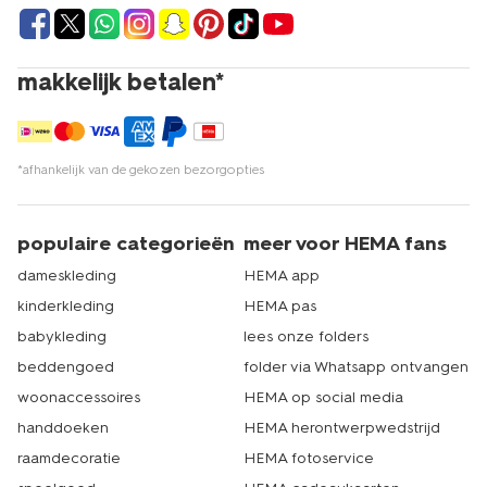
makkelijk betalen*
*afhankelijk van de gekozen bezorgopties
populaire categorieën
meer voor HEMA fans
dameskleding
HEMA app
kinderkleding
HEMA pas
babykleding
lees onze folders
beddengoed
folder via Whatsapp ontvangen
woonaccessoires
HEMA op social media
handdoeken
HEMA herontwerpwedstrijd
raamdecoratie
HEMA fotoservice