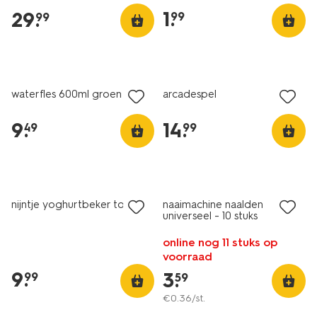
1
.
29
.
99
99
nieuw
nieuw
waterfles 600ml groen
arcadespel
9
.
14
.
49
99
2+1 gratis
nieuw
met je HEMA pas
nijntje yoghurtbeker to go
naaimachine naalden
universeel - 10 stuks
online nog 11 stuks op
voorraad
9
.
3
.
99
59
€
0
.
36
/st.