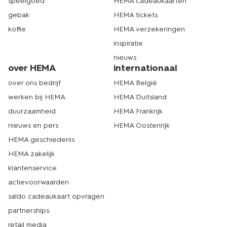
speelgoed
HEMA cadeaukaarten
gebak
HEMA tickets
koffie
HEMA verzekeringen
inspiratie
nieuws
over HEMA
internationaal
over ons bedrijf
HEMA België
werken bij HEMA
HEMA Duitsland
duurzaamheid
HEMA Frankrijk
nieuws en pers
HEMA Oostenrijk
HEMA geschiedenis
HEMA zakelijk
klantenservice
actievoorwaarden
saldo cadeaukaart opvragen
partnerships
retail media