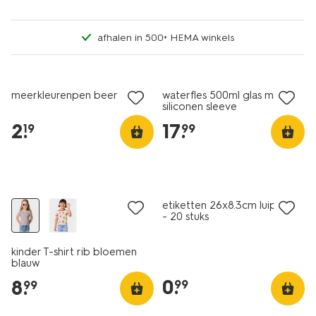
afhalen in 500+ HEMA winkels
nieuw
nieuw
meerkleurenpen beer
waterfles 500ml glas met
siliconen sleeve
bordeauxrood
2
.
17
.
19
99
nieuw
nieuw
etiketten 26x8.3cm luipaard
- 20 stuks
kinder T-shirt rib bloemen
blauw
0
.
8
.
99
99