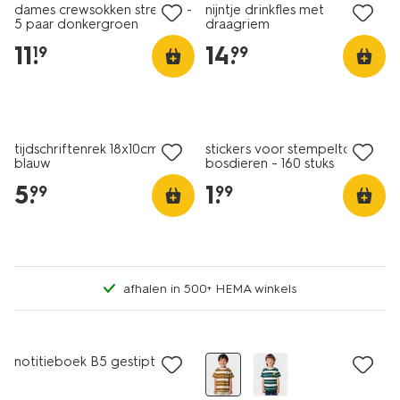
dames crewsokken strepen -
nijntje drinkfles met
5 paar donkergroen
draagriem
11
.
14
.
19
99
nieuw
nieuw
tijdschriftenrek 18x10cm
stickers voor stempeltool
blauw
bosdieren - 160 stuks
5
.
1
.
99
99
afhalen in 500+ HEMA winkels
nieuw
nieuw
notitieboek B5 gestipt roze