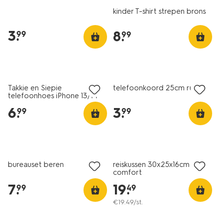
kinder T-shirt strepen brons
3
.
8
.
99
99
nieuw
nieuw
Takkie en Siepie
telefoonkoord 25cm ruffles
telefoonhoes iPhone 13/14
6
.
3
.
99
99
nieuw
nieuw
bureauset beren
reiskussen 30x25x16cm
comfort
7
.
19
.
99
49
€
19
.
49
/st.