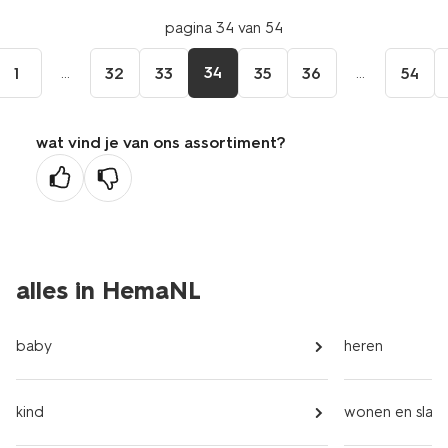
pagina 34 van 54
...
34
...
1
32
33
35
36
54
wat vind je van ons assortiment?
alles in HemaNL
baby
heren
kind
wonen en slap