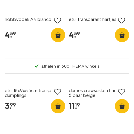
nieuw
nieuw
hobbyboek A4 blanco roze
etui transparant hartjes
4
.
4
.
59
59
afhalen in 500+ HEMA winkels
nieuw
nieuw
etui 18x9x8.5cm transparant
dames crewsokken hartjes -
dumplings
5 paar beige
3
.
11
.
99
19
nieuw
nieuw