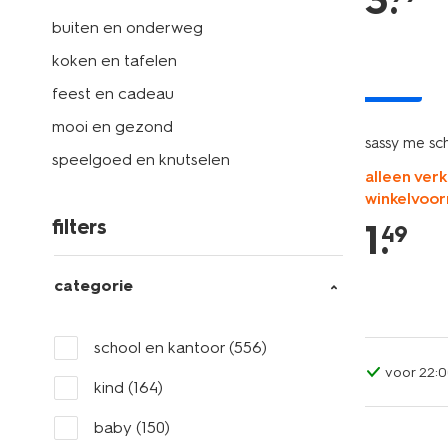
3
.
buiten en onderweg
koken en tafelen
nieuw
feest en cadeau
mooi en gezond
sassy me sc
speelgoed en knutselen
alleen verk
winkelvoor
filters
1
.
49
categorie
school en kantoor
(556)
voor 22:0
kind
(164)
baby
(150)
nieuw