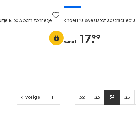
nieuw
itje 18.5x13.5cm zonnetje
kindertrui sweatstof abstract ecru
17
.
99
vanaf
vorige
...
34
1
32
33
35
ga
naar
de
vorige
pagina