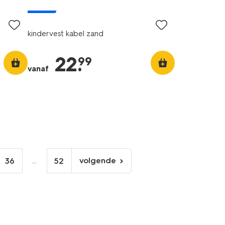
nieuw
kindervest kabel zand
22
.
99
vanaf
...
volgende
36
52
volgende
pagina