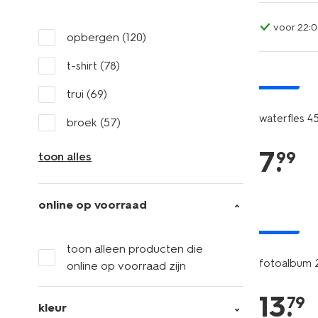
voor 22:0
opbergen
(120)
t-shirt
(78)
nieuw
trui
(69)
waterfles 4
broek
(57)
7
.
99
toon alles
online op voorraad
nieuw
toon alleen producten die
fotoalbum 
online op voorraad zijn
13
.
79
kleur