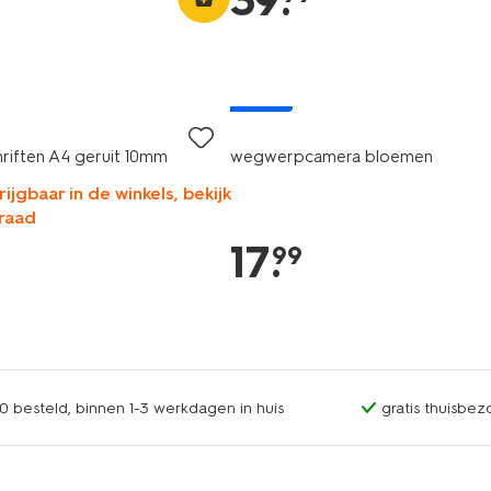
39
.
nieuw
hriften A4 geruit 10mm
wegwerpcamera bloemen
rijgbaar in de winkels, bekijk
raad
17
.
99
0 besteld, binnen 1-3 werkdagen in huis
gratis thuisbez
nieuw