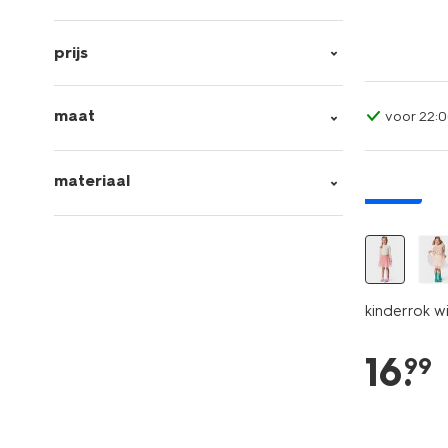
prijs
maat
voor 22:0
materiaal
nieuw
kinderrok w
16
.
99