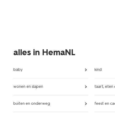
alles in HemaNL
baby
kind
wonen en slapen
taart, eten
buiten en onderweg
feest en c