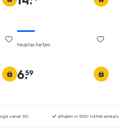
14
.
nieuw
heuptas hartjes
6
.
59
orgd vanaf 30.-
afhalen in 500+ HEMA winkels
nieuw