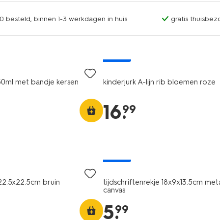
0 besteld, binnen 1-3 werkdagen in huis
gratis thuisbez
nieuw
50ml met bandje kersen
kinderjurk A-lijn rib bloemen roze
16
.
99
nieuw
22.5x22.5cm bruin
tijdschriftenrekje 18x9x13.5cm met
canvas
5
.
99