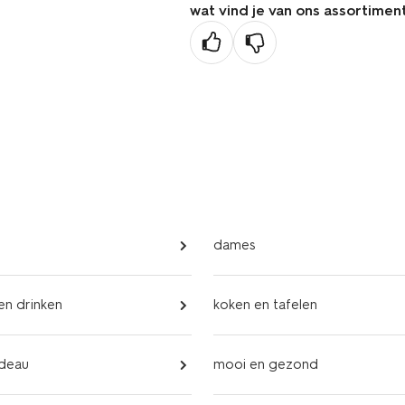
wat vind je van ons assortimen
dames
 en drinken
koken en tafelen
adeau
mooi en gezond