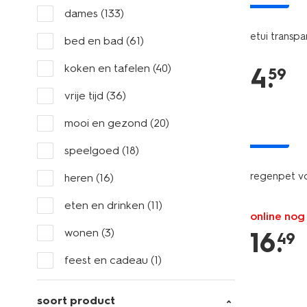
dames
(133)
etui transpa
bed en bad
(61)
koken en tafelen
(40)
4
.
59
vrije tijd
(36)
mooi en gezond
(20)
nieuw
speelgoed
(18)
regenpet vo
heren
(16)
eten en drinken
(11)
online nog
wonen
(3)
16
.
49
feest en cadeau
(1)
soort product