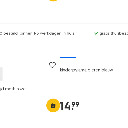
0 besteld, binnen 1-3 werkdagen in huis
gratis thuisbez
nieuw
kinderpyjama dieren blauw
ijd mesh roze
14
.
99