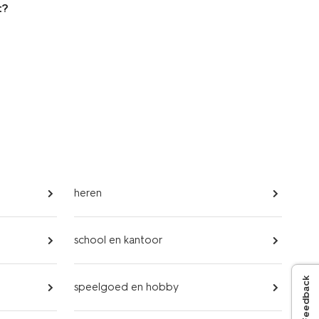
t?
heren
school en kantoor
Feedback
speelgoed en hobby