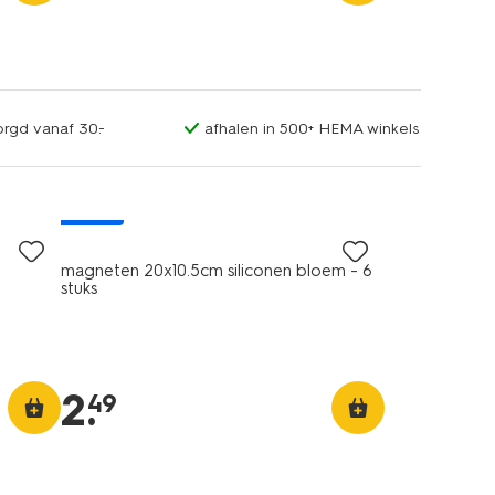
orgd vanaf 30.-
afhalen in 500+ HEMA winkels
nieuw
magneten 20x10.5cm siliconen bloem - 6
stuks
2
.
49