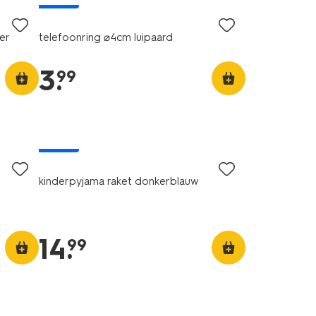
eer
telefoonring ⌀4cm luipaard
3
.
99
nieuw
kinderpyjama raket donkerblauw
14
.
99