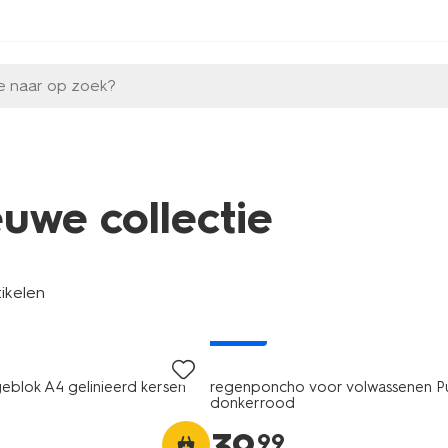
e naar op zoek?
euwe collectie
tikelen
nieuw
geblok A4 gelinieerd kersen
regenponcho voor volwassenen P
donkerrood
99