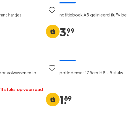
rant hartjes
notitieboek A5 gelinieerd fluffy b
3
.
99
nieuw
or volwassenen Jo
potlodenset 17.5cm HB - 5 stuks
 11 stuks op voorraad
1
.
89