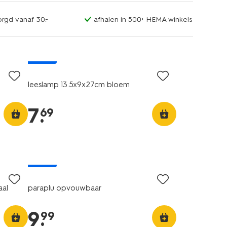
orgd vanaf 30.-
afhalen in 500+ HEMA winkels
nieuw
leeslamp 13.5x9x27cm bloem
7
.
69
nieuw
aal
paraplu opvouwbaar
9
.
99