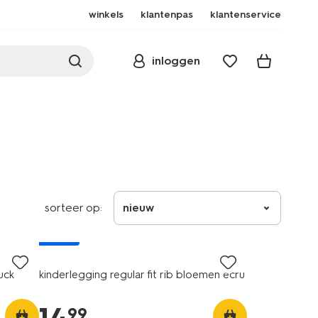
winkels
klantenpas
klantenservice
inloggen
sorteer op:
nieuw
nieuw
uck
kinderlegging regular fit rib bloemen ecru
99