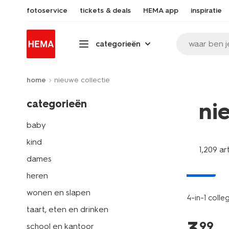
fotoservice
tickets & deals
HEMA app
inspiratie
waar ben j
categorieën
home
nieuwe collectie
categorieën
ni
baby
kind
1,209 ar
dames
nieuw
heren
wonen en slapen
4-in-1 colle
taart, eten en drinken
99
school en kantoor