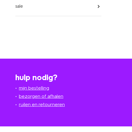
sale
hulp nodig?
mijn bestelling
bezorgen of afhalen
ruilen en retourneren