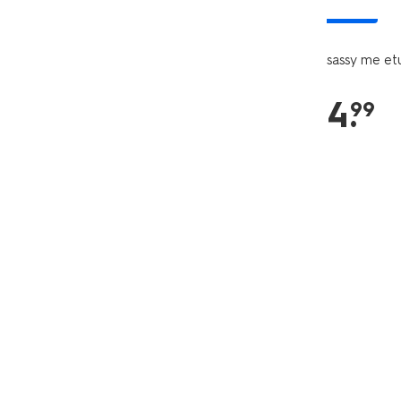
nieuw
sassy me etu
4
.
99