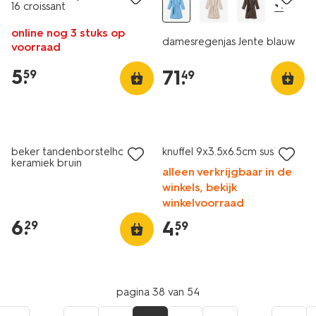
+1
16 croissant
online nog 3 stuks op
damesregenjas Jente blauw
voorraad
5
.
71
.
59
49
nieuw
nieuw
beker tandenborstelhouder
knuffel 9x3.5x6.5cm sushi
keramiek bruin
alleen verkrijgbaar in de
winkels, bekijk
winkelvoorraad
6
.
4
.
29
59
pagina 38 van 54