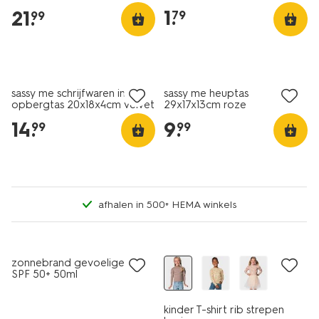
1
.
21
.
79
99
nieuw
nieuw
sassy me schrijfwaren in
sassy me heuptas
opbergtas 20x18x4cm velvet
29x17x13cm roze
14
.
9
.
99
99
afhalen in 500+ HEMA winkels
2e halve prijs
met je HEMA pas
nieuw
zonnebrand gevoelige huid
SPF 50+ 50ml
kinder T-shirt rib strepen