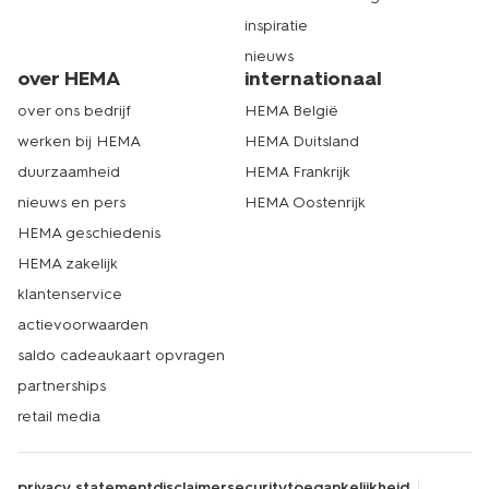
inspiratie
nieuws
over HEMA
internationaal
over ons bedrijf
HEMA België
werken bij HEMA
HEMA Duitsland
duurzaamheid
HEMA Frankrijk
nieuws en pers
HEMA Oostenrijk
HEMA geschiedenis
HEMA zakelijk
klantenservice
actievoorwaarden
saldo cadeaukaart opvragen
partnerships
retail media
privacy statement
disclaimer
security
toegankelijkheid