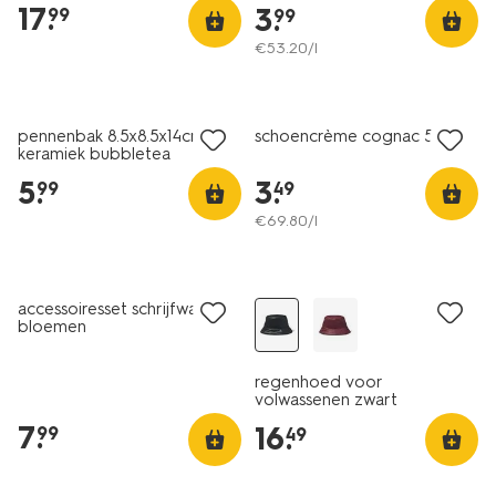
17
.
3
.
99
99
€
53
.
20
/l
nieuw
nieuw
pennenbak 8.5x8.5x14cm
schoencrème cognac 50ml
keramiek bubbletea
5
.
3
.
99
49
€
69
.
80
/l
nieuw
nieuw
accessoiresset schrijfwaren
bloemen
regenhoed voor
volwassenen zwart
7
.
16
.
99
49