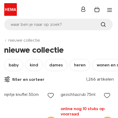
inloggen
waar ben je naar op zoek?
nieuwe collectie
nieuwe collectie
baby
kind
dames
heren
wonen en 
1,266 artikelen
filter en sorteer
nieuw
nieuw
nijntje knuffel 30cm
gezichtsscrub 75ml
online nog 10 stuks op
voorraad