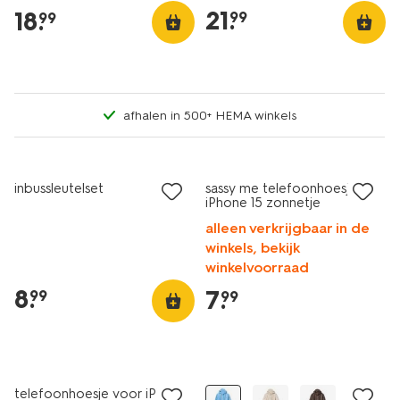
21
.
18
.
99
99
afhalen in 500+ HEMA winkels
nieuw
nieuw
inbussleutelset
sassy me telefoonhoesje
iPhone 15 zonnetje
alleen verkrijgbaar in de
winkels, bekijk
winkelvoorraad
8
.
7
.
99
99
nieuw
nieuw
telefoonhoesje voor iPhone