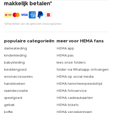
makkelijk betalen*
*afhankelijk van de gekozen bezorgopties
populaire categorieën
meer voor HEMA fans
dameskleding
HEMA app
kinderkleding
HEMA pas
babykleding
lees onze folders
beddengoed
folder via Whatsapp ontvangen
woonaccessoires
HEMA op social media
handdoeken
HEMA herontwerpwedstrijd
raamdecoratie
HEMA fotoservice
speelgoed
HEMA cadeaukaarten
gebak
HEMA tickets
koffie
HEMA verzekeringen