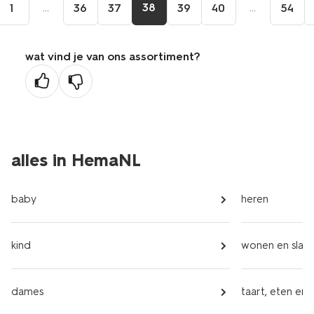
...
38
...
1
36
37
39
40
54
wat vind je van ons assortiment?
alles in HemaNL
baby
heren
kind
wonen en slap
dames
taart, eten en 