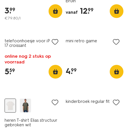
bruin
3
.
12
.
99
99
vanaf
€
79
.
80
/l
nieuw
nieuw
telefoonhoesje voor iPhone
mini retro game
17 croissant
online nog 2 stuks op
voorraad
4
.
5
.
99
59
nieuw
nieuw
kinderbroek regular fit bruin
heren T-shirt Elias structuur
gebroken wit