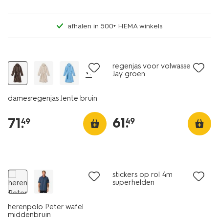
afhalen in 500+ HEMA winkels
nieuw
nieuw
regenjas voor volwassenen
+1
Jay groen
damesregenjas Jente bruin
61
.
71
.
49
49
nieuw
nieuw
stickers op rol 4m
superhelden
herenpolo Peter wafel
middenbruin