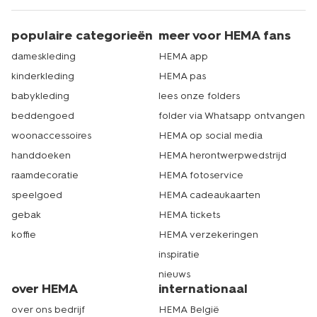
populaire categorieën
meer voor HEMA fans
dameskleding
HEMA app
kinderkleding
HEMA pas
babykleding
lees onze folders
beddengoed
folder via Whatsapp ontvangen
woonaccessoires
HEMA op social media
handdoeken
HEMA herontwerpwedstrijd
raamdecoratie
HEMA fotoservice
speelgoed
HEMA cadeaukaarten
gebak
HEMA tickets
koffie
HEMA verzekeringen
inspiratie
nieuws
over HEMA
internationaal
over ons bedrijf
HEMA België