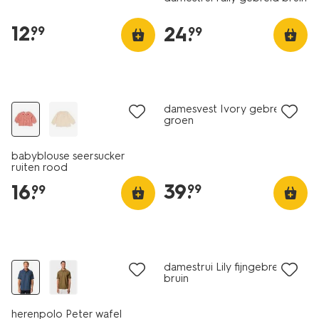
12
.
24
.
99
99
nieuw
nieuw
damesvest Ivory gebreid
groen
babyblouse seersucker
ruiten rood
39
.
16
.
99
99
nieuw
nieuw
damestrui Lily fijngebreid
bruin
herenpolo Peter wafel