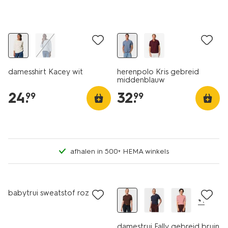
nieuw
nieuw
damesshirt Kacey wit
herenpolo Kris gebreid
middenblauw
24
.
32
.
99
99
afhalen in 500+ HEMA winkels
nieuw
nieuw
babytrui sweatstof roze
+1
damestrui Fally gebreid bruin