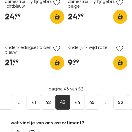
damestrui Lily fijngebreid
damestrui Lily fijngebreid
lichtblauw
beige
24
.
24
.
99
99
nieuw
nieuw
kinderkledingset bloemen
kinderjurk wijd roze
blauw
21
.
9
.
99
99
pagina 43 van 52
...
43
...
1
41
42
44
45
52
wat vind je van ons assortiment?