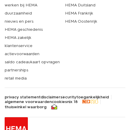
werken bij HEMA
HEMA Duitsland
duurzaamheid
HEMA Frankrijk
nieuws en pers
HEMA Oostenrijk
HEMA geschiedenis
HEMA zakelijk
klantenservice
actievoorwaarden
saldo cadeaukaart opvragen
partnerships
retail media
privacy statement
disclaimer
security
toegankelijkheid
algemene voorwaarden
cookies
nix 18
thuiswinkel waarborg