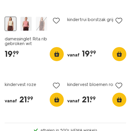
nieuw
nieuw
kindertrui borstzak grijs
damessinglet Rita rib
gebroken wit
19
.
19
.
99
99
vanaf
nieuw
nieuw
kindervest roze
kindervest bloemen roze
21
.
21
.
99
99
vanaf
vanaf
afhalen in 500+ HEMA winkels