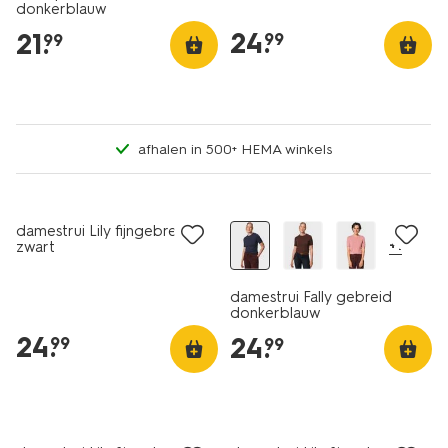
donkerblauw
24
.
21
.
99
99
afhalen in 500+ HEMA winkels
nieuw
nieuw
damestrui Lily fijngebreid
+1
zwart
damestrui Fally gebreid
donkerblauw
24
.
24
.
99
99
nieuw
nieuw