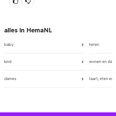
alles in HemaNL
baby
heren
kind
wonen en slap
dames
taart, eten en 