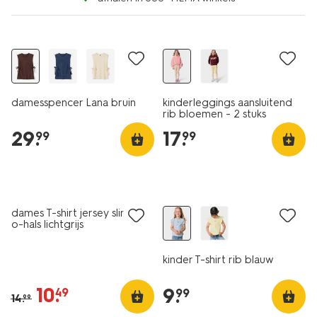
nieuw
nieuw
damesspencer Lana bruin
kinderleggings aansluitend
rib bloemen - 2 stuks
bordeauxrood
29
.
17
.
99
99
essential
korting
nieuw
dames T-shirt jersey slim fit
o-hals lichtgrijs
kinder T-shirt rib blauw
10
.
9
.
49
99
14
.
99