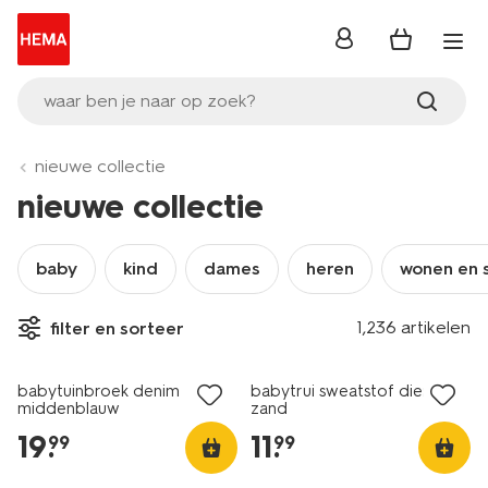
inloggen
waar ben je naar op zoek?
nieuwe collectie
nieuwe collectie
baby
kind
dames
heren
wonen en 
1,236 artikelen
filter en sorteer
nieuw
nieuw
babytuinbroek denim
babytrui sweatstof dieren
middenblauw
zand
19
.
11
.
99
99