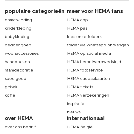
populaire categorieën
meer voor HEMA fans
dameskleding
HEMA app
kinderkleding
HEMA pas
babykleding
lees onze folders
beddengoed
folder via Whatsapp ontvangen
woonaccessoires
HEMA op social media
handdoeken
HEMA herontwerpwedstrijd
raamdecoratie
HEMA fotoservice
speelgoed
HEMA cadeaukaarten
gebak
HEMA tickets
koffie
HEMA verzekeringen
inspiratie
nieuws
over HEMA
internationaal
over ons bedrijf
HEMA België