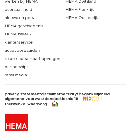
werken bij HEMA
HEMA Duitsland
duurzaamheid
HEMA Frankrijk
nieuws en pers
HEMA Oostenrijk
HEMA geschiedenis
HEMA zakelijk
klantenservice
actievoorwaarden
saldo cadeaukaart opvragen
partnerships
retail media
privacy statement
disclaimer
security
toegankelijkheid
algemene voorwaarden
cookies
nix 18
thuiswinkel waarborg