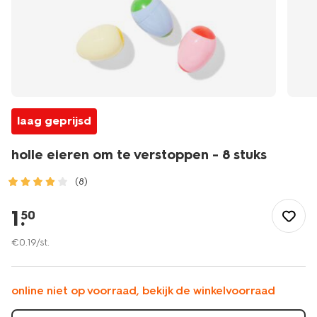
laag geprijsd
holle eieren om te verstoppen - 8 stuks
(8)
/pasen/knutselen-
pasen/holle-
1
.
50
eieren-
om-
€
0
.
19
/st.
te-
verstoppen-
-
online niet op voorraad, bekijk de winkelvoorraad
-8-
stuks-