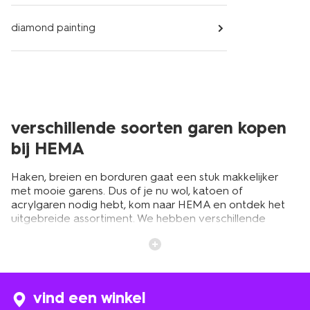
diamond painting
verschillende soorten garen kopen
bij HEMA
Haken, breien en borduren gaat een stuk makkelijker
met mooie garens. Dus of je nu wol, katoen of
acrylgaren nodig hebt, kom naar HEMA en ontdek het
uitgebreide assortiment. We hebben verschillende
kleuren, diktes en materialen. Kies de perfecte variant
door rekening te houden met het gebruik, het seizoen,
de textuur en de uitstraling die je jouw kledingstuk of
accessoire wil geven. Bekijk het etiket voor de
wasinstructies, zodat jouw zelfgebreide of gehaakte
vind een winkel
sjaal, sweater of muts lang mooi blijft.