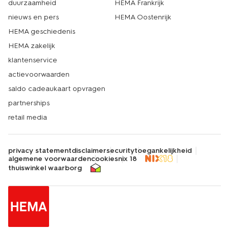
duurzaamheid
HEMA Frankrijk
nieuws en pers
HEMA Oostenrijk
HEMA geschiedenis
HEMA zakelijk
klantenservice
actievoorwaarden
saldo cadeaukaart opvragen
partnerships
retail media
privacy statement
disclaimer
security
toegankelijkheid
algemene voorwaarden
cookies
nix 18
thuiswinkel waarborg