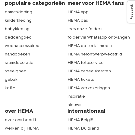
populaire categorieën
meer voor HEMA fans
Feedback
dameskleding
HEMA app
kinderkleding
HEMA pas
babykleding
lees onze folders
beddengoed
folder via Whatsapp ontvangen
woonaccessoires
HEMA op social media
handdoeken
HEMA herontwerpwedstrijd
raamdecoratie
HEMA fotoservice
speelgoed
HEMA cadeaukaarten
gebak
HEMA tickets
koffie
HEMA verzekeringen
inspiratie
nieuws
over HEMA
internationaal
over ons bedrijf
HEMA België
werken bij HEMA
HEMA Duitsland