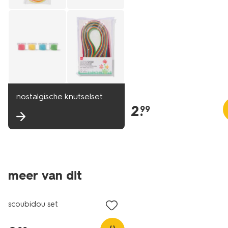
nostalgische knutselset
2
.
99
meer van dit
scoubidou set