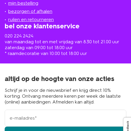
mijn bestelling
in
de
bezorgen of afhalen
buurt
ruilen en retourneren
bel onze klantenservice
020 224 2424
van maandag tot en met vrijdag van 8.30 tot 21.00 uur
zaterdag van 09.00 tot 18.00 uur
* raamdecoratie van 10.00 tot 18.00 uur
altijd op de hoogte van onze acties
Schrijf je in voor de nieuwsbrief en krijg direct 10%
korting. Ontvang meerdere keren per week de laatste
(online) aanbiedingen. Afmelden kan altijd.
e-
mailadres
Feedback