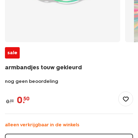
sale
armbandjes touw gekleurd
nog geen beoordeling
/speelgoed-
hobby/knutselen/kralen/armbandjes-
0
.
50
0
.
99
touw-
gekleurd-
15900401.html
alleen verkrijgbaar in de winkels