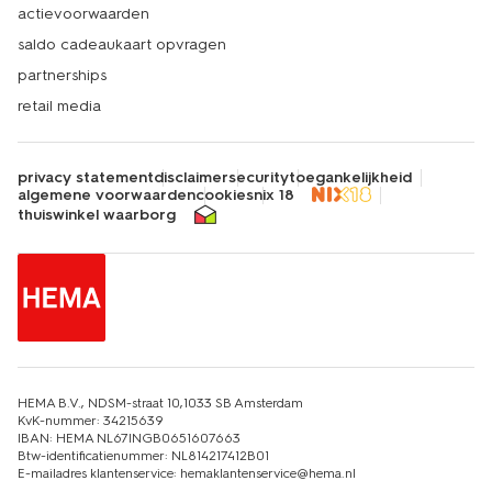
actievoorwaarden
saldo cadeaukaart opvragen
partnerships
retail media
privacy statement
disclaimer
security
toegankelijkheid
algemene voorwaarden
cookies
nix 18
thuiswinkel waarborg
HEMA B.V., NDSM-straat 10,1033 SB Amsterdam
KvK-nummer: 34215639
IBAN: HEMA NL67INGB0651607663
Btw-identificatienummer: NL814217412B01
E-mailadres klantenservice: hemaklantenservice@hema.nl