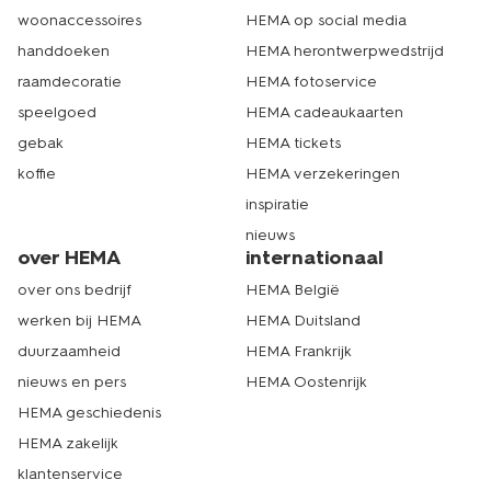
woonaccessoires
HEMA op social media
handdoeken
HEMA herontwerpwedstrijd
raamdecoratie
HEMA fotoservice
speelgoed
HEMA cadeaukaarten
gebak
HEMA tickets
koffie
HEMA verzekeringen
inspiratie
nieuws
over HEMA
internationaal
over ons bedrijf
HEMA België
werken bij HEMA
HEMA Duitsland
duurzaamheid
HEMA Frankrijk
nieuws en pers
HEMA Oostenrijk
HEMA geschiedenis
HEMA zakelijk
klantenservice