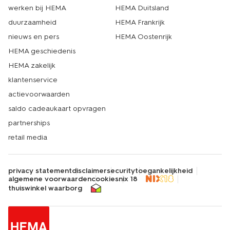
werken bij HEMA
HEMA Duitsland
duurzaamheid
HEMA Frankrijk
nieuws en pers
HEMA Oostenrijk
HEMA geschiedenis
HEMA zakelijk
klantenservice
actievoorwaarden
saldo cadeaukaart opvragen
partnerships
retail media
privacy statement
disclaimer
security
toegankelijkheid
algemene voorwaarden
cookies
nix 18
thuiswinkel waarborg