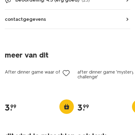
(23)
contactgegevens
meer van dit
After dinner game waar of niet
after dinner game 'mystery
challenge'
3
.
3
.
99
99