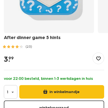
After dinner game 5 hints
(23)
/speelgoed-
hobby/spellen/after-
3
.
99
dinner-
game-
5-
hints-
voor 22:00 besteld, binnen 1-3 werkdagen in huis
-61160332.html
in winkelmandje
1
winkelvoorraad