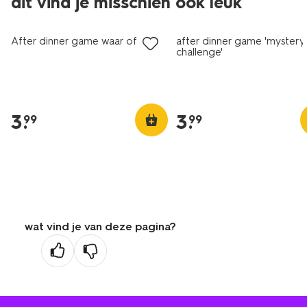
dit vind je misschien ook leuk
After dinner game waar of niet
after dinner game 'mystery
challenge'
3
.
3
.
99
99
wat vind je van deze pagina?