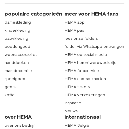
populaire categorieën
meer voor HEMA fans
dameskleding
HEMA app
kinderkleding
HEMA pas
babykleding
lees onze folders
beddengoed
folder via Whatsapp ontvangen
woonaccessoires
HEMA op social media
handdoeken
HEMA herontwerpwedstrijd
raamdecoratie
HEMA fotoservice
speelgoed
HEMA cadeaukaarten
gebak
HEMA tickets
koffie
HEMA verzekeringen
inspiratie
nieuws
over HEMA
internationaal
over ons bedrijf
HEMA België