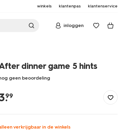
winkels
klantenpas
klantenservice
inloggen
After dinner game 5 hints
nog geen beoordeling
/speelgoed-
hobby/spellen/after-
3
.
99
dinner-
game-
5-
hints-
-61160344.html
alleen verkrijgbaar in de winkels