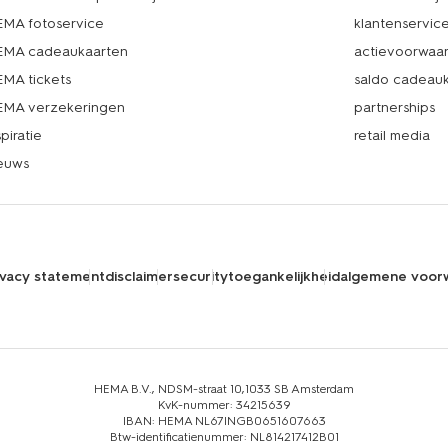
MA fotoservice
klantenservic
MA cadeaukaarten
actievoorwaa
MA tickets
saldo cadeau
MA verzekeringen
partnerships
spiratie
retail media
euws
ivacy statement
disclaimer
security
toegankelijkheid
algemene voor
HEMA B.V., NDSM-straat 10,1033 SB Amsterdam
KvK-nummer: 34215639
IBAN: HEMA NL67INGB0651607663
Btw-identificatienummer: NL814217412B01