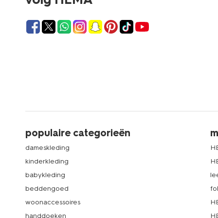
populaire categorieën
m
dameskleding
H
kinderkleding
H
babykleding
le
beddengoed
fo
woonaccessoires
HE
handdoeken
HE