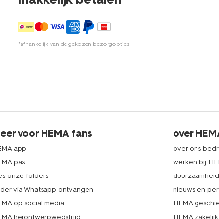
*afhankelijk van de gekozen bezorgopties
eer voor HEMA fans
over HEM
EMA app
over ons bedri
EMA pas
werken bij H
es onze folders
duurzaamhei
lder via Whatsapp ontvangen
nieuws en per
MA op social media
HEMA geschie
MA herontwerpwedstrijd
HEMA zakelijk