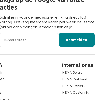
acties
Schrijf je in voor de nieuwsbrief en krijg direct 10%
korting. Ontvang meerdere keren per week de laatste
(online) aanbiedingen. Afmelden kan altijd.
e-
aanmelden
mailadres
A
internationaal
jf
HEMA België
EMA
HEMA Duitsland
d
HEMA Frankrijk
s
HEMA Oostenrijk
denis