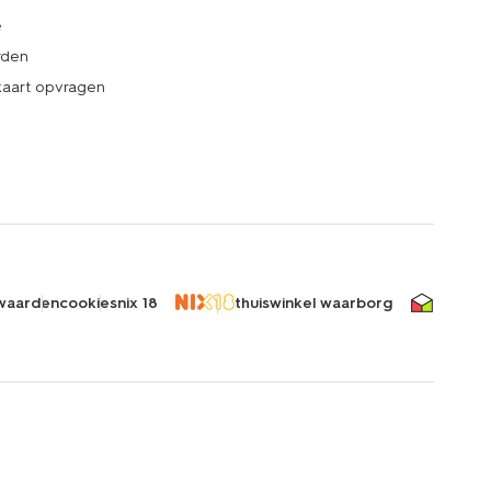
e
rden
kaart opvragen
waarden
cookies
nix 18
thuiswinkel waarborg