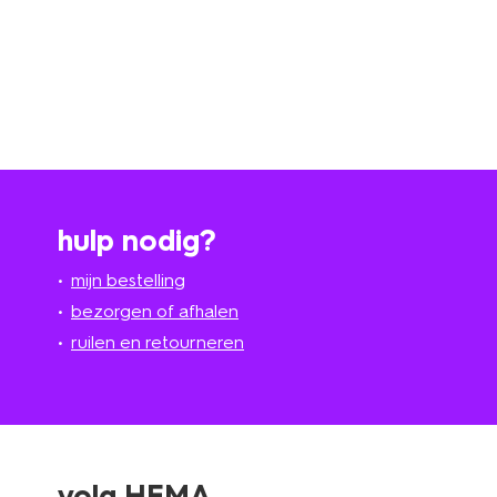
hulp nodig?
mijn bestelling
bezorgen of afhalen
ruilen en retourneren
volg HEMA