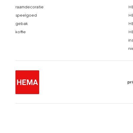
raamdecoratie
HE
speelgoed
HE
gebak
HE
koffie
HE
in
ni
pr