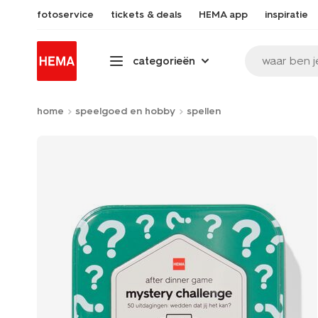
fotoservice
tickets & deals
HEMA app
inspiratie
waar ben j
categorieën
home
speelgoed en hobby
spellen