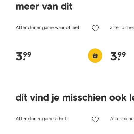
meer van dit
After dinner game waar of niet
after dinne
3
.
3
.
99
99
dit vind je misschien ook 
After dinner game 5 hints
After dinne