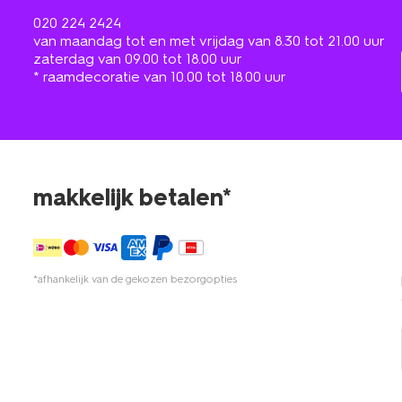
020 224 2424
van maandag tot en met vrijdag van 8.30 tot 21.00 uur
zaterdag van 09.00 tot 18.00 uur
* raamdecoratie van 10.00 tot 18.00 uur
makkelijk betalen*
*afhankelijk van de gekozen bezorgopties