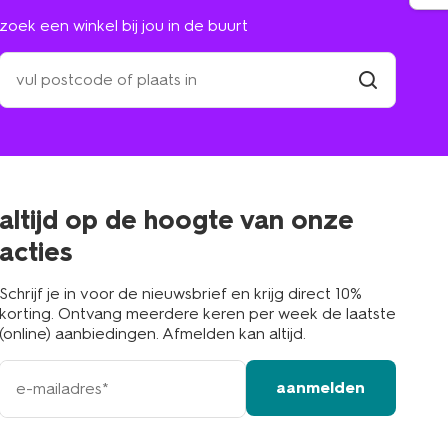
zoek een winkel bij jou in de buurt
zoek
een
winkel
vind
winkel
bij
jou
in
de
buurt
altijd op de hoogte van onze
acties
Schrijf je in voor de nieuwsbrief en krijg direct 10%
korting. Ontvang meerdere keren per week de laatste
(online) aanbiedingen. Afmelden kan altijd.
e-
aanmelden
mailadres