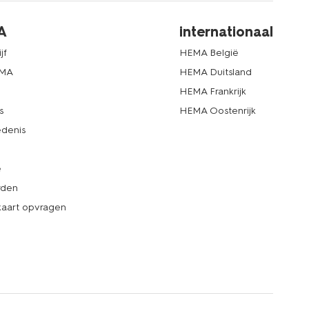
A
internationaal
jf
HEMA België
EMA
HEMA Duitsland
d
HEMA Frankrijk
s
HEMA Oostenrijk
denis
e
rden
kaart opvragen