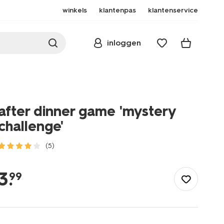
winkels
klantenpas
klantenservice
inloggen
after dinner game 'mystery
challenge'
(5)
/speelgoed-
hobby/spellen/after-
3
.
99
dinner-
game-
mystery-
challenge-
61160252.html