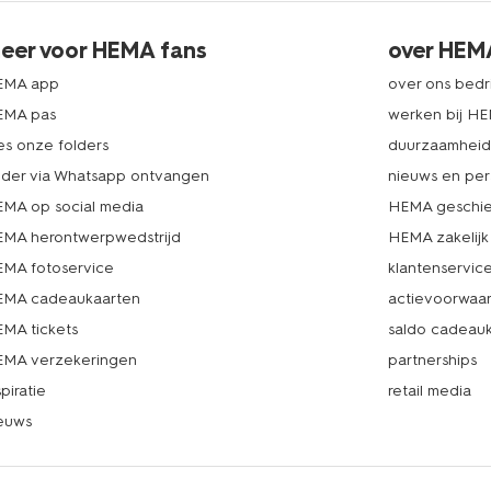
eer voor HEMA fans
over HEM
EMA app
over ons bedri
EMA pas
werken bij H
es onze folders
duurzaamhei
lder via Whatsapp ontvangen
nieuws en per
MA op social media
HEMA geschie
MA herontwerpwedstrijd
HEMA zakelijk
MA fotoservice
klantenservic
MA cadeaukaarten
actievoorwaa
MA tickets
saldo cadeau
MA verzekeringen
partnerships
spiratie
retail media
euws