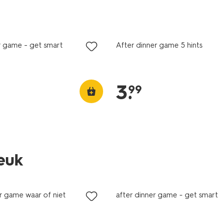
r game - get smart
After dinner game 5 hints
3
.
99
leuk
r game waar of niet
after dinner game - get smart