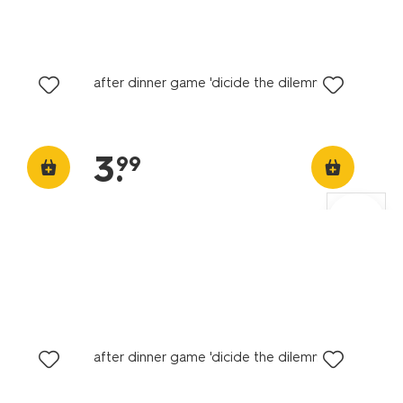
after dinner game 'dicide the dilemma'
3
.
99
after dinner game 'dicide the dilemma'