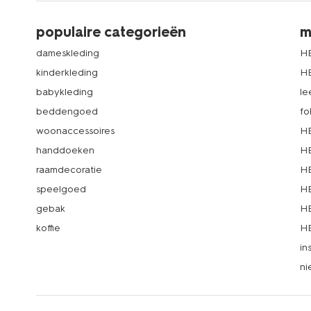
populaire categorieën
m
dameskleding
H
kinderkleding
H
babykleding
le
beddengoed
fo
woonaccessoires
HE
handdoeken
HE
raamdecoratie
HE
speelgoed
HE
gebak
HE
koffie
HE
in
ni