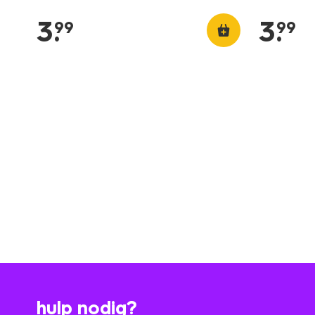
3
.
3
.
99
99
hulp nodig?