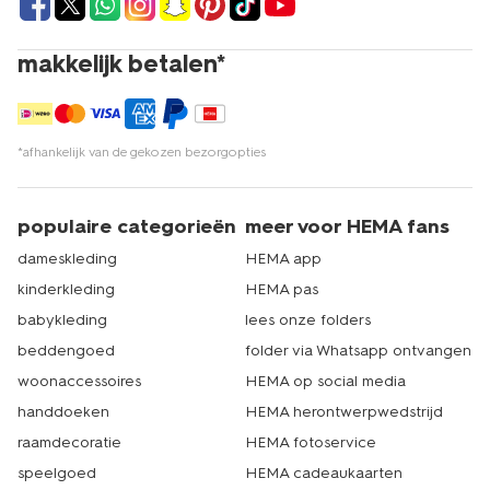
makkelijk betalen*
*afhankelijk van de gekozen bezorgopties
populaire categorieën
meer voor HEMA fans
dameskleding
HEMA app
kinderkleding
HEMA pas
babykleding
lees onze folders
beddengoed
folder via Whatsapp ontvangen
woonaccessoires
HEMA op social media
handdoeken
HEMA herontwerpwedstrijd
raamdecoratie
HEMA fotoservice
speelgoed
HEMA cadeaukaarten