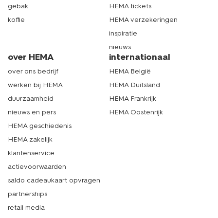
gebak
HEMA tickets
koffie
HEMA verzekeringen
inspiratie
nieuws
over HEMA
internationaal
over ons bedrijf
HEMA België
werken bij HEMA
HEMA Duitsland
duurzaamheid
HEMA Frankrijk
nieuws en pers
HEMA Oostenrijk
HEMA geschiedenis
HEMA zakelijk
klantenservice
actievoorwaarden
saldo cadeaukaart opvragen
partnerships
retail media