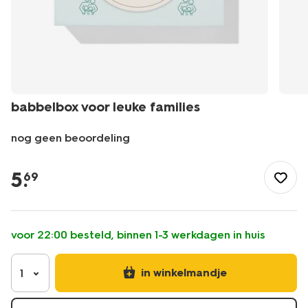
babbelbox voor leuke families
nog geen beoordeling
/speelgoed-
hobby/spellen/babbelbox-
5
.
69
voor-
leuke-
families-
61160236.html
voor 22:00 besteld, binnen 1-3 werkdagen in huis
in winkelmandje
1