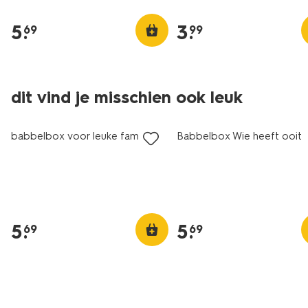
5
.
3
.
69
99
dit vind je misschien ook leuk
babbelbox voor leuke families
Babbelbox Wie heeft ooit
5
.
5
.
69
69