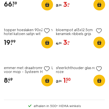
66
.
3
.
–
39
3
.
99
30% korting
met je HEMA pas
sale
topper hoeslaken 90x200cm
bloempot ⌀13x12.5cm
hotel katoen satijn wit
keramiek ribbels grijs
19
.
3
.
–
99
4
.
99
1+1 gratis
sale
emmer met draaitrommel 15L
sfeerlichthouder glas retro
voor mop - Systeem H
roze
8
.
1
.
49
50
2
.
09
afhalen in 500+ HEMA winkels
vegan