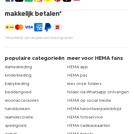
makkelijk betalen*
*afhankelijk van de gekozen bezorgopties
populaire categorieën
meer voor HEMA fans
dameskleding
HEMA app
kinderkleding
HEMA pas
babykleding
lees onze folders
beddengoed
folder via Whatsapp ontvangen
woonaccessoires
HEMA op social media
handdoeken
HEMA herontwerpwedstrijd
raamdecoratie
HEMA fotoservice
speelgoed
HEMA cadeaukaarten
gebak
HEMA tickets