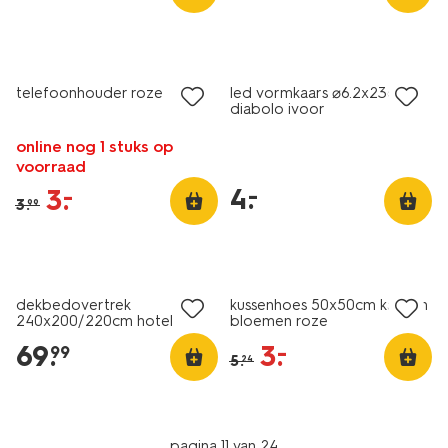
sale
laag geprijsd
telefoonhouder roze
led vormkaars ⌀6.2x23cm
diabolo ivoor
online nog 1 stuks op
voorraad
4
.
–
3
.
–
3
.
99
30% korting
met je HEMA pas
sale
dekbedovertrek
kussenhoes 50x50cm katoen
240x200/220cm hotel
bloemen roze
katoen percal lila
69
.
3
.
–
99
5
.
24
pagina 11 van 24