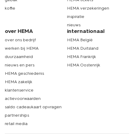
koffie
HEMA verzekeringen
inspiratie
nieuws
over HEMA
internationaal
over ons bedrijf
HEMA België
werken bij HEMA
HEMA Duitsland
duurzaamheid
HEMA Frankrijk
nieuws en pers
HEMA Oostenrijk
HEMA geschiedenis
HEMA zakelijk
klantenservice
actievoorwaarden
saldo cadeaukaart opvragen
partnerships
retail media