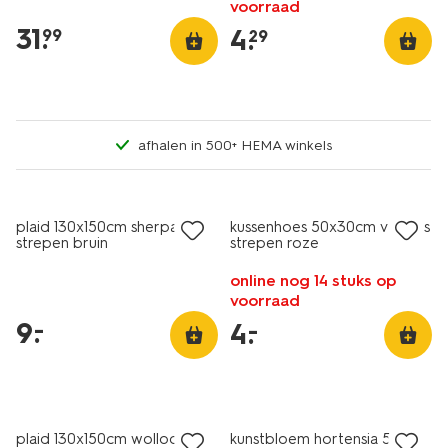
voorraad
31
.
4
.
99
29
afhalen in 500+ HEMA winkels
laag geprijsd
laag geprijsd
plaid 130x150cm sherpa
kussenhoes 50x30cm velours
strepen bruin
strepen roze
online nog 14 stuks op
voorraad
9
.
–
4
.
–
2+1 gratis
sale
met je HEMA pas
plaid 130x150cm wollook
kunstbloem hortensia 55cm