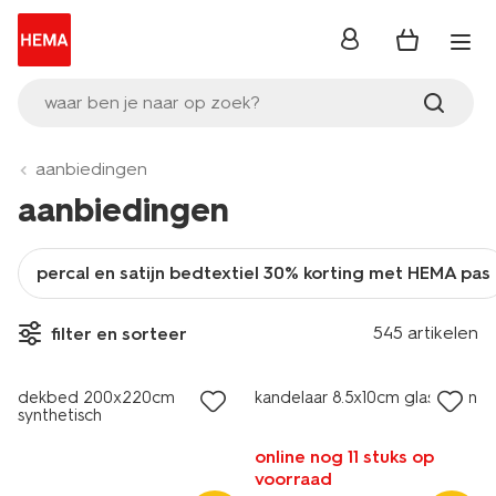
inloggen
waar ben je naar op zoek?
aanbiedingen
aanbiedingen
percal en satijn bedtextiel 30% korting met HEMA pas
25% korting
545 artikelen
filter en sorteer
alleen online
sale
dekbed 200x220cm
kandelaar 8.5x10cm glas bruin
synthetisch
online nog 11 stuks op
voorraad