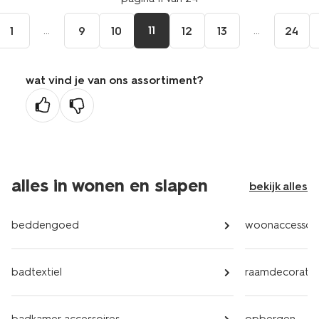
...
11
...
1
9
10
12
13
24
wat vind je van ons assortiment?
alles in wonen en slapen
bekijk alles
beddengoed
woonaccessoir
badtextiel
raamdecoratie