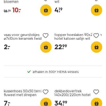
bloemen
wit
10
.
4
.
–
19
16
.
79
30% korting
laag geprijsd
met je HEMA pas
vaas voor geurstokjes
topper hoeslaken 90x220cm
⌀7x10cm keramiek twist
hotel katoen satijn wit
naturel
2
.
22
.
–
99
afhalen in 500+ HEMA winkels
30% korting
laag geprijsd
met je HEMA pas
kussenhoes 50x50 terra
dekbedovertrek
fluweel met strepen
140x200/220cm hotel
katoen percal lila
7
.
34
.
–
99