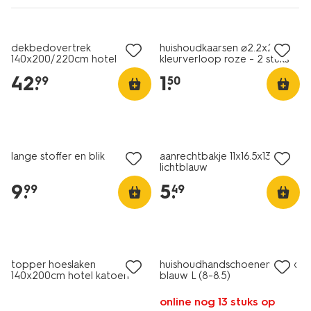
30% korting
met je HEMA pas
laag geprijsd
dekbedovertrek
huishoudkaarsen ⌀2.2x25cm
140x200/220cm hotel
kleurverloop roze - 2 stuks
katoen satijn groen
42
.
1
.
99
50
1+1 gratis
1+1 gratis
lange stoffer en blik
aanrechtbakje 11x16.5x13.5cm
lichtblauw
9
.
5
.
99
49
30% korting
met je HEMA pas
1+1 gratis
topper hoeslaken
huishoudhandschoenen latex
140x200cm hotel katoen
blauw L (8-8.5)
percal wit
online nog 13 stuks op