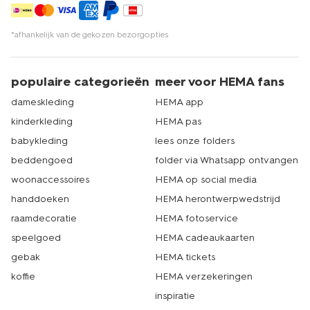
*afhankelijk van de gekozen bezorgopties
populaire categorieën
meer voor HEMA fans
dameskleding
HEMA app
kinderkleding
HEMA pas
babykleding
lees onze folders
beddengoed
folder via Whatsapp ontvangen
woonaccessoires
HEMA op social media
handdoeken
HEMA herontwerpwedstrijd
raamdecoratie
HEMA fotoservice
speelgoed
HEMA cadeaukaarten
gebak
HEMA tickets
koffie
HEMA verzekeringen
inspiratie