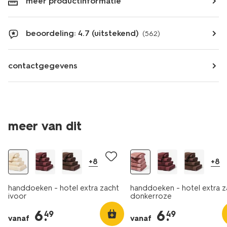
meer productinformatie
beoordeling: 4.7 (uitstekend)
(562)
contactgegevens
meer van dit
nieuw
+8
+8
handdoeken - hotel extra zacht
handdoeken - hotel extra z
ivoor
donkerroze
6
.
6
.
49
49
vanaf
vanaf