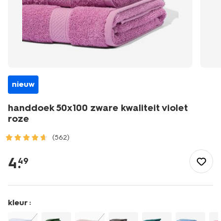
nieuw
handdoek 50x100 zware kwaliteit violet
roze
(562)
/wonen-
slapen/badkamer/handdoeken/handdoek-
4
.
49
50x100-
zware-
kwaliteit-
violet-
kleur :
roze-
5250378.html