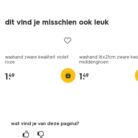
dit vind je misschien ook leuk
nieuw
nieuw
washand zware kwaliteit violet
washand 16x21cm zware kwal
roze
middengroen
1
.
1
.
49
49
wat vind je van deze pagina?