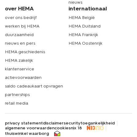
nieuws
over HEMA
internationaal
over ons bedrijf
HEMA België
werken bij HEMA
HEMA Duitsland
duurzaamheid
HEMA Frankrijk
nieuws en pers
HEMA Oostenrijk
HEMA geschiedenis
HEMA zakelijk
klantenservice
actievoorwaarden
saldo cadeaukaart opvragen
partnerships
retail media
privacy statement
disclaimer
security
toegankelijkheid
algemene voorwaarden
cookies
nix 18
thuiswinkel waarborg