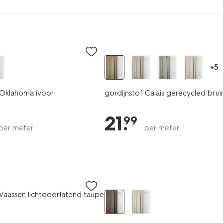
+5
 Oklahoma ivoor
gordijnstof Calais gerecycled brui
21
.
99
per meter
per meter
 Vaassen lichtdoorlatend taupe