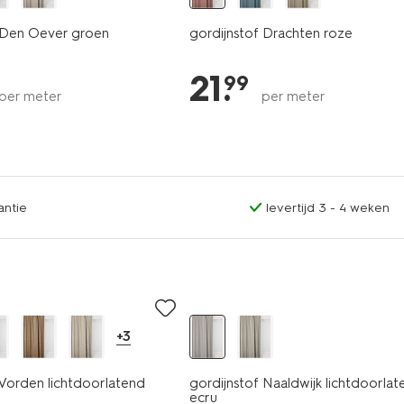
 Den Oever groen
gordijnstof Drachten roze
21
.
99
per meter
per meter
antie
levertijd 3 - 4 weken
+3
 Vorden lichtdoorlatend
gordijnstof Naaldwijk lichtdoorlat
ecru