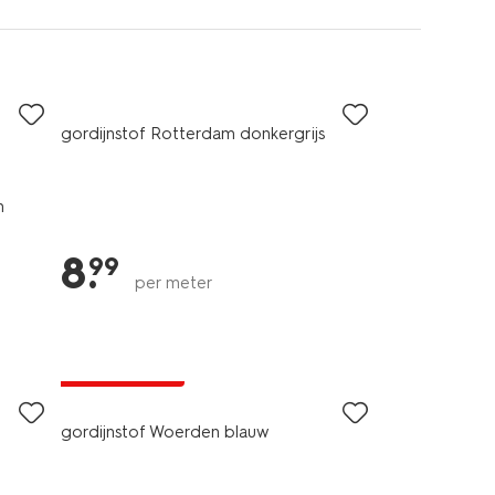
gordijnstof Rotterdam donkergrijs
n
8
.
99
per meter
laag geprijsd
gordijnstof Woerden blauw