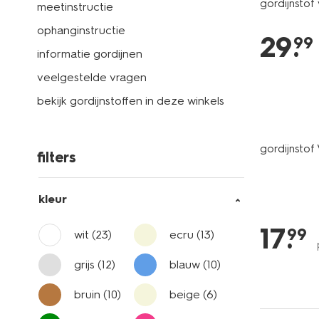
gordijnstof 
meetinstructie
ophanginstructie
29
.
99
informatie gordijnen
veelgestelde vragen
bekijk gordijnstoffen in deze winkels
gordijnstof
filters
kleur
17
.
99
wit
(23)
ecru
(13)
grijs
(12)
blauw
(10)
bruin
(10)
beige
(6)