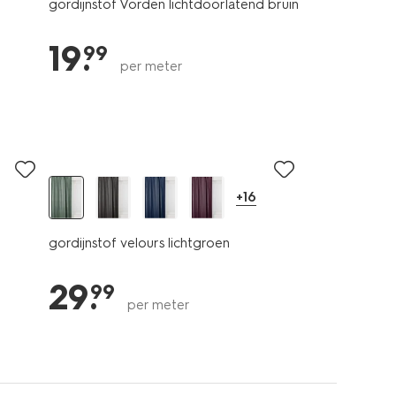
gordijnstof Vorden lichtdoorlatend bruin
19
.
99
per meter
+16
gordijnstof velours lichtgroen
29
.
99
per meter