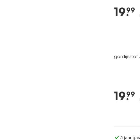
19
.
99
gordijnstof 
19
.
99
5 jaar gar