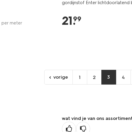
gordijnstof Enter lichtdoorlatend 
21
.
99
per meter
vorige
3
1
2
4
ga
naar
de
vorige
pagina
wat vind je van ons assortimen