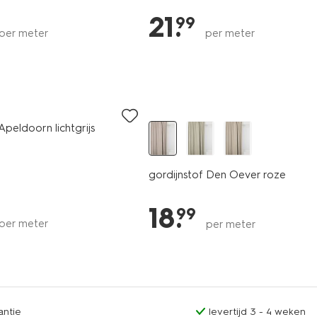
21
.
99
per meter
per meter
Apeldoorn lichtgrijs
gordijnstof Den Oever roze
18
.
99
per meter
per meter
antie
levertijd 3 - 4 weken