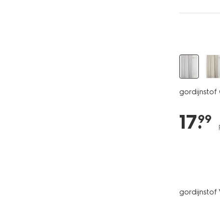
gordijnstof
17
.
99
gordijnstof