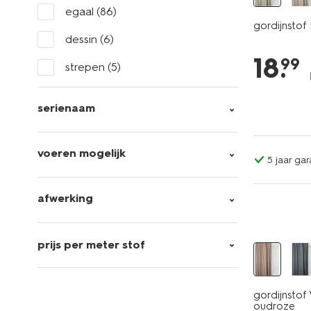
egaal
(86)
gordijnstof
dessin
(6)
18
.
99
strepen
(5)
serienaam
voeren mogelijk
5 jaar gar
afwerking
prijs per meter stof
gordijnstof
oudroze