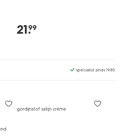
21
.
99
specialist sinds 1985
gordijnstof satijn crème
end