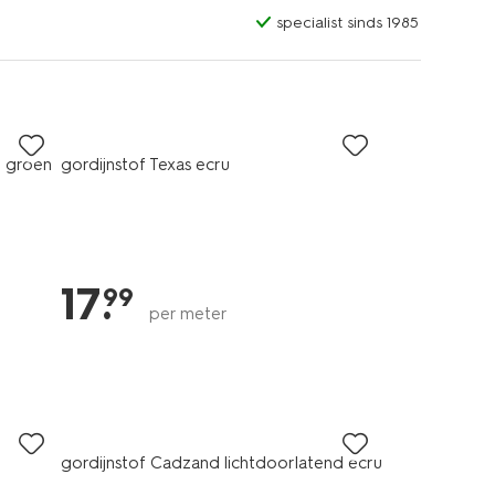
specialist sinds 1985
d groen
gordijnstof Texas ecru
17
.
99
per meter
gordijnstof Cadzand lichtdoorlatend ecru