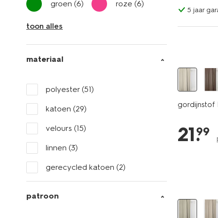
groen
(6)
roze
(6)
5 jaar gar
toon alles
materiaal
polyester
(51)
gordijnstof
katoen
(29)
21
.
velours
(15)
99
linnen
(3)
gerecycled katoen
(2)
patroon