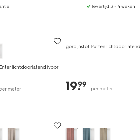
antie
levertijd 3 - 4 weken
gordijnstof Putten lichtdoorlaten
 Enter lichtdoorlatend ivoor
19
.
99
per meter
per meter