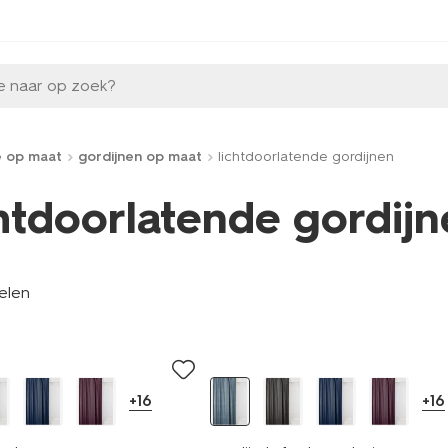
e naar op zoek?
e op maat
gordijnen op maat
lichtdoorlatende gordijnen
chtdoorlatende gordij
kelen
+16
+16