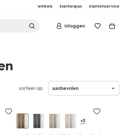
winkels
klantenpas
klantenservice
inloggen
nen
sorteer op:
aanbevolen
+3