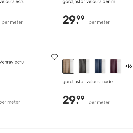
velours ecru
gordijnstof velours denim
29
.
99
per meter
per meter
 Venray ecru
+16
gordijnstof velours nude
29
.
99
per meter
per meter