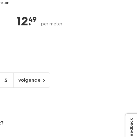
bruin
12
.
49
per meter
volgende
5
volgende
pagina
Feedback
t?