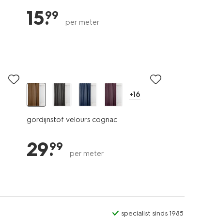
15
.
99
per meter
+16
gordijnstof velours cognac
29
.
99
per meter
specialist sinds 1985