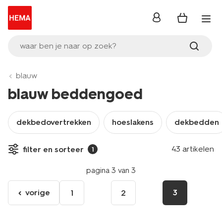
inloggen
waar ben je naar op zoek?
blauw
blauw beddengoed
dekbedovertrekken
hoeslakens
dekbedden
43 artikelen
filter en sorteer
1
pagina 3 van 3
vorige
3
1
2
ga
naar
de