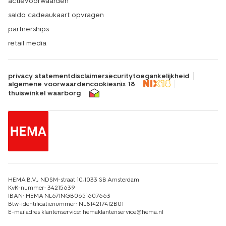
actievoorwaarden
saldo cadeaukaart opvragen
partnerships
retail media
privacy statement
disclaimer
security
toegankelijkheid
algemene voorwaarden
cookies
nix 18
thuiswinkel waarborg
HEMA B.V., NDSM-straat 10,1033 SB Amsterdam
KvK-nummer: 34215639
IBAN: HEMA NL67INGB0651607663
Btw-identificatienummer: NL814217412B01
E-mailadres klantenservice: hemaklantenservice@hema.nl