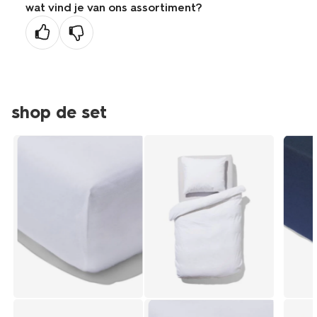
wat vind je van ons assortiment?
vorige
pagina
shop de set