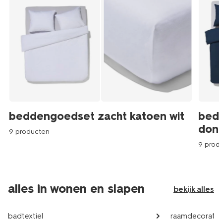
beddengoedset zacht katoen wit
bed
don
9 producten
9 prod
alles in wonen en slapen
bekijk alles
badtextiel
raamdecoratie