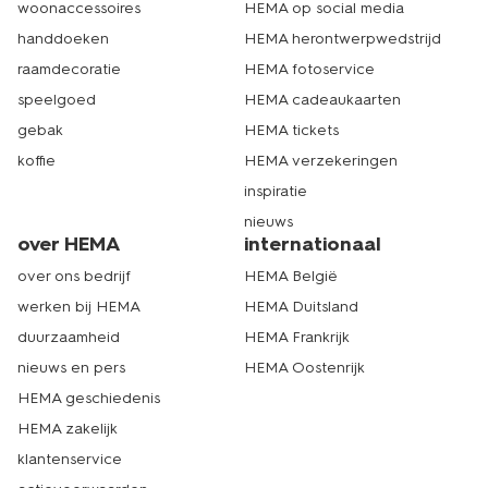
woonaccessoires
HEMA op social media
handdoeken
HEMA herontwerpwedstrijd
raamdecoratie
HEMA fotoservice
speelgoed
HEMA cadeaukaarten
gebak
HEMA tickets
koffie
HEMA verzekeringen
inspiratie
nieuws
over HEMA
internationaal
over ons bedrijf
HEMA België
werken bij HEMA
HEMA Duitsland
duurzaamheid
HEMA Frankrijk
nieuws en pers
HEMA Oostenrijk
HEMA geschiedenis
HEMA zakelijk
klantenservice