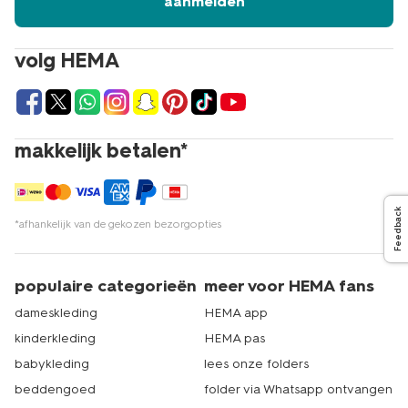
aanmelden
volg HEMA
makkelijk betalen*
Feedback
*afhankelijk van de gekozen bezorgopties
populaire categorieën
meer voor HEMA fans
dameskleding
HEMA app
kinderkleding
HEMA pas
babykleding
lees onze folders
beddengoed
folder via Whatsapp ontvangen