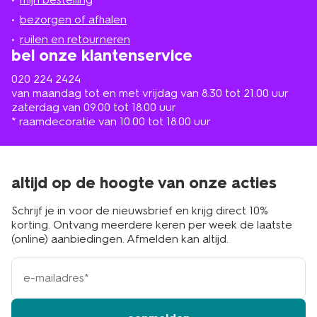
in
de
bezorgen of afhalen
buurt
ruilen en retourneren
bel onze klantenservice
020 224 2424
van maandag tot en met vrijdag van 8.30 tot 21.00 uur
zaterdag van 09.00 tot 18.00 uur
* raamdecoratie van 10.00 tot 18.00 uur
altijd op de hoogte van onze acties
Schrijf je in voor de nieuwsbrief en krijg direct 10%
korting. Ontvang meerdere keren per week de laatste
(online) aanbiedingen. Afmelden kan altijd.
e-
mailadres