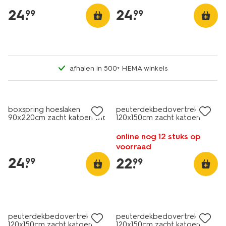
haai
krokodillen
24
.
24
.
99
99
afhalen in 500+ HEMA winkels
boxspring hoeslaken
peuterdekbedovertrek
90x220cm zacht katoen wit
120x150cm zacht katoen
strepen lavendel
online nog 12 stuks op
voorraad
24
.
22
.
99
99
peuterdekbedovertrek
peuterdekbedovertrek
120x150cm zacht katoen
120x150cm zacht katoen