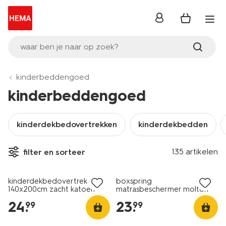
inloggen
waar ben je naar op zoek?
kinderbeddengoed
kinderbeddengoed
kinderdekbedovertrekken
kinderdekbedden
135 artikelen
filter en sorteer
kinderdekbedovertrek
boxspring
140x200cm zacht katoen
matrasbeschermer molton
dino
90x200cm
24
.
23
.
99
99