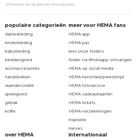
*afhankelijk van de gekozen bezorgopties
populaire categorieën
meer voor HEMA fans
dameskleding
HEMA app
kinderkleding
HEMA pas
babykleding
lees onze folders
beddengoed
folder via Whatsapp ontvangen
woonaccessoires
HEMA op social media
handdoeken
HEMA herontwerpwedstrijd
raamdecoratie
HEMA fotoservice
speelgoed
HEMA cadeaukaarten
gebak
HEMA tickets
koffie
HEMA verzekeringen
inspiratie
nieuws
over HEMA
internationaal