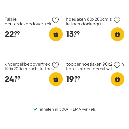
Takkie
hoeslaken 80x200cm zacht
peuterdekbedovertrek
katoen donkergrijs
120x150cm zacht katoen
22
.
13
.
99
99
30% korting
met je HEMA pas
kinderdekbedovertrek
topper hoeslaken 90x200cm
140x200cm zacht katoen
hotel katoen percal wit
planeten
24
.
19
.
99
99
afhalen in 500+ HEMA winkels