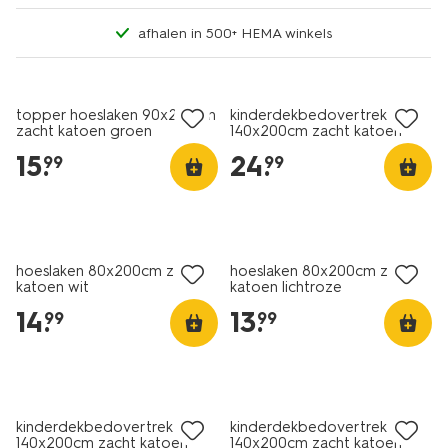
afhalen in 500+ HEMA winkels
topper hoeslaken 90x200cm
kinderdekbedovertrek
zacht katoen groen
140x200cm zacht katoen
monster groen
15
.
24
.
99
99
hoeslaken 80x200cm zacht
hoeslaken 80x200cm zacht
katoen wit
katoen lichtroze
14
.
13
.
99
99
kinderdekbedovertrek
kinderdekbedovertrek
140x200cm zacht katoen
140x200cm zacht katoen