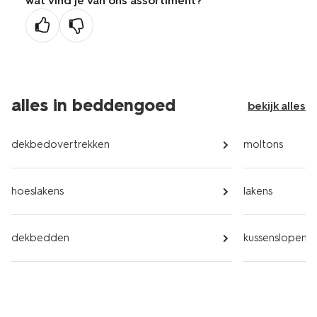
wat vind je van ons assortiment?
vorige
pagina
alles in beddengoed
bekijk alles
dekbedovertrekken
moltons
hoeslakens
lakens
dekbedden
kussenslopen