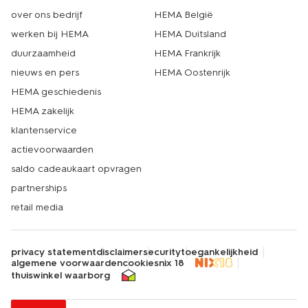
over ons bedrijf
HEMA België
werken bij HEMA
HEMA Duitsland
duurzaamheid
HEMA Frankrijk
nieuws en pers
HEMA Oostenrijk
HEMA geschiedenis
HEMA zakelijk
klantenservice
actievoorwaarden
saldo cadeaukaart opvragen
partnerships
retail media
privacy statement
disclaimer
security
toegankelijkheid
algemene voorwaarden
cookies
nix 18
thuiswinkel waarborg