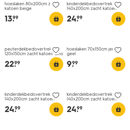
hoeslaken 80x200cm zacht
kinderdekbedovertrek
katoen beige
140x200cm zacht katoen
circus
13
.
24
.
99
99
peuterdekbedovertrek
hoeslaken 70x150cm jersey
120x150cm zacht katoen dino
geel
22
.
9
.
99
99
kinderdekbedovertrek
kinderdekbedovertrek
140x200cm zacht katoen
140x200cm zacht katoen
hartjes
strepen lila
24
.
24
.
99
99