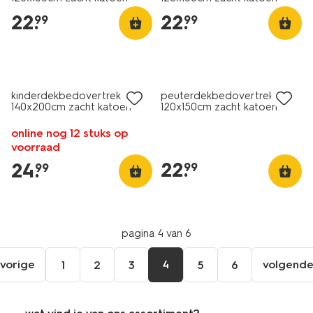
sterren
beer
22
.
22
.
99
99
kinderdekbedovertrek
peuterdekbedovertrek
140x200cm zacht katoen
120x150cm zacht katoen
monster paars
duifjes
online nog 12 stuks op
voorraad
22
.
24
.
99
99
pagina 4 van 6
vorige
4
volgend
1
2
3
5
6
ga
vol
naar
pag
de