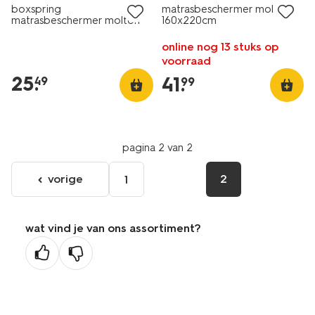
boxspring
matrasbeschermer molton
matrasbeschermer molton
160x220cm
90x220cm
online nog 13 stuks op
voorraad
25
.
41
.
49
99
pagina 2 van 2
vorige
2
1
ga
naar
de
wat vind je van ons assortiment?
vorige
pagina