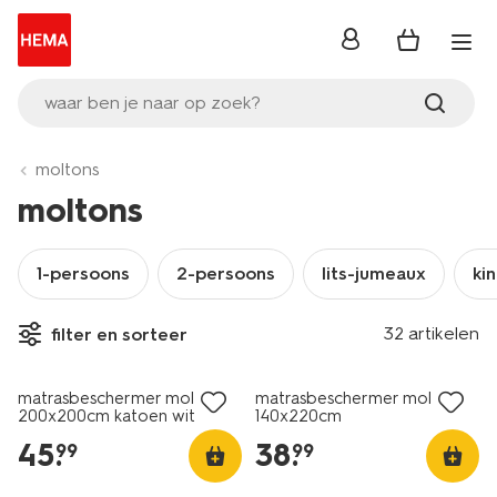
inloggen
waar ben je naar op zoek?
moltons
moltons
1-persoons
2-persoons
lits-jumeaux
ki
32 artikelen
filter en sorteer
matrasbeschermer molton
matrasbeschermer molton
200x200cm katoen wit
140x220cm
45
.
38
.
99
99