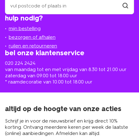
een
winkel
vind
hulp nodig?
winkel
bij
jou
mijn bestelling
in
de
bezorgen of afhalen
buurt
ruilen en retourneren
bel onze klantenservice
020 224 2424
van maandag tot en met vrijdag van 8.30 tot 21.00 uur
zaterdag van 09.00 tot 18.00 uur
* raamdecoratie van 10.00 tot 18.00 uur
altijd op de hoogte van onze acties
Schrijf je in voor de nieuwsbrief en krijg direct 10%
korting. Ontvang meerdere keren per week de laatste
(online) aanbiedingen. Afmelden kan altijd.