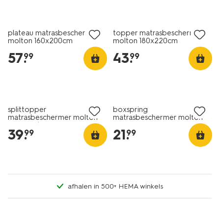
plateau matrasbeschermer
topper matrasbeschermer
molton 160x200cm
molton 180x220cm
waterdicht
57
.
43
.
99
99
splittopper
boxspring
matrasbeschermer molton
matrasbeschermer molton
160x200/210cm
80x200cm
39
.
21
.
99
99
afhalen in 500+ HEMA winkels