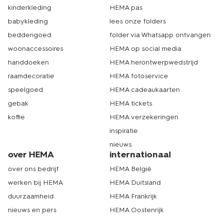
kinderkleding
HEMA pas
babykleding
lees onze folders
beddengoed
folder via Whatsapp ontvangen
woonaccessoires
HEMA op social media
handdoeken
HEMA herontwerpwedstrijd
raamdecoratie
HEMA fotoservice
speelgoed
HEMA cadeaukaarten
gebak
HEMA tickets
koffie
HEMA verzekeringen
inspiratie
nieuws
over HEMA
internationaal
over ons bedrijf
HEMA België
werken bij HEMA
HEMA Duitsland
duurzaamheid
HEMA Frankrijk
nieuws en pers
HEMA Oostenrijk