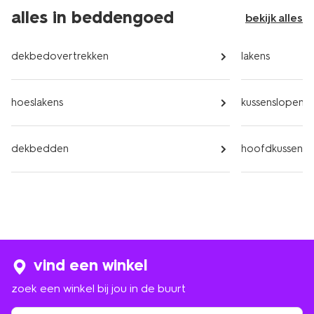
alles in beddengoed
bekijk alles
dekbedovertrekken
lakens
hoeslakens
kussenslopen
dekbedden
hoofdkussens
vind een winkel
zoek een winkel bij jou in de buurt
zoek