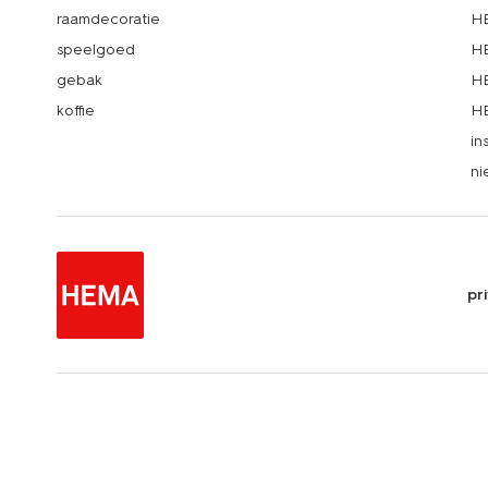
raamdecoratie
HE
speelgoed
HE
gebak
HE
koffie
HE
in
ni
pr