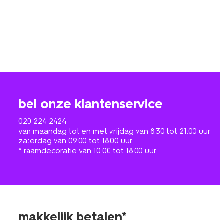
bel onze klantenservice
020 224 2424
van maandag tot en met vrijdag van 8.30 tot 21.00 uur
zaterdag van 09.00 tot 18.00 uur
* raamdecoratie van 10.00 tot 18.00 uur
makkelijk betalen*