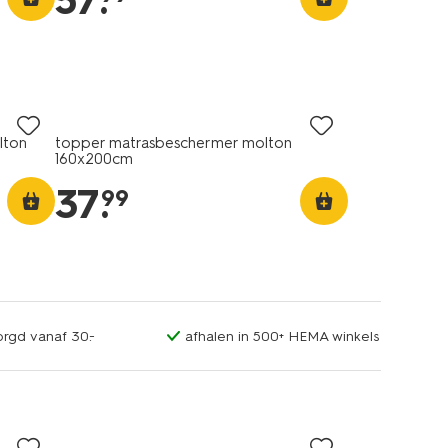
57
.
lton
topper matrasbeschermer molton
160x200cm
37
.
99
orgd vanaf 30.-
afhalen in 500+ HEMA winkels