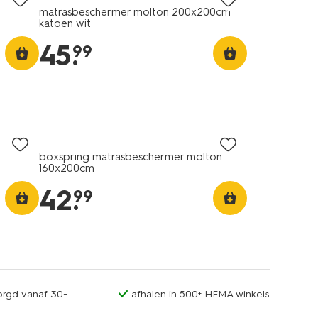
matrasbeschermer molton 200x200cm
katoen wit
45
.
99
n
boxspring matrasbeschermer molton
160x200cm
42
.
99
orgd vanaf 30.-
afhalen in 500+ HEMA winkels