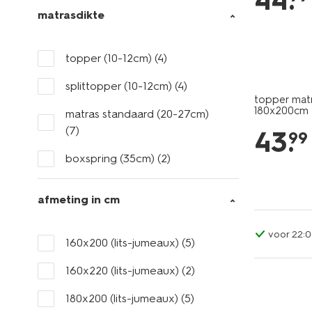
44
.
matrasdikte
topper (10-12cm)
(4)
splittopper (10-12cm)
(4)
topper mat
180x200cm
matras standaard (20-27cm)
(7)
43
.
99
boxspring (35cm)
(2)
afmeting in cm
voor 22:0
160x200 (lits-jumeaux)
(5)
160x220 (lits-jumeaux)
(2)
180x200 (lits-jumeaux)
(5)