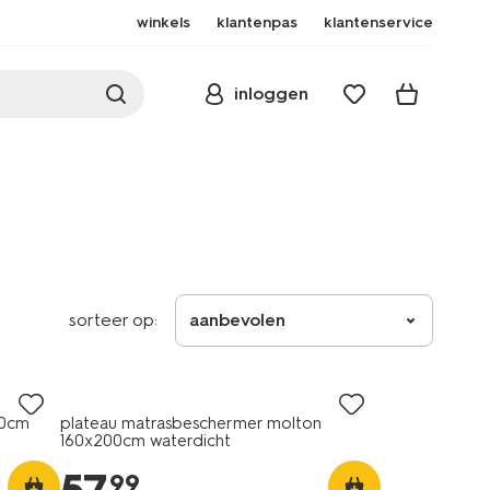
winkels
klantenpas
klantenservice
inloggen
sorteer op:
aanbevolen
00cm
plateau matrasbeschermer molton
160x200cm waterdicht
99