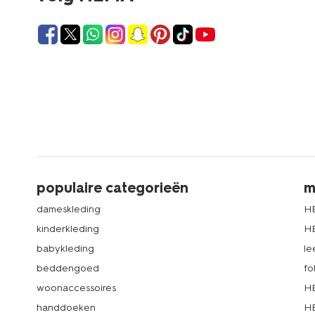
populaire categorieën
m
dameskleding
H
kinderkleding
H
babykleding
le
beddengoed
fo
woonaccessoires
HE
handdoeken
HE