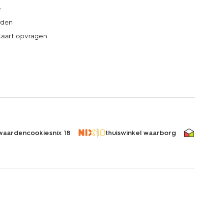
e
rden
kaart opvragen
waarden
cookies
nix 18
thuiswinkel waarborg