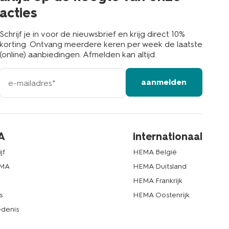
acties
Schrijf je in voor de nieuwsbrief en krijg direct 10%
korting. Ontvang meerdere keren per week de laatste
(online) aanbiedingen. Afmelden kan altijd.
e-
aanmelden
mailadres
A
internationaal
jf
HEMA België
EMA
HEMA Duitsland
d
HEMA Frankrijk
s
HEMA Oostenrijk
denis