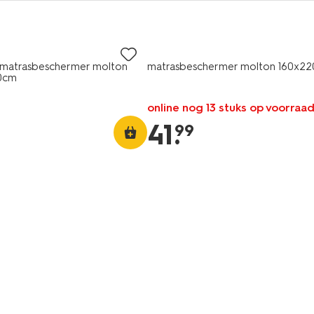
r matrasbeschermer molton
matrasbeschermer molton 160x2
0cm
online nog 13 stuks op voorraa
41
.
99