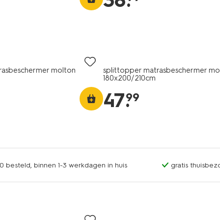
38
.
rasbeschermer molton
splittopper matrasbeschermer mo
180x200/210cm
47
.
99
0 besteld, binnen 1-3 werkdagen in huis
gratis thuisbez