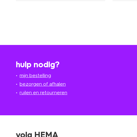
hulp nodig?
mijn bestelling
bezorgen of afhalen
ruilen en retourneren
volg HEMA