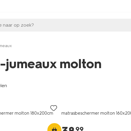
e naar op zoek?
jumeaux
ts-jumeaux molton
elen
hermer molton 180x200cm
matrasbeschermer molton 160x2
99