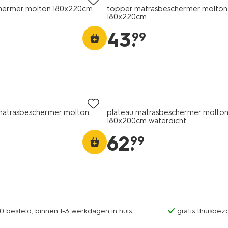
hermer molton 180x220cm
topper matrasbeschermer molton
180x220cm
43
.
99
matrasbeschermer molton
plateau matrasbeschermer molto
180x200cm waterdicht
62
.
99
0 besteld, binnen 1-3 werkdagen in huis
gratis thuisbez