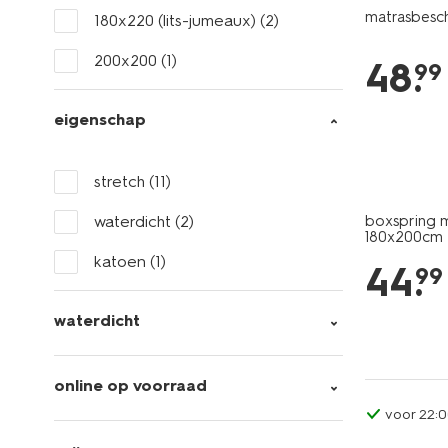
matrasbesc
180x220 (lits-jumeaux)
(2)
200x200
(1)
48
.
99
eigenschap
stretch
(11)
waterdicht
(2)
boxspring 
180x200cm
katoen
(1)
44
.
99
waterdicht
online op voorraad
voor 22:0