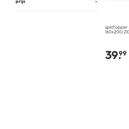
prijs
splittoppe
160x200/21
39
.
99