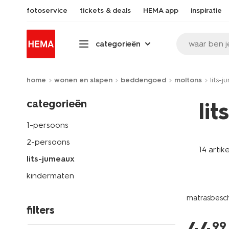
fotoservice
tickets & deals
HEMA app
inspiratie
waar ben j
categorieën
home
wonen en slapen
beddengoed
moltons
lits-
categorieën
li
1-persoons
2-persoons
14 artik
lits-jumeaux
kindermaten
matrasbesc
filters
99