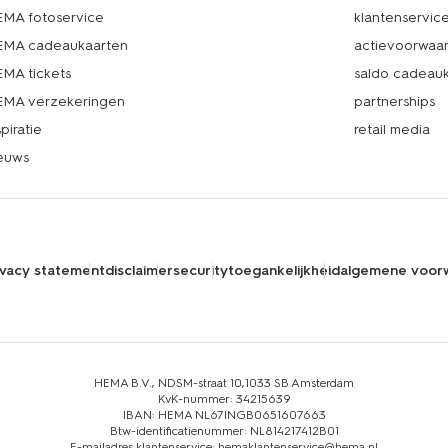
MA fotoservice
klantenservic
MA cadeaukaarten
actievoorwaa
MA tickets
saldo cadeau
MA verzekeringen
partnerships
spiratie
retail media
euws
ivacy statement
disclaimer
security
toegankelijkheid
algemene voor
HEMA B.V., NDSM-straat 10,1033 SB Amsterdam
KvK-nummer: 34215639
IBAN: HEMA NL67INGB0651607663
Btw-identificatienummer: NL814217412B01
E-mailadres klantenservice: hemaklantenservice@hema.nl