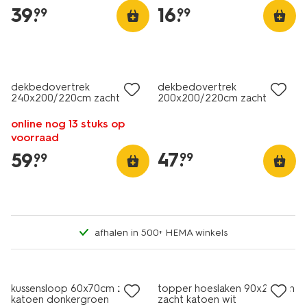
katoen lichtgeel
39
.
16
.
99
99
dekbedovertrek
dekbedovertrek
240x200/220cm zacht
200x200/220cm zacht
katoen schelpen zand
katoen bloemen
online nog 13 stuks op
voorraad
47
.
59
.
99
99
afhalen in 500+ HEMA winkels
kussensloop 60x70cm zacht
topper hoeslaken 90x200cm
katoen donkergroen
zacht katoen wit