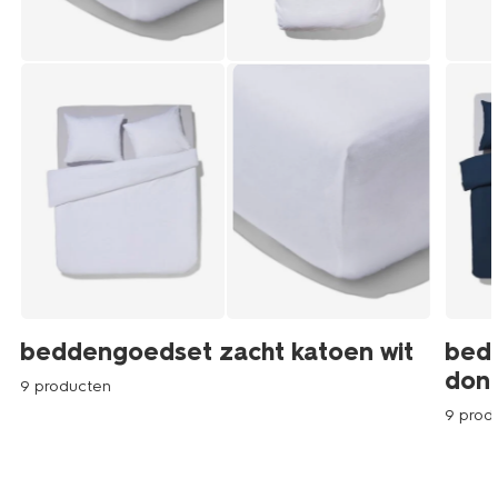
beddengoedset zacht katoen wit
bed
don
9 producten
9 prod