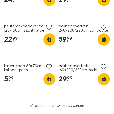
peuterdekbedovertrek
dekbedovertrek
120x150cm zacht katoen
240x200/220cm tompouce
strepen geel
22
.
59
.
99
99
kussensloop 60x70cm zacht
dekbedovertrek
katoen groen
140x200/220cm zacht
katoen bloemen
5
.
29
.
99
99
afhalen in 500+ HEMA winkels