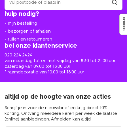
een
winkel
vind
hulp nodig?
winkel
bij
jou
Feedback
mijn bestelling
in
de
bezorgen of afhalen
buurt
ruilen en retourneren
bel onze klantenservice
020 224 2424
van maandag tot en met vrijdag van 8.30 tot 21.00 uur
zaterdag van 09.00 tot 18.00 uur
* raamdecoratie van 10.00 tot 18.00 uur
altijd op de hoogte van onze acties
Schrijf je in voor de nieuwsbrief en krijg direct 10%
korting. Ontvang meerdere keren per week de laatste
(online) aanbiedingen. Afmelden kan altijd.