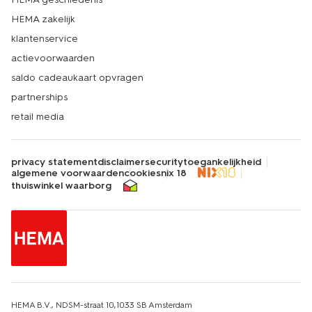
HEMA zakelijk
klantenservice
actievoorwaarden
saldo cadeaukaart opvragen
partnerships
retail media
privacy statement
disclaimer
security
toegankelijkheid
algemene voorwaarden
cookies
nix 18
thuiswinkel waarborg
HEMA B.V., NDSM-straat 10,1033 SB Amsterdam