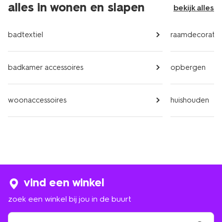
alles in wonen en slapen
bekijk alles
badtextiel
raamdecoratie
badkamer accessoires
opbergen
woonaccessoires
huishouden
vind een winkel
zoek een winkel bij jou in de buurt
zoek