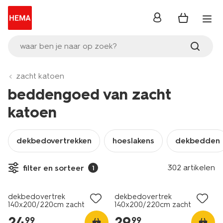
inloggen
waar ben je naar op zoek?
zacht katoen
beddengoed van zacht
katoen
dekbedovertrekken
hoeslakens
dekbedden
302 artikelen
filter en sorteer
1
dekbedovertrek
dekbedovertrek
140x200/220cm zacht
140x200/220cm zacht
katoen felroze
katoen stippen beige
24
.
29
.
99
99