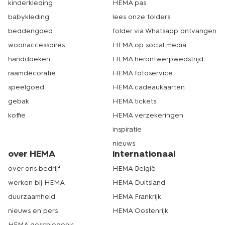
kinderkleding
HEMA pas
babykleding
lees onze folders
beddengoed
folder via Whatsapp ontvangen
woonaccessoires
HEMA op social media
handdoeken
HEMA herontwerpwedstrijd
raamdecoratie
HEMA fotoservice
speelgoed
HEMA cadeaukaarten
gebak
HEMA tickets
koffie
HEMA verzekeringen
inspiratie
nieuws
over HEMA
internationaal
over ons bedrijf
HEMA België
werken bij HEMA
HEMA Duitsland
duurzaamheid
HEMA Frankrijk
nieuws en pers
HEMA Oostenrijk
HEMA geschiedenis