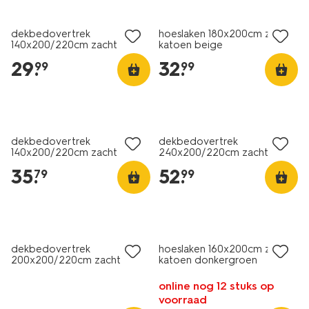
dekbedovertrek
hoeslaken 180x200cm zacht
140x200/220cm zacht
katoen beige
katoen bloemen blauw
29
.
32
.
99
99
dekbedovertrek
dekbedovertrek
140x200/220cm zacht
240x200/220cm zacht
katoen structuur stip
katoen lichtroze
35
.
52
.
79
99
dekbedovertrek
hoeslaken 160x200cm zacht
200x200/220cm zacht
katoen donkergroen
katoen bloemen
online nog 12 stuks op
voorraad