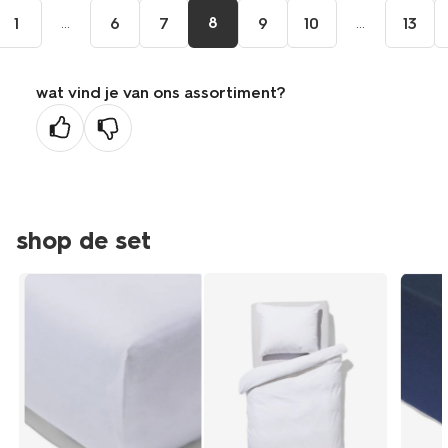
...
8
...
1
6
7
9
10
13
wat vind je van ons assortiment?
shop de set