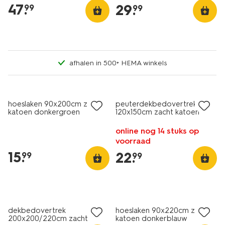
47
.
29
.
99
99
afhalen in 500+ HEMA winkels
hoeslaken 90x200cm zacht
peuterdekbedovertrek
katoen donkergroen
120x150cm zacht katoen
strepen lavendel
online nog 14 stuks op
voorraad
15
.
22
.
99
99
dekbedovertrek
hoeslaken 90x220cm zacht
200x200/220cm zacht
katoen donkerblauw