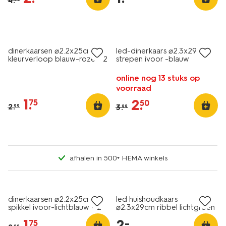
4
.
vegan
sale
sale
dinerkaarsen ⌀2.2x25cm
led-dinerkaars ⌀2.3x29cm
kleurverloop blauw-roze - 2
strepen ivoor -blauw
stuks
online nog 13 stuks op
voorraad
1
.
2
.
75
50
2
.
3
.
99
99
afhalen in 500+ HEMA winkels
vegan
sale
laag geprijsd
dinerkaarsen ⌀2.2x25cm
led huishoudkaars
spikkel ivoor-lichtblauw - 2
⌀2.3x29cm ribbel lichtgroen
stuks
1
.
2
.
–
75