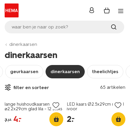
inloggen
waar ben je naar op zoek?
dinerkaarsen
dinerkaarsen
geurkaarsen
dinerkaarsen
theelichtjes
vegan
65 artikelen
filter en sorteer
sale
laag geprijsd
lange huishoudkaarsen
LED kaars Ø2.5x29cm ribbel
⌀2.2x29cm glad lila - 12 stuks
ivoor
4
.
2
.
–
–
7
.
49