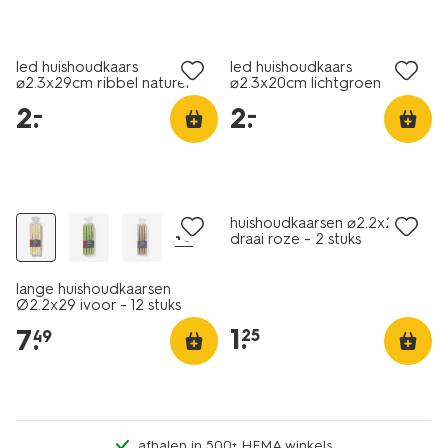
laag geprijsd
laag geprijsd
led huishoudkaars
led huishoudkaars
⌀2.3x29cm ribbel naturel
⌀2.3x20cm lichtgroen
2
.
2
.
–
–
vegan
vegan
laag geprijsd
huishoudkaarsen ⌀2.2x20cm
+6
draai roze - 2 stuks
lange huishoudkaarsen
Ø2.2x29 ivoor - 12 stuks
1
.
7
.
25
49
afhalen in 500+ HEMA winkels