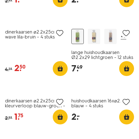
2
.
99
vegan
sale
vegan
dinerkaarsen ⌀2.2x25cm
+6
wave lila-bruin - 4 stuks
lange huishoudkaarsen
Ø2.2x29 lichtgroen - 12 stuks
2
.
7
.
50
49
4
.
29
vegan
vegan
sale
laag geprijsd
dinerkaarsen ⌀2.2x25cm
huishoudkaarsen 16x⌀2.2cm
kleurverloop blauw-groen -
blauw - 4 stuks
2 stuks
1
.
2
.
–
75
2
.
99