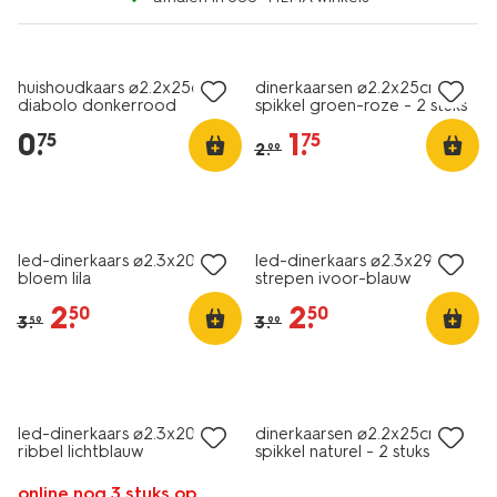
vegan
vegan
laag geprijsd
sale
huishoudkaars ⌀2.2x25cm
dinerkaarsen ⌀2.2x25cm
diabolo donkerrood
spikkel groen-roze - 2 stuks
0
.
1
.
75
75
2
.
99
sale
sale
led-dinerkaars ⌀2.3x20cm
led-dinerkaars ⌀2.3x29cm
bloem lila
strepen ivoor-blauw
2
.
2
.
50
50
3
.
3
.
59
99
vegan
sale
led-dinerkaars ⌀2.3x20cm
dinerkaarsen ⌀2.2x25cm
ribbel lichtblauw
spikkel naturel - 2 stuks
online nog 3 stuks op