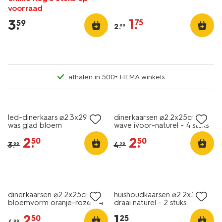
voorraad
1
.
3
.
75
59
2
.
99
afhalen in 500+ HEMA winkels
vegan
sale
sale
led-dinerkaars ⌀2.3x29cm
dinerkaarsen ⌀2.2x25cm
was glad bloem
wave ivoor-naturel - 4 stuks
2
.
2
.
50
50
3
.
4
.
99
29
vegan
vegan
sale
laag geprijsd
dinerkaarsen ⌀2.2x25cm
huishoudkaarsen ⌀2.2x20cm
bloemvorm oranje-roze - 4
draai naturel - 2 stuks
stuks
2
.
1
.
50
25
99