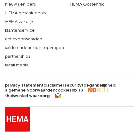
nieuws en pers
HEMA Oostenrijk
HEMA geschiedenis
HEMA zakelijk
klantenservice
actievoorwaarden
saldo cadeaukaart opvragen
partnerships
retail media
privacy statement
disclaimer
security
toegankelijkheid
algemene voorwaarden
cookies
nix 18
thuiswinkel waarborg