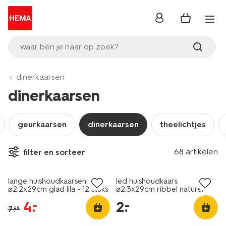
inloggen
waar ben je naar op zoek?
dinerkaarsen
dinerkaarsen
geurkaarsen
dinerkaarsen
theelichtjes
vegan
68 artikelen
filter en sorteer
sale
laag geprijsd
lange huishoudkaarsen
led huishoudkaars
⌀2.2x29cm glad lila - 12 stuks
⌀2.3x29cm ribbel naturel
4
.
2
.
–
–
7
.
49