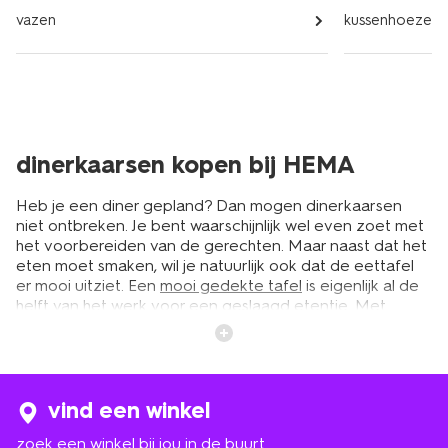
vazen
kussenhoezen e
dinerkaarsen kopen bij HEMA
Heb je een diner gepland? Dan mogen dinerkaarsen
niet ontbreken. Je bent waarschijnlijk wel even zoet met
het voorbereiden van de gerechten. Maar naast dat het
eten moet smaken, wil je natuurlijk ook dat de eettafel
er mooi uitziet. Een
mooi gedekte tafel
is eigenlijk al de
helft van het werk voor een geslaagd etentje. Met
dinerkaarsen creëer je een chique en knusse look aan
tafel. Bij HEMA vind je een ruim assortiment aan
dinerkaarsen in diverse kleuren, afmetingen en
varianten. Voor ieder interieur en iedere gelegenheid
zitten er mooie exemplaren tussen. Maak het helemaal
vind een winkel
af met een bijpassend
tafelkleed
en borden. Zo maak je
zoek een winkel bij jou in de buurt
de ervaring van je gasten compleet.