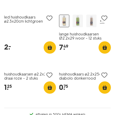
laag geprijsd
vegan
led huishoudkaars
+6
⌀2.3x20cm lichtgroen
lange huishoudkaarsen
Ø2.2x29 ivoor - 12 stuks
2
.
–
7
.
49
vegan
vegan
laag geprijsd
laag geprijsd
huishoudkaarsen ⌀2.2x20cm
huishoudkaars ⌀2.2x25cm
draai roze - 2 stuks
diabolo donkerrood
1
.
0
.
25
75
afhalen in 500+ HEMA winkels