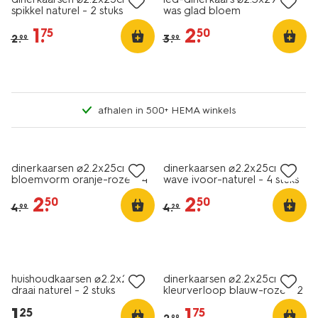
spikkel naturel - 2 stuks
was glad bloem
1
.
2
.
75
50
2
.
3
.
99
99
afhalen in 500+ HEMA winkels
vegan
vegan
sale
sale
dinerkaarsen ⌀2.2x25cm
dinerkaarsen ⌀2.2x25cm
bloemvorm oranje-roze - 4
wave ivoor-naturel - 4 stuks
stuks
2
.
2
.
50
50
4
.
4
.
99
29
vegan
vegan
laag geprijsd
sale
huishoudkaarsen ⌀2.2x20cm
dinerkaarsen ⌀2.2x25cm
draai naturel - 2 stuks
kleurverloop blauw-roze - 2
stuks
1
.
1
.
25
75
99