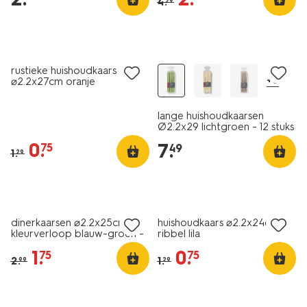
4
.
29
vegan
laag geprijsd
vegan
rustieke huishoudkaars
+6
⌀2.2x27cm oranje
lange huishoudkaarsen
Ø2.2x29 lichtgroen - 12 stuks
0
.
7
.
75
49
1
.
29
vegan
vegan
sale
laag geprijsd
dinerkaarsen ⌀2.2x25cm
huishoudkaars ⌀2.2x24cm
kleurverloop blauw-groen -
ribbel lila
2 stuks
1
.
0
.
75
75
2
.
1
.
99
29