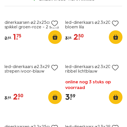
vegan
sale
sale
dinerkaarsen ⌀2.2x25cm
led-dinerkaars ⌀2.3x20cm
spikkel groen-roze - 2 stuks
bloem lila
1
.
2
.
75
50
2
.
3
.
99
59
sale
led-dinerkaars ⌀2.3x29cm
led-dinerkaars ⌀2.3x20cm
strepen ivoor-blauw
ribbel lichtblauw
online nog 3 stuks op
voorraad
2
.
3
.
50
59
3
.
99
vegan
sale
sale
dinerkaarsen ⌀2.2x25cm
led-dinerkaars ⌀2.3x29cm