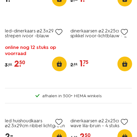
2
.
vegan
sale
sale
led-dinerkaars ⌀2.3x29cm
dinerkaarsen ⌀2.2x25cm
strepen ivoor -blauw
spikkel ivoor-lichtblauw - 2
stuks
online nog 12 stuks op
voorraad
1
.
2
.
75
50
2
.
3
.
99
99
afhalen in 500+ HEMA winkels
vegan
laag geprijsd
sale
led huishoudkaars
dinerkaarsen ⌀2.2x25cm
⌀2.3x29cm ribbel lichtgroen
wave lila-bruin - 4 stuks
2
.
2
.
–
50