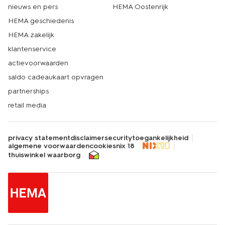
nieuws en pers
HEMA Oostenrijk
HEMA geschiedenis
HEMA zakelijk
klantenservice
actievoorwaarden
saldo cadeaukaart opvragen
partnerships
retail media
privacy statement
disclaimer
security
toegankelijkheid
algemene voorwaarden
cookies
nix 18
thuiswinkel waarborg