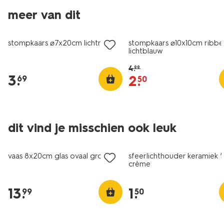
vegan
meer van dit
vegan
sale
stompkaars ⌀7x20cm lichtroze
stompkaars ⌀10x10cm ribbe
lichtblauw
4
.
99
3
.
2
.
69
50
dit vind je misschien ook leuk
laag geprijsd
vaas 8x20cm glas ovaal groen
sfeerlichthouder keramiek t
crème
13
.
1
.
99
50