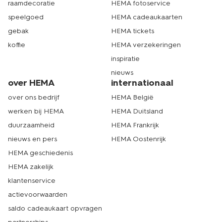
raamdecoratie
HEMA fotoservice
speelgoed
HEMA cadeaukaarten
gebak
HEMA tickets
koffie
HEMA verzekeringen
inspiratie
nieuws
over HEMA
internationaal
over ons bedrijf
HEMA België
werken bij HEMA
HEMA Duitsland
duurzaamheid
HEMA Frankrijk
nieuws en pers
HEMA Oostenrijk
HEMA geschiedenis
HEMA zakelijk
klantenservice
actievoorwaarden
saldo cadeaukaart opvragen