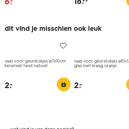
18
.
6
.
–
99
dit vind je misschien ook leuk
laag geprijsd
laag geprijsd
vaas voor geurstokjes ⌀7x10cm
vaas voor geurstokjes ⌀10x
keramiek twist naturel
glas met kraag oranje
2
.
2
.
–
–