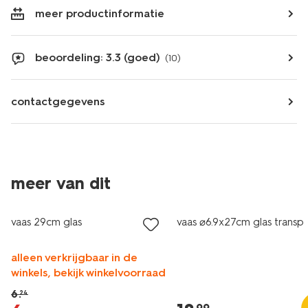
meer productinformatie
beoordeling: 3.3 (goed)
(10)
contactgegevens
meer van dit
sale
vaas 29cm glas
vaas ⌀6.9x27cm glas transp
alleen verkrijgbaar in de
winkels, bekijk winkelvoorraad
6
.
24