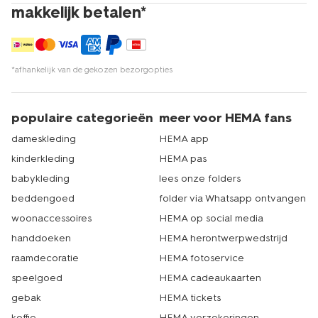
makkelijk betalen*
*afhankelijk van de gekozen bezorgopties
populaire categorieën
meer voor HEMA fans
dameskleding
HEMA app
kinderkleding
HEMA pas
babykleding
lees onze folders
beddengoed
folder via Whatsapp ontvangen
woonaccessoires
HEMA op social media
handdoeken
HEMA herontwerpwedstrijd
raamdecoratie
HEMA fotoservice
speelgoed
HEMA cadeaukaarten
gebak
HEMA tickets
koffie
HEMA verzekeringen