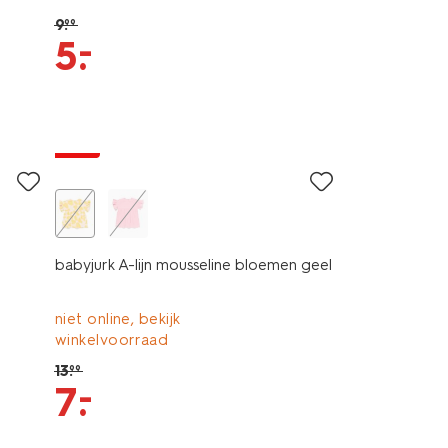
9
.
99
–
5
.
sale
babyjurk A-lijn mousseline bloemen geel
niet online, bekijk
winkelvoorraad
13
.
99
–
7
.