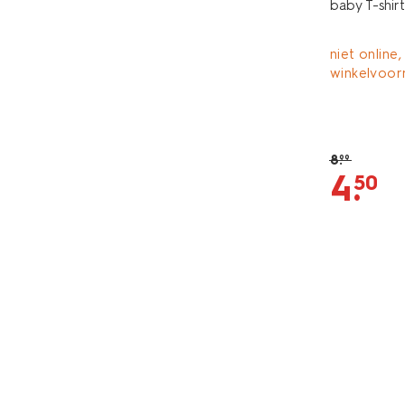
baby T-shirt
niet online,
winkelvoor
8
.
99
4
.
50