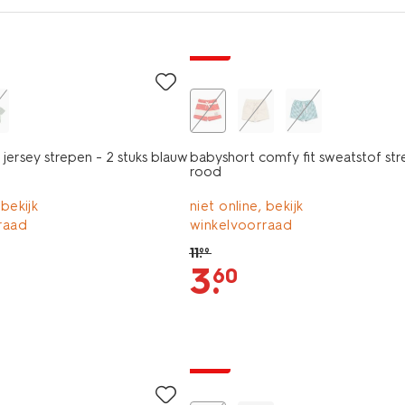
sale
 jersey strepen - 2 stuks blauw
babyshort comfy fit sweatstof st
rood
 bekijk
niet online, bekijk
raad
winkelvoorraad
11
.
99
3
.
60
sale