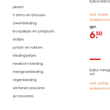
babyrokbroe
jassen
niet online,
t-shirts en blouses
winkelvoor
zwemkleding
12
.
99
boxpakjes en jumpsuits
6
.
50
slofjes
jurken en rokken
kledingsetjes
sale
newborn kleding
baby meegr
meegroeikleding
wit
regenkleding
niet online,
winteraccessoires
winkelvoor
accessoires