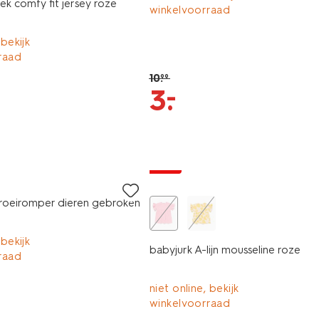
k comfy fit jersey roze
winkelvoorraad
 bekijk
raad
10
.
99
–
3
.
sale
oeiromper dieren gebroken
 bekijk
babyjurk A-lijn mousseline roze
raad
niet online, bekijk
winkelvoorraad