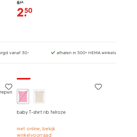
5
.
49
2
.
50
orgd vanaf 30.-
afhalen in 500+ HEMA winkels
sale
trepen
baby T-shirt rib felroze
niet online, bekijk
winkelvoorraad