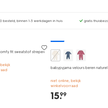
0 besteld, binnen 1-3 werkdagen in huis
gratis thuisbez
nieuw
omfy fit sweatstof strepen
 bekijk
babypyjama velours beren naturel
raad
niet online, bekijk
winkelvoorraad
15
.
99