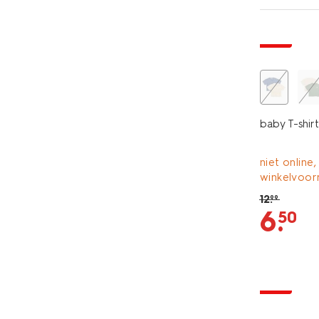
sale
baby T-shirt
niet online,
winkelvoor
12
.
99
6
.
50
sale