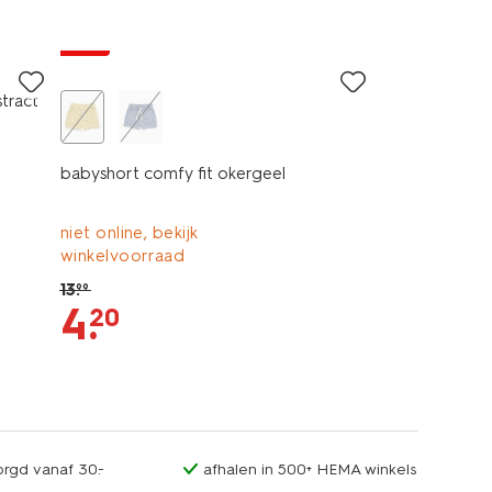
sale
tract
babyshort comfy fit okergeel
niet online, bekijk
winkelvoorraad
13
.
99
4
.
20
orgd vanaf 30.-
afhalen in 500+ HEMA winkels