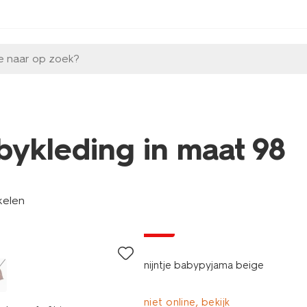
e naar op zoek?
bykleding in maat 98
kelen
sale
nijntje babypyjama beige
niet online, bekijk