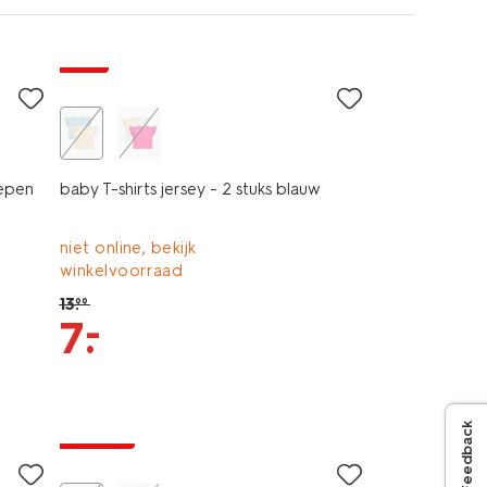
sale
repen
baby T-shirts jersey - 2 stuks blauw
niet online, bekijk
winkelvoorraad
13
.
99
–
7
.
Feedback
korting