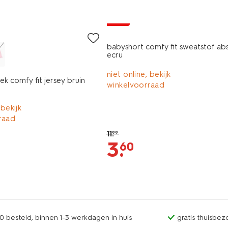
sale
babyshort comfy fit sweatstof abs
ecru
niet online, bekijk
k comfy fit jersey bruin
winkelvoorraad
 bekijk
raad
11
.
99
3
.
60
0 besteld, binnen 1-3 werkdagen in huis
gratis thuisbez