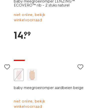
baby meegroeiromper LENZING™
ECOVERO™ rib - 2 stuks naturel
niet online, bekijk
winkelvoorraad
14
.
99
sale
baby meegroeiromper aardbeien beige
niet online, bekijk
winkelvoorraad