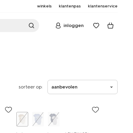
winkels
klantenpas
klantenservice
inloggen
sorteer op:
aanbevolen
2 stuks