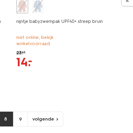
n
nijntje babyzwempak UPF40+ streep bruin
niet online, bekijk
winkelvoorraad
23
.
49
–
14
.
8
volgende
9
volgende
pagina