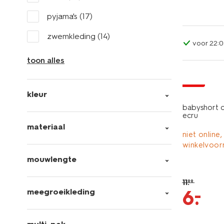
pyjama's
(17)
zwemkleding
(14)
voor 22:0
toon alles
sale
kleur
babyshort c
ecru
materiaal
niet online,
winkelvoor
mouwlengte
11
.
99
–
6
.
meegroeikleding