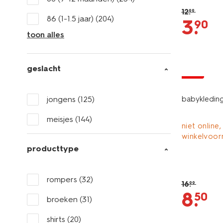
12
.
99
86 (1-1.5 jaar)
(204)
3
.
90
toon alles
geslacht
sale
jongens
(125)
babykleding
meisjes
(144)
niet online,
winkelvoor
producttype
rompers
(32)
16
.
99
8
.
50
broeken
(31)
shirts
(20)