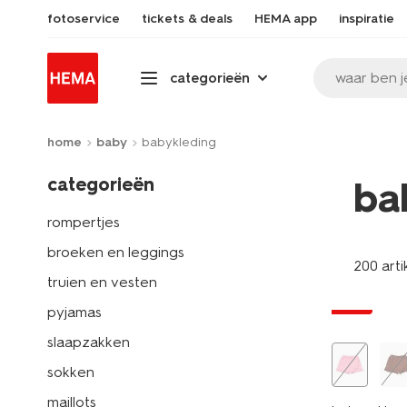
fotoservice
tickets & deals
HEMA app
inspiratie
waar ben j
categorieën
home
baby
babykleding
categorieën
ba
rompertjes
broeken en leggings
200 arti
truien en vesten
sale
pyjamas
slaapzakken
sokken
maillots