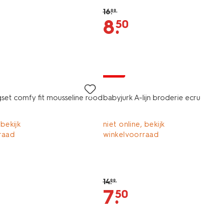
16
.
99
8
.
50
sale
set comfy fit mousseline rood
babyjurk A-lijn broderie ecru
 bekijk
niet online, bekijk
raad
winkelvoorraad
14
.
99
7
.
50