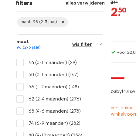
filters
3
.
alles verwijderen
84
2
.
50
maat:
98 (2-3 jaar)
maat
wis filter
98 (2-3 jaar)
voor 22:0
44 (0-1 maanden)
(29)
50 (0-1 maanden)
(147)
sale
56 (1-2 maanden)
(148)
babytrui sw
62 (2-4 maanden)
(276)
niet online,
68 (4-6 maanden)
(278)
winkelvoor
74 (6-9 maanden)
(282)
80 (9-12 maanden)
(254)