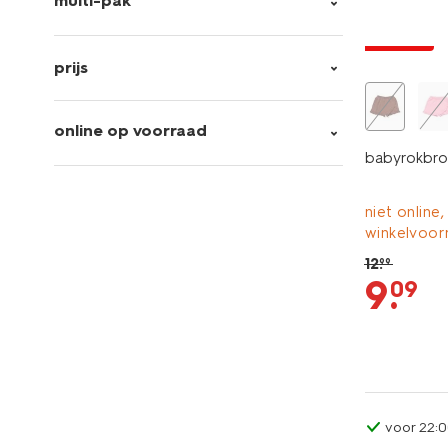
multi-pak
korting
prijs
online op voorraad
babyrokbroe
niet online,
winkelvoor
12
.
99
9
.
09
voor 22:0