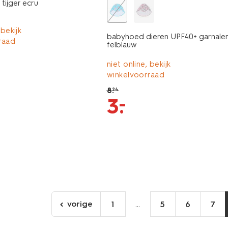
 tijger ecru
 bekijk
babyhoed dieren UPF40+ garnale
raad
felblauw
niet online, bekijk
winkelvoorraad
8
.
24
–
3
.
vorige
...
1
5
6
7
ga
naar