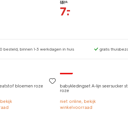
13
.
99
–
7
.
0 besteld, binnen 1-3 werkdagen in huis
gratis thuisbez
sale
eatstof bloemen roze
babykledingset A-lijn seersucker s
roze
 bekijk
niet online, bekijk
raad
winkelvoorraad