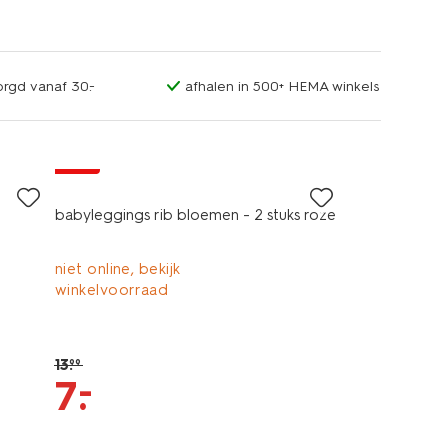
orgd vanaf 30.-
afhalen in 500+ HEMA winkels
sale
babyleggings rib bloemen - 2 stuks roze
niet online, bekijk
winkelvoorraad
13
.
99
–
7
.