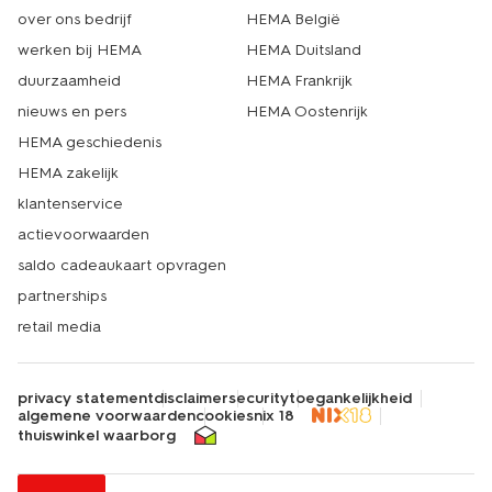
over ons bedrijf
HEMA België
werken bij HEMA
HEMA Duitsland
duurzaamheid
HEMA Frankrijk
nieuws en pers
HEMA Oostenrijk
HEMA geschiedenis
HEMA zakelijk
klantenservice
actievoorwaarden
saldo cadeaukaart opvragen
partnerships
retail media
privacy statement
disclaimer
security
toegankelijkheid
algemene voorwaarden
cookies
nix 18
thuiswinkel waarborg