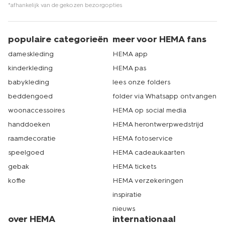
*afhankelijk van de gekozen bezorgopties
populaire categorieën
meer voor HEMA fans
dameskleding
HEMA app
kinderkleding
HEMA pas
babykleding
lees onze folders
beddengoed
folder via Whatsapp ontvangen
woonaccessoires
HEMA op social media
handdoeken
HEMA herontwerpwedstrijd
raamdecoratie
HEMA fotoservice
speelgoed
HEMA cadeaukaarten
gebak
HEMA tickets
koffie
HEMA verzekeringen
inspiratie
nieuws
over HEMA
internationaal