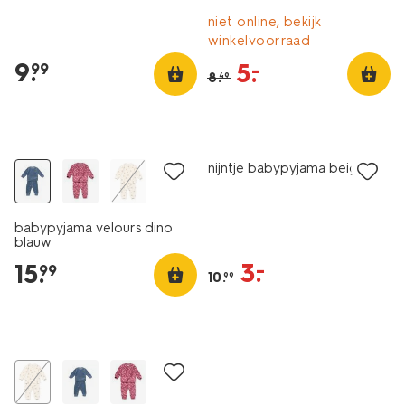
niet online, bekijk
winkelvoorraad
9
.
5
.
–
99
8
.
49
nieuw
sale
nijntje babypyjama beige
babypyjama velours dino
blauw
3
.
–
15
.
99
10
.
99
nieuw