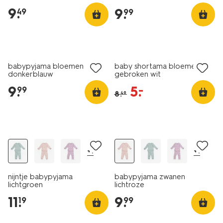
9
.
9
.
49
99
nieuw
sale
babypyjama bloemen
baby shortama bloemen
donkerblauw
gebroken wit
9
.
5
.
–
99
8
.
49
nieuw
nieuw
+1
+1
nijntje babypyjama
babypyjama zwanen
lichtgroen
lichtroze
11
.
9
.
19
99