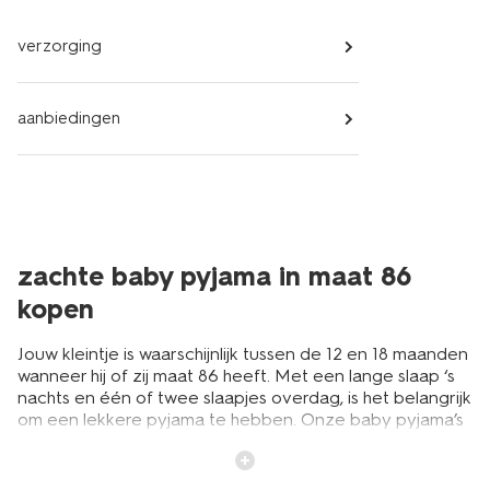
verzorging
aanbiedingen
zachte baby pyjama in maat 86
kopen
Jouw kleintje is waarschijnlijk tussen de 12 en 18 maanden
wanneer hij of zij maat 86 heeft. Met een lange slaap ‘s
nachts en één of twee slaapjes overdag, is het belangrijk
om een lekkere pyjama te hebben. Onze baby pyjama’s
zijn zacht en dragen bij aan een goede nachtrust.
Combineer de pyjama in maat 86 met zacht
baby
beddengoed
. Dan weet je zeker dat je baby lekker