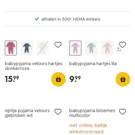
afhalen in 500+ HEMA winkels
nieuw
nieuw
+1
babypyjama velours hartjes
babypyjama hartjes lila
donkerroze
15
.
9
.
99
99
sale
nijntje pyjama velours
babypyjama bloemen
gebroken wit
multicolor
niet online, bekijk
winkelvoorraad