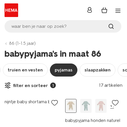
inloggen
waar ben je naar op zoek?
86 (1-1.5 jaar)
babypyjama's in maat 86
truien en vesten
pyjamas
slaapzakken
s
17 artikelen
filter en sorteer
1
nieuw
nijntje baby shortama beige
+1
babypyjama honden naturel