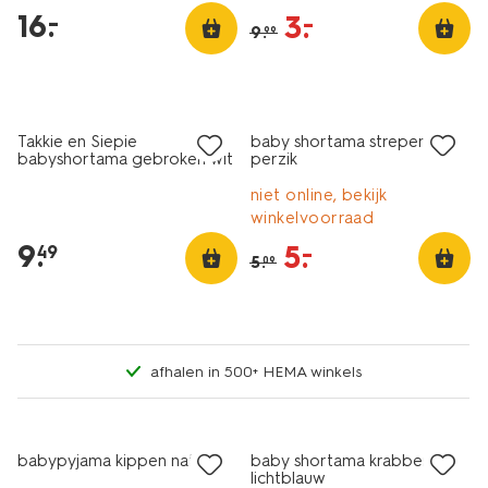
16
.
–
3
.
–
9
.
99
sale
Takkie en Siepie
baby shortama strepen
babyshortama gebroken wit
perzik
niet online, bekijk
winkelvoorraad
9
.
5
.
–
49
5
.
09
afhalen in 500+ HEMA winkels
nieuw
sale
babypyjama kippen naturel
baby shortama krabben
lichtblauw