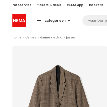
fotoservice
tickets & deals
HEMA app
inspiratie
waar ben j
categorieën
home
dames
dameskleding
jassen