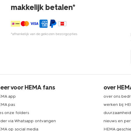
makkelijk betalen*
*afhankelijk van de gekozen bezorgopties
eer voor HEMA fans
over HEM
EMA app
over ons bedri
EMA pas
werken bij H
es onze folders
duurzaamhei
lder via Whatsapp ontvangen
nieuws en per
MA op social media
HEMA geschie