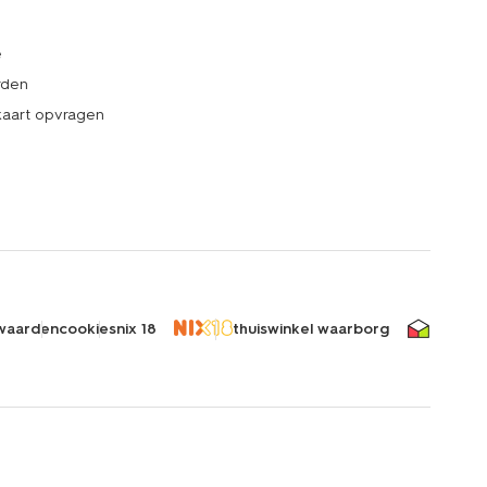
e
rden
kaart opvragen
waarden
cookies
nix 18
thuiswinkel waarborg