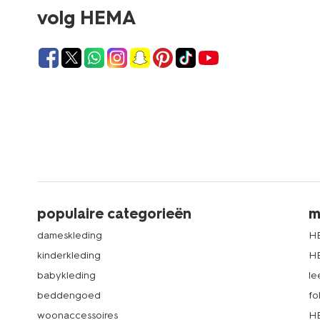
volg HEMA
populaire categorieën
m
dameskleding
H
kinderkleding
H
babykleding
le
beddengoed
fo
woonaccessoires
HE