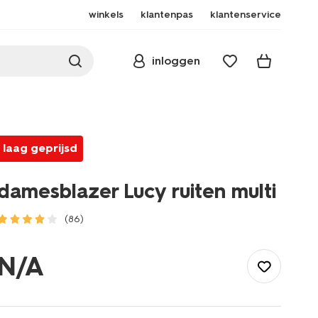
winkels
klantenpas
klantenservice
inloggen
laag geprijsd
damesblazer Lucy ruiten multi
(86)
/dames/dameskleding/jassen-
colberts/damesblazer-
N/A
lucy-
ruiten-
multi-
36204470MULTI.html