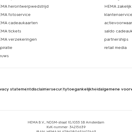
MA herontwerpwedstrijd
HEMA zakelijk
MA fotoservice
klantenservic
MA cadeaukaarten
actievoorwaa
MA tickets
saldo cadeau
MA verzekeringen
partnerships
spiratie
retail media
euws
ivacy statement
disclaimer
security
toegankelijkheid
algemene voor
HEMA B.V., NDSM-straat 10,1033 SB Amsterdam
KvK-nummer: 34215639
IBAN: HEMA NL67INGB0651607663