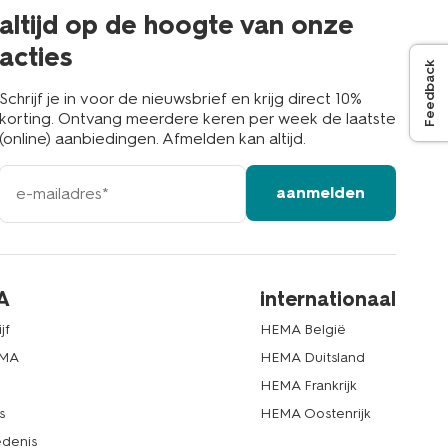
buurt
altijd op de hoogte van onze
acties
Feedback
Schrijf je in voor de nieuwsbrief en krijg direct 10%
korting. Ontvang meerdere keren per week de laatste
(online) aanbiedingen. Afmelden kan altijd.
e-
aanmelden
mailadres
A
internationaal
jf
HEMA België
EMA
HEMA Duitsland
d
HEMA Frankrijk
s
HEMA Oostenrijk
denis