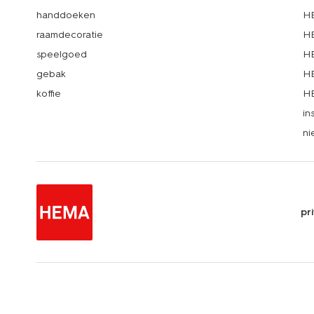
handdoeken
HE
raamdecoratie
HE
speelgoed
HE
gebak
HE
koffie
HE
in
ni
pr