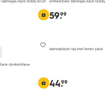
 damesjas Race teddy bruin
omkeerbare damesjas Race teddy
59
.
99
damesblazer Isla met linnen zand
Sarie donkerblauw
44
.
99