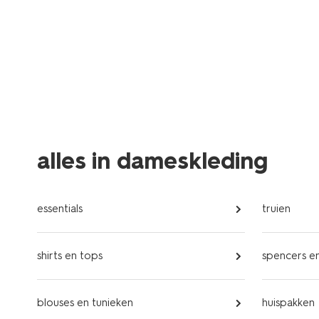
alles in dameskleding
essentials
truien
shirts en tops
spencers en
blouses en tunieken
huispakken