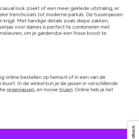
casual look zoekt of een meer geklede uitstraling, er
lassieke trenchcoats tot moderne parka's. De tussenjassen
krijgt. Met handige details zoals diepe zakken,
senjas voor dames is perfect te combineren met
oenskleuren, om je garderobe een frisse boost te
 online bestellen op hema.nl of in een van de
uurt. In de winkel kun je de jassen in verschillende
che
regenjassen
, en mooie
truien
. Online heb je het
Feedback