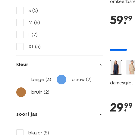
omkeerbare
S
(5)
59
.
99
M
(6)
L
(7)
XL
(5)
nieuw
kleur
beige
(3)
blauw
(2)
damesgilet 
bruin
(2)
29
.
99
soort jas
blazer
(5)
sale