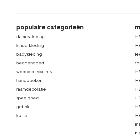
populaire categorieën
m
dameskleding
H
kinderkleding
H
babykleding
le
beddengoed
fo
woonaccessoires
HE
handdoeken
HE
raamdecoratie
HE
speelgoed
HE
gebak
HE
koffie
HE
in
ni