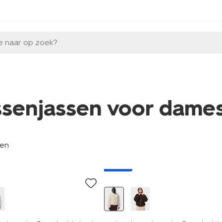
e naar op zoek?
ssenjassen voor dame
len
nieuw