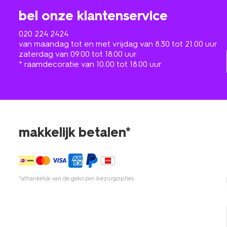
bel onze klantenservice
020 224 2424
van maandag tot en met vrijdag van 8.30 tot 21.00 uur
zaterdag van 09.00 tot 18.00 uur
* raamdecoratie van 10.00 tot 18.00 uur
makkelijk betalen*
*afhankelijk van de gekozen bezorgopties