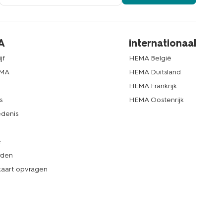
A
internationaal
jf
HEMA België
EMA
HEMA Duitsland
d
HEMA Frankrijk
s
HEMA Oostenrijk
denis
e
rden
kaart opvragen