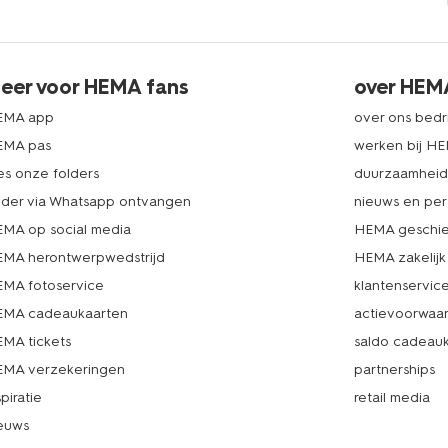
eer voor HEMA fans
over HEM
EMA app
over ons bedri
EMA pas
werken bij H
es onze folders
duurzaamhei
lder via Whatsapp ontvangen
nieuws en per
MA op social media
HEMA geschie
MA herontwerpwedstrijd
HEMA zakelijk
MA fotoservice
klantenservic
MA cadeaukaarten
actievoorwaa
MA tickets
saldo cadeau
MA verzekeringen
partnerships
spiratie
retail media
euws