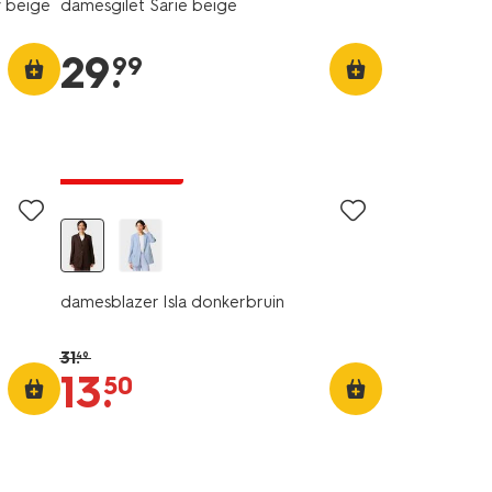
 beige
damesgilet Sarie beige
29
.
99
laag geprijsd
damesblazer Isla donkerbruin
31
.
49
13
.
50