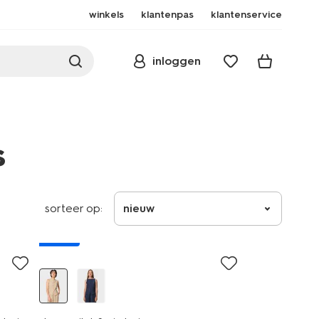
winkels
klantenpas
klantenservice
inloggen
s
sorteer op:
nieuw
nieuw