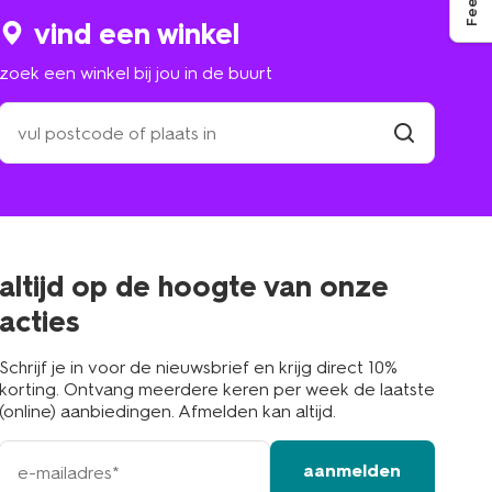
vind een winkel
zoek een winkel bij jou in de buurt
zoek
een
winkel
vind
winkel
bij
jou
in
de
buurt
altijd op de hoogte van onze
acties
Schrijf je in voor de nieuwsbrief en krijg direct 10%
korting. Ontvang meerdere keren per week de laatste
(online) aanbiedingen. Afmelden kan altijd.
e-
aanmelden
mailadres