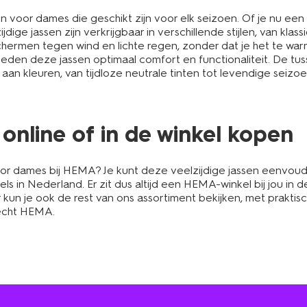
n voor dames die geschikt zijn voor elk seizoen. Of je nu een 
zijdige jassen zijn verkrijgbaar in verschillende stijlen, van k
ermen tegen wind en lichte regen, zonder dat je het te warm 
en deze jassen optimaal comfort en functionaliteit. De tus
a aan kleuren, van tijdloze neutrale tinten tot levendige seiz
online of in de winkel kopen
r dames bij HEMA? Je kunt deze veelzijdige jassen eenvoudig
 Nederland. Er zit dus altijd een HEMA-winkel bij jou in de b
kun je ook de rest van ons assortiment bekijken, met praktis
 echt HEMA.