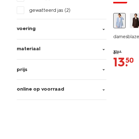
gewatteerd jas
(2)
voering
damesblazer
materiaal
31
.
49
13
.
50
prijs
online op voorraad