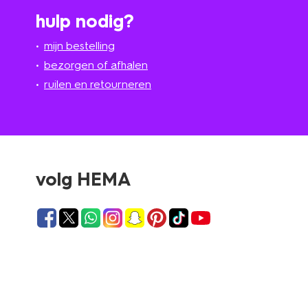
hulp nodig?
mijn bestelling
bezorgen of afhalen
ruilen en retourneren
volg HEMA