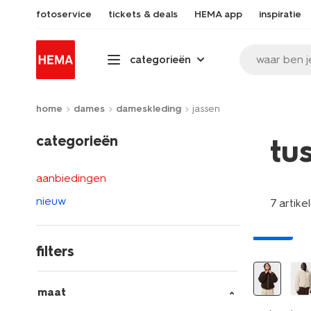
fotoservice
tickets & deals
HEMA app
inspiratie
waar ben j
categorieën
home
dames
dameskleding
jassen
categorieën
tu
aanbiedingen
nieuw
7 artike
nieuw
filters
maat