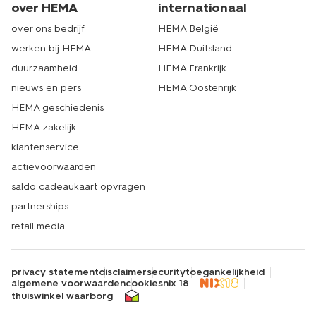
over HEMA
internationaal
over ons bedrijf
HEMA België
werken bij HEMA
HEMA Duitsland
duurzaamheid
HEMA Frankrijk
nieuws en pers
HEMA Oostenrijk
HEMA geschiedenis
HEMA zakelijk
klantenservice
actievoorwaarden
saldo cadeaukaart opvragen
partnerships
retail media
privacy statement
disclaimer
security
toegankelijkheid
algemene voorwaarden
cookies
nix 18
thuiswinkel waarborg