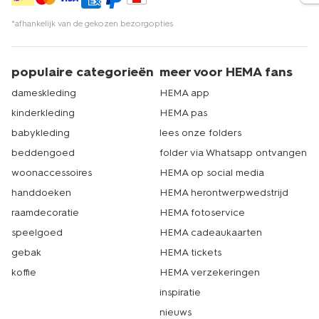
*afhankelijk van de gekozen bezorgopties
populaire categorieën
meer voor HEMA fans
dameskleding
HEMA app
kinderkleding
HEMA pas
babykleding
lees onze folders
beddengoed
folder via Whatsapp ontvangen
woonaccessoires
HEMA op social media
handdoeken
HEMA herontwerpwedstrijd
raamdecoratie
HEMA fotoservice
speelgoed
HEMA cadeaukaarten
gebak
HEMA tickets
koffie
HEMA verzekeringen
inspiratie
nieuws