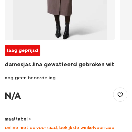
laag geprijsd
damesjas Jina gewatteerd gebroken wit
nog geen beoordeling
/dames/dameskleding/jassen-
colberts/damesjas-
N/A
jina-
gewatteerd-
gebroken-
wit-
maattabel
36207420OFFWHITE.html
online niet op voorraad, bekijk de winkelvoorraad