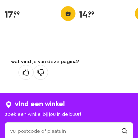
17
.
14
.
99
99
wat vind je van deze pagina?
vind een winkel
zoek een winkel bij jou in de buurt
zoek
een
winkel
vind