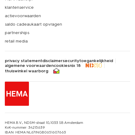
klantenservice
actievoorwaarden
saldo cadeaukaart opvragen
partnerships
retail media
privacy statement
disclaimer
security
toegankelijkheid
algemene voorwaarden
cookies
nix 18
thuiswinkel waarborg
HEMA B.V., NDSM-straat 10,1033 SB Amsterdam
KvK-nummer: 34215639
IBAN: HEMA NL67INGB0651607663