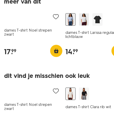
meer van dit
essential
dames T-shirt Noel strepen
dames T-shirt Larissa regular
zwart
lichtblauw
17
.
14
.
99
99
dit vind je misschien ook leuk
essential
dames T-shirt Noel strepen
dames T-shirt Clara rib wit
zwart