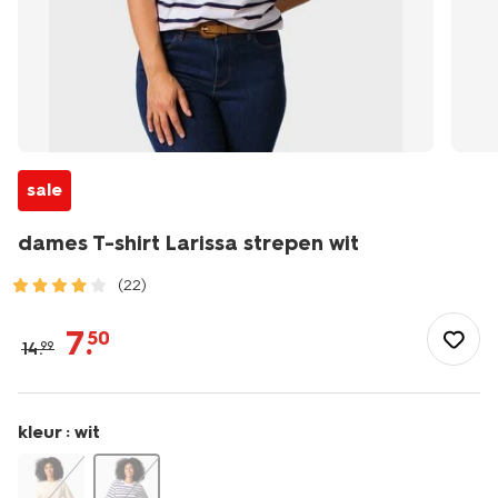
sale
dames T-shirt Larissa strepen wit
(22)
/dames/dameskleding/shirts-
tops/dames-
7
.
50
14
.
99
t-
shirt-
larissa-
strepen-
kleur :
wit
wit-
36210330WHITE.html