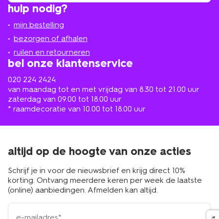
hulp nodig?
winkel
bij
jou
mijn bestelling
in
de
bezorgen of afhalen
buurt
ruilen en retourneren
bel onze klantenservice
020 224 2424
van maandag tot en met vrijdag van 8.30 tot 21.00 uur
zaterdag van 09.00 tot 18.00 uur
* raamdecoratie van 10.00 tot 18.00 uur
altijd op de hoogte van onze acties
Schrijf je in voor de nieuwsbrief en krijg direct 10%
korting. Ontvang meerdere keren per week de laatste
(online) aanbiedingen. Afmelden kan altijd.
e-
mailadres