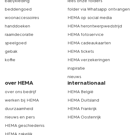
babykleding
lees onze folders
beddengoed
folder via Whatsapp ontvangen
woonaccessoires
HEMA op social media
handdoeken
HEMA herontwerpwedstrijd
raamdecoratie
HEMA fotoservice
speelgoed
HEMA cadeaukaarten
gebak
HEMA tickets
koffie
HEMA verzekeringen
inspiratie
nieuws
over HEMA
internationaal
over ons bedrijf
HEMA België
werken bij HEMA
HEMA Duitsland
duurzaamheid
HEMA Frankrijk
nieuws en pers
HEMA Oostenrijk
HEMA geschiedenis
HEMA zakelijk