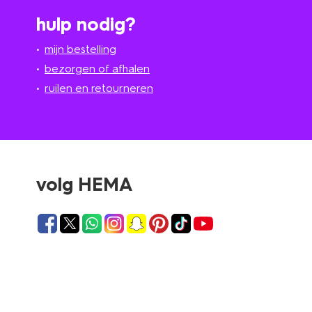
hulp nodig?
mijn bestelling
bezorgen of afhalen
ruilen en retourneren
volg HEMA