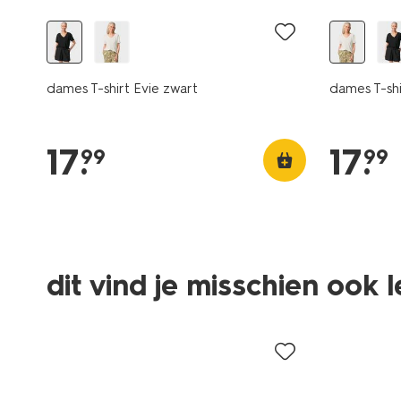
dames T-shirt Evie zwart
dames T-shi
17
.
17
.
99
99
dit vind je misschien ook 
sale