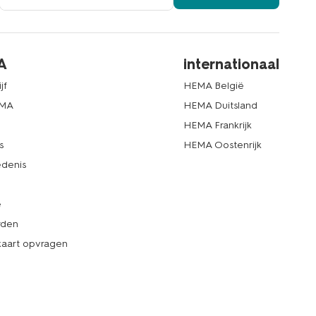
A
internationaal
jf
HEMA België
EMA
HEMA Duitsland
d
HEMA Frankrijk
s
HEMA Oostenrijk
denis
e
rden
kaart opvragen