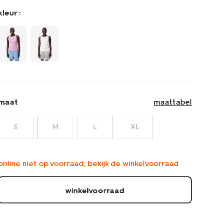
36252050TAUPE.html
kleur :
maat
maattabel
S
M
L
XL
online niet op voorraad, bekijk de winkelvoorraad
winkelvoorraad