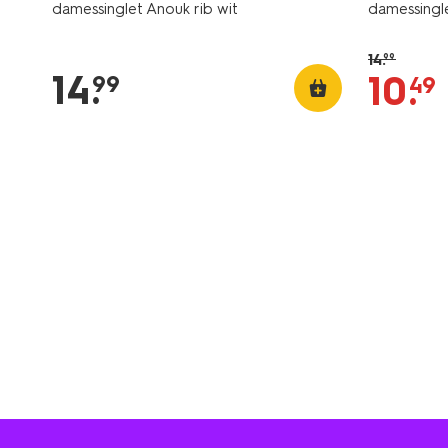
damessinglet Anouk rib wit
damessingle
14
.
99
14
.
10
.
99
49