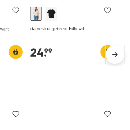
damestrui gebreid Fally wit
zwart
24
.
99
korting