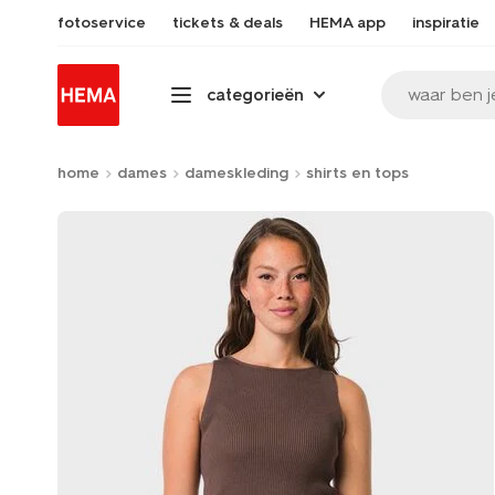
fotoservice
tickets & deals
HEMA app
inspiratie
waar ben j
categorieën
home
dames
dameskleding
shirts en tops