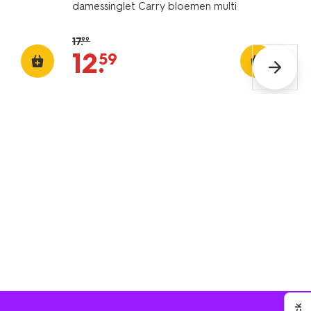
damessinglet Carry bloemen multi
17
.
99
12
.
59