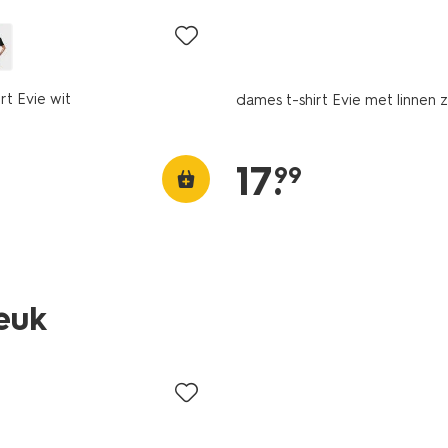
rt Evie wit
dames t-shirt Evie met linnen 
17
.
99
leuk
sale