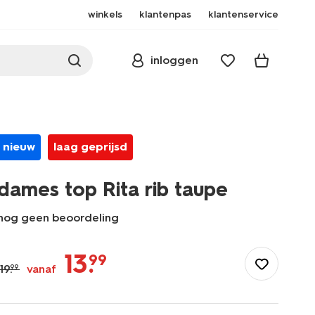
winkels
klantenpas
klantenservice
inloggen
nieuw
laag geprijsd
dames top Rita rib taupe
nog geen beoordeling
/dames/dameskleding/shirts-
tops/dames-
13
.
99
top-
19
.
vanaf
99
rita-
rib-
taupe-