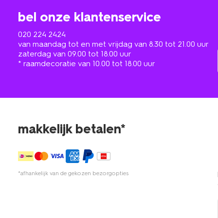
bel onze klantenservice
020 224 2424
van maandag tot en met vrijdag van 8.30 tot 21.00 uur
zaterdag van 09.00 tot 18.00 uur
* raamdecoratie van 10.00 tot 18.00 uur
makkelijk betalen*
*afhankelijk van de gekozen bezorgopties