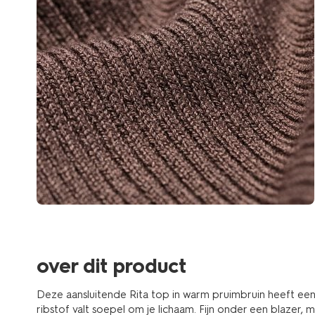
over dit product
Deze aansluitende Rita top in warm pruimbruin heeft ee
ribstof valt soepel om je lichaam. Fijn onder een blazer, 