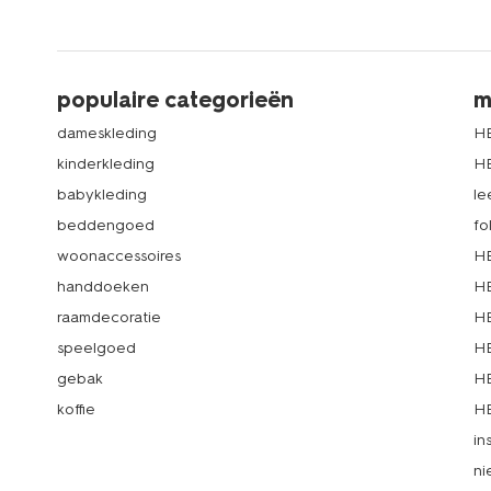
populaire categorieën
m
dameskleding
H
kinderkleding
H
babykleding
le
beddengoed
fo
woonaccessoires
HE
handdoeken
HE
raamdecoratie
HE
speelgoed
HE
gebak
HE
koffie
HE
in
ni