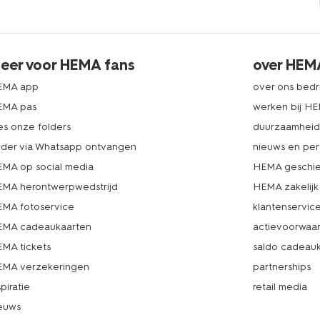
eer voor HEMA fans
over HEM
EMA app
over ons bedri
EMA pas
werken bij H
es onze folders
duurzaamhei
lder via Whatsapp ontvangen
nieuws en per
MA op social media
HEMA geschie
MA herontwerpwedstrijd
HEMA zakelijk
MA fotoservice
klantenservic
MA cadeaukaarten
actievoorwaa
MA tickets
saldo cadeau
MA verzekeringen
partnerships
spiratie
retail media
euws