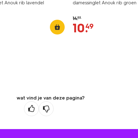
t Anouk rib lavendel
damessinglet Anouk rib groen
14
.
99
10
.
49
wat vind je van deze pagina?