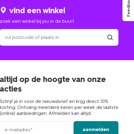
Feedback
vind een winkel
zoek een winkel bij jou in de buurt
zoek
een
winkel
vind
winkel
bij
jou
in
de
buurt
altijd op de hoogte van onze
acties
Schrijf je in voor de nieuwsbrief en krijg direct 10%
korting. Ontvang meerdere keren per week de laatste
(online) aanbiedingen. Afmelden kan altijd.
e-
aanmelden
mailadres