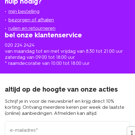
hulp nodig?
winkel
bij
jou
mijn bestelling
in
de
bezorgen of afhalen
buurt
ruilen en retourneren
bel onze klantenservice
020 224 2424
van maandag tot en met vrijdag van 8.30 tot 21.00 uur
zaterdag van 09.00 tot 18.00 uur
* raamdecoratie van 10.00 tot 18.00 uur
altijd op de hoogte van onze acties
Schrijf je in voor de nieuwsbrief en krijg direct 10%
korting. Ontvang meerdere keren per week de laatste
(online) aanbiedingen. Afmelden kan altijd.
e-
mailadres