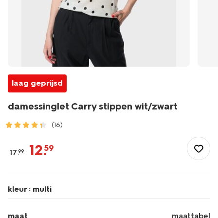
laag geprijsd
damessinglet Carry stippen wit/zwart
(16)
/dames/dameskleding/shirts-
tops/singlets/damessinglet-
12
.
59
17
.
99
carry-
stippen-
wit%2Fzwart-
36249660WHITEBLACK.html
kleur :
multi
maat
maattabel