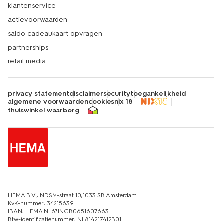
klantenservice
actievoorwaarden
saldo cadeaukaart opvragen
partnerships
retail media
privacy statement
disclaimer
security
toegankelijkheid
algemene voorwaarden
cookies
nix 18
thuiswinkel waarborg
HEMA B.V., NDSM-straat 10,1033 SB Amsterdam
KvK-nummer: 34215639
IBAN: HEMA NL67INGB0651607663
Btw-identificatienummer: NL814217412B01