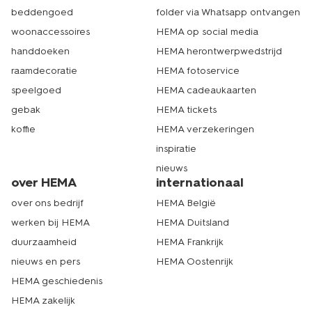
beddengoed
folder via Whatsapp ontvangen
woonaccessoires
HEMA op social media
handdoeken
HEMA herontwerpwedstrijd
raamdecoratie
HEMA fotoservice
speelgoed
HEMA cadeaukaarten
gebak
HEMA tickets
koffie
HEMA verzekeringen
inspiratie
nieuws
over HEMA
internationaal
over ons bedrijf
HEMA België
werken bij HEMA
HEMA Duitsland
duurzaamheid
HEMA Frankrijk
nieuws en pers
HEMA Oostenrijk
HEMA geschiedenis
HEMA zakelijk