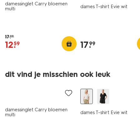
damessinglet Carry bloemen
dames T-shirt Evie wit
multi
17
.
99
12
.
17
.
59
99
dit vind je misschien ook leuk
sale
damessinglet Carry bloemen
dames T-shirt Evie wit
multi