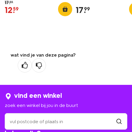
17
.
99
12
.
17
.
59
99
wat vind je van deze pagina?
vind een winkel
zoek een winkel bij jou in de buurt
zoek
een
winkel
vind