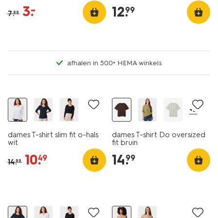
3
.
–
12
.
99
7
.
99
afhalen in 500+ HEMA winkels
essential
korting
essential
+3
dames T-shirt slim fit o-hals
dames T-shirt Do oversized
wit
fit bruin
10
.
14
.
49
99
14
.
99
essential
korting
30% korting