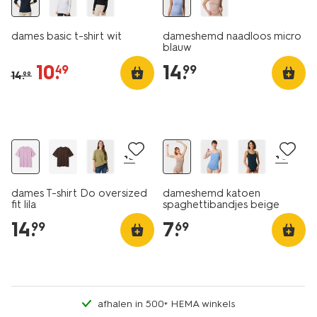
dames basic t-shirt wit
dameshemd naadloos micro
blauw
10
.
14
.
49
99
14
.
99
essential
2 voor 9.99
+3
+6
dames T-shirt Do oversized
dameshemd katoen
fit lila
spaghettibandjes beige
14
.
7
.
99
69
afhalen in 500+ HEMA winkels
essential
essential