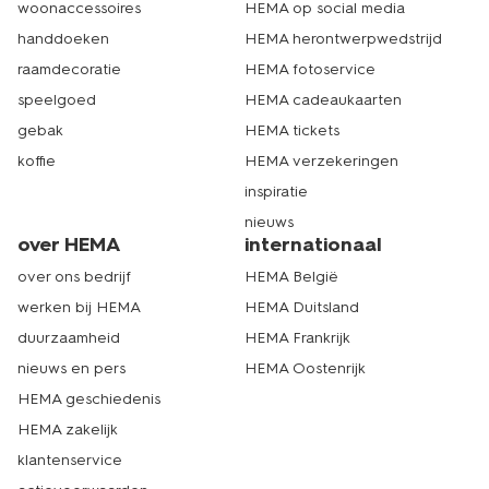
woonaccessoires
HEMA op social media
handdoeken
HEMA herontwerpwedstrijd
raamdecoratie
HEMA fotoservice
speelgoed
HEMA cadeaukaarten
gebak
HEMA tickets
koffie
HEMA verzekeringen
inspiratie
nieuws
over HEMA
internationaal
over ons bedrijf
HEMA België
werken bij HEMA
HEMA Duitsland
duurzaamheid
HEMA Frankrijk
nieuws en pers
HEMA Oostenrijk
HEMA geschiedenis
HEMA zakelijk
klantenservice