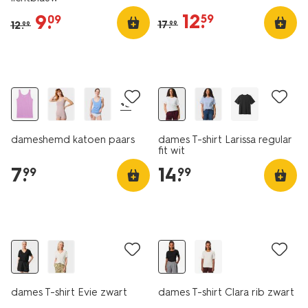
12
.
9
.
59
09
17
.
12
.
99
99
2 voor 9.99
essential
+3
dameshemd katoen paars
dames T-shirt Larissa regular
fit wit
7
.
14
.
99
99
essential
dames T-shirt Evie zwart
dames T-shirt Clara rib zwart