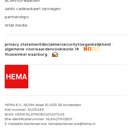
actievoorwaarden
saldo cadeaukaart opvragen
partnerships
retail media
privacy statement
disclaimer
security
toegankelijkheid
algemene voorwaarden
cookies
nix 18
thuiswinkel waarborg
HEMA B.V., NDSM-straat 10,1033 SB Amsterdam
KvK-nummer: 34215639
IBAN: HEMA NL67INGB0651607663
Btw-identificatienummer: NL814217412B01
E-mailadres klantenservice: hemaklantenservice@hema.nl