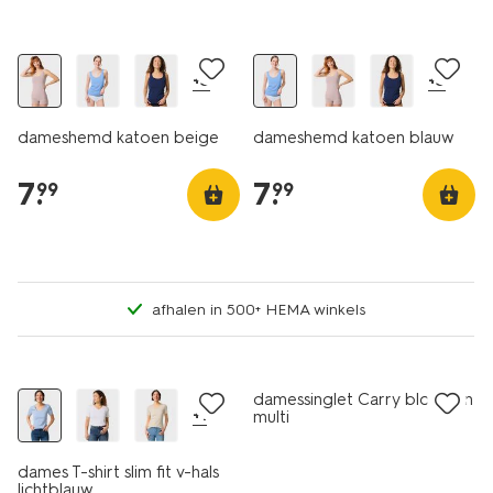
2 voor 9.99
2 voor 9.99
+3
+3
dameshemd katoen beige
dameshemd katoen blauw
7
.
7
.
99
99
afhalen in 500+ HEMA winkels
essential
korting
sale
damessinglet Carry bloemen
+1
multi
dames T-shirt slim fit v-hals
lichtblauw