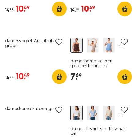
10
.
10
.
49
49
14
.
14
.
99
99
sale
2 voor 9.99
damessinglet Anouk rib
+6
groen
dameshemd katoen
spaghettibandjes
donkerbruin
10
.
7
.
49
69
14
.
99
essential
sale
2 voor 19.99
dameshemd katoen groen
+1
dames T-shirt slim fit v-hals
wit