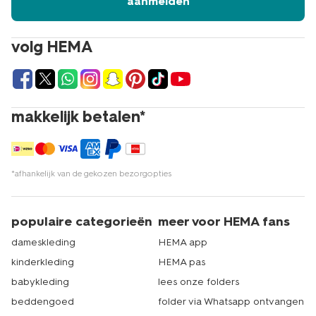
aanmelden
volg HEMA
makkelijk betalen*
*afhankelijk van de gekozen bezorgopties
populaire categorieën
meer voor HEMA fans
dameskleding
HEMA app
kinderkleding
HEMA pas
babykleding
lees onze folders
beddengoed
folder via Whatsapp ontvangen