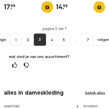
17
.
14
.
99
99
pagina 3 van 7
ige
3
...
volge
1
2
4
5
7
ga
aar
de
wat vind je van ons assortiment?
orige
agina
alles in dameskleding
bekijk alles
essentials
broeken