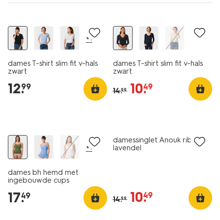
2 voor 19.99
korting
+1
dames T-shirt slim fit v-hals
dames T-shirt slim fit v-hals
zwart
zwart
12
.
10
.
99
49
14
.
99
2 voor 24.99
sale
damessinglet Anouk rib
+1
lavendel
dames bh hemd met
ingebouwde cups
donkergroen
10
.
17
.
49
49
14
.
99