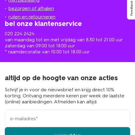
in
Feedback
de
bezorgen of afhalen
buurt
ruilen en retourneren
bel onze klantenservice
020 224 2424
van maandag tot en met vrijdag van 8.30 tot 21.00 uur
zaterdag van 09.00 tot 18.00 uur
* raamdecoratie van 10.00 tot 18.00 uur
altijd op de hoogte van onze acties
Schrijf je in voor de nieuwsbrief en krijg direct 10%
korting. Ontvang meerdere keren per week de laatste
(online) aanbiedingen. Afmelden kan altijd.
e-
mailadres