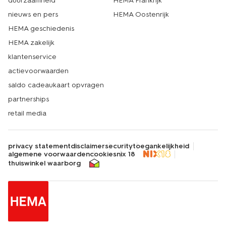
duurzaamheid
HEMA Frankrijk
nieuws en pers
HEMA Oostenrijk
HEMA geschiedenis
HEMA zakelijk
klantenservice
actievoorwaarden
saldo cadeaukaart opvragen
partnerships
retail media
privacy statement
disclaimer
security
toegankelijkheid
algemene voorwaarden
cookies
nix 18
thuiswinkel waarborg