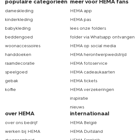
populaire categorieën
meer voor HEMA fans
dameskleding
HEMA app
kinderkleding
HEMA pas
babykleding
lees onze folders
beddengoed
folder via Whatsapp ontvangen
woonaccessoires
HEMA op social media
handdoeken
HEMA herontwerpwedstrijd
raamdecoratie
HEMA fotoservice
speelgoed
HEMA cadeaukaarten
gebak
HEMA tickets
koffie
HEMA verzekeringen
inspiratie
nieuws
over HEMA
internationaal
over ons bedrijf
HEMA België
werken bij HEMA
HEMA Duitsland