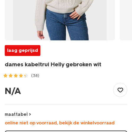
laag geprijsd
dames kabeltrui Helly gebroken wit
(38)
/dames/dameskleding/truien/dames-
kabeltrui-
N/A
helly-
gebroken-
wit-
36204960OFFWHITE.html
maattabel
online niet op voorraad, bekijk de winkelvoorraad