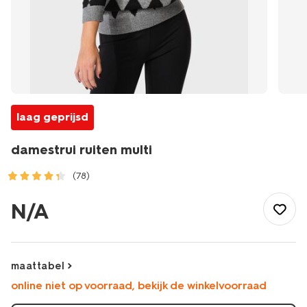
laag geprijsd
damestrui ruiten multi
(78)
/dames/dameskleding/truien/damestrui-
ruiten-
N/A
multi-
36205740MULTI.html
maattabel
online niet op voorraad, bekijk de winkelvoorraad