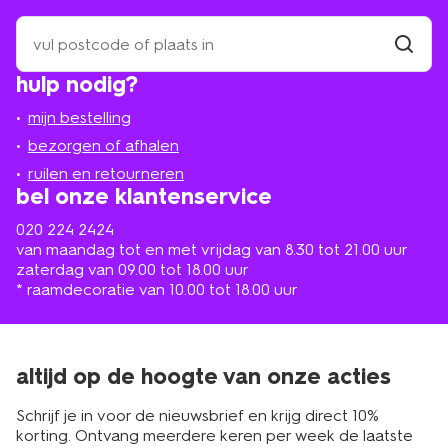
zoek
een
winkel
vind
hulp nodig?
winkel
bij
jou
mijn bestelling
in
de
bezorgen of afhalen
buurt
ruilen en retourneren
bel onze klantenservice
020 224 2424
van maandag tot en met vrijdag van 8.30 tot 21.00 uur
zaterdag van 09.00 tot 18.00 uur
* raamdecoratie van 10.00 tot 18.00 uur
altijd op de hoogte van onze acties
Schrijf je in voor de nieuwsbrief en krijg direct 10%
korting. Ontvang meerdere keren per week de laatste