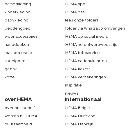
dameskleding
HEMA app
kinderkleding
HEMA pas
babykleding
lees onze folders
beddengoed
folder via Whatsapp ontvangen
woonaccessoires
HEMA op social media
handdoeken
HEMA herontwerpwedstrijd
raamdecoratie
HEMA fotoservice
speelgoed
HEMA cadeaukaarten
gebak
HEMA tickets
koffie
HEMA verzekeringen
inspiratie
nieuws
over HEMA
internationaal
over ons bedrijf
HEMA België
werken bij HEMA
HEMA Duitsland
duurzaamheid
HEMA Frankrijk