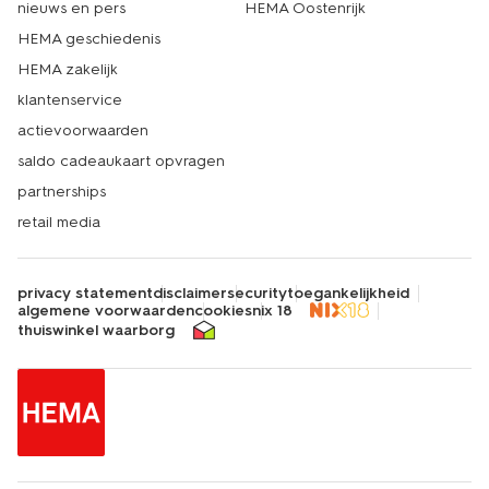
nieuws en pers
HEMA Oostenrijk
HEMA geschiedenis
HEMA zakelijk
klantenservice
actievoorwaarden
saldo cadeaukaart opvragen
partnerships
retail media
privacy statement
disclaimer
security
toegankelijkheid
algemene voorwaarden
cookies
nix 18
thuiswinkel waarborg