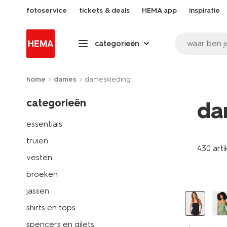
fotoservice
tickets & deals
HEMA app
inspiratie
waar ben j
categorieën
home
dames
dameskleding
categorieën
da
essentials
truien
430 arti
vesten
broeken
jassen
shirts en tops
spencers en gilets