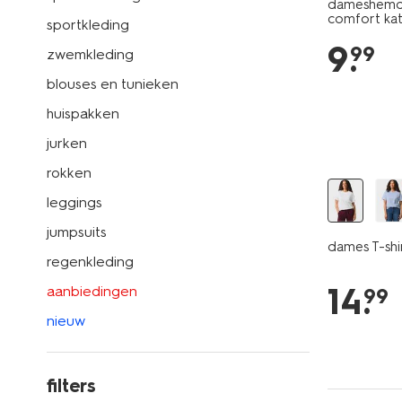
dameshemd 
comfort ka
sportkleding
9
.
99
zwemkleding
blouses en tunieken
huispakken
essential
jurken
rokken
leggings
jumpsuits
dames T-shir
regenkleding
14
.
aanbiedingen
99
nieuw
filters