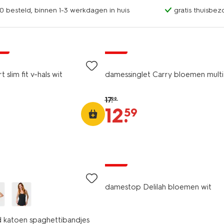
0 besteld, binnen 1-3 werkdagen in huis
gratis thuisbez
99
sale
 slim fit v-hals wit
damessinglet Carry bloemen multi
17
.
99
12
.
59
sale
damestop Delilah bloemen wit
katoen spaghettibandjes