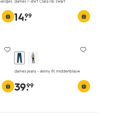
bandjes
dames T-shirt Clara rib zwart
14
.
99
dames jeans - skinny fit middenblauw
39
.
99