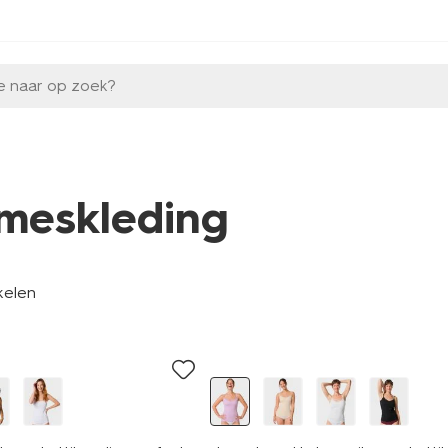
e naar op zoek?
meskleding
kelen