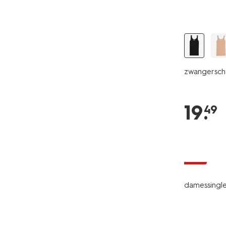
zwangersch
19
.
49
sale
damessingle