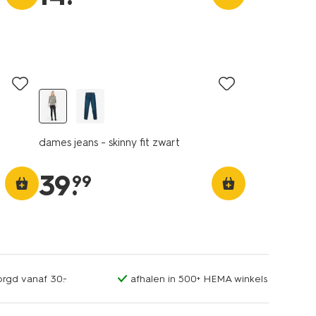
dames jeans - skinny fit zwart
39
.
99
orgd vanaf 30.-
afhalen in 500+ HEMA winkels