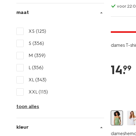
voor 22:0
maat
essential
2 voor 24.
XS
(125)
S
(356)
dames T-shirt
M
(359)
14
.
99
L
(356)
XL
(343)
XXL
(115)
toon alles
kleur
dameshemd 