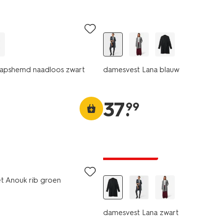
apshemd naadloos zwart
damesvest Lana blauw
37
.
99
laag geprijsd
t Anouk rib groen
damesvest Lana zwart