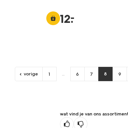
–
12
.
vorige
...
8
1
6
7
9
ga
naar
de
vorige
pagina
wat vind je van ons assortimen