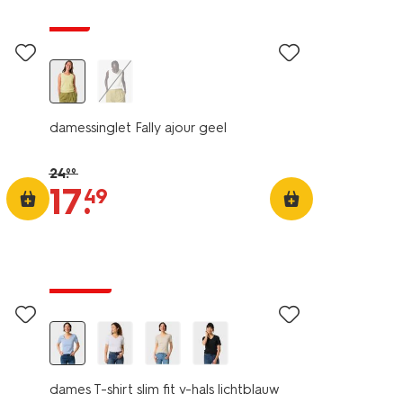
sale
damessinglet Fally ajour geel
24
.
99
17
.
49
essential
korting
dames T-shirt slim fit v-hals lichtblauw