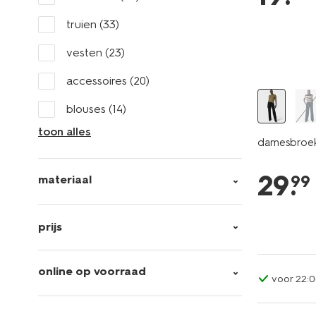
truien
(33)
vesten
(23)
accessoires
(20)
blouses
(14)
toon alles
damesbroek 
29
.
99
materiaal
prijs
online op voorraad
voor 22:0