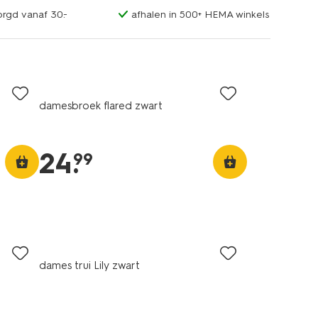
orgd vanaf 30.-
afhalen in 500+ HEMA winkels
damesbroek flared zwart
24
.
99
dames trui Lily zwart