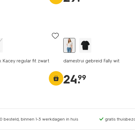
Kacey regular fit zwart
damestrui gebreid Fally wit
24
.
99
0 besteld, binnen 1-3 werkdagen in huis
gratis thuisbez