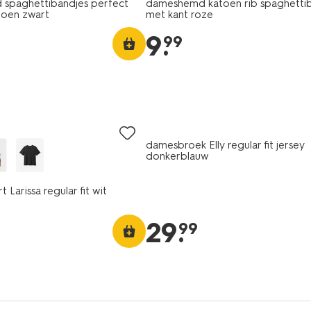
spaghettibandjes perfect
dameshemd katoen rib spaghetti
toen zwart
met kant roze
9
.
99
damesbroek Elly regular fit jersey
donkerblauw
t Larissa regular fit wit
29
.
99