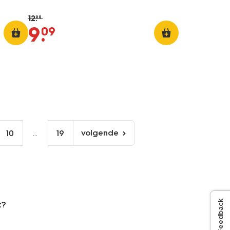
12
.
99
9
.
09
...
volgende
10
19
volgende
pagina
Feedback
t?