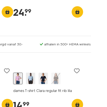
24
.
99
orgd vanaf 30.-
afhalen in 500+ HEMA winkels
essential
dames T-shirt Clara regular fit rib lila
14
.
99