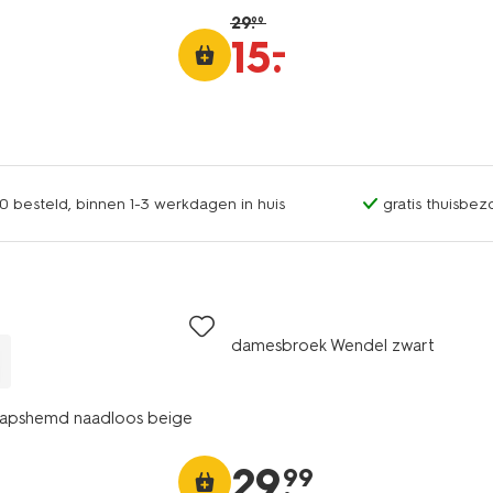
29
.
99
–
15
.
0 besteld, binnen 1-3 werkdagen in huis
gratis thuisbez
damesbroek Wendel zwart
apshemd naadloos beige
29
.
99