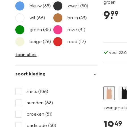
groen
blauw
(85)
zwart
(80)
9
.
99
wit
(66)
bruin
(43)
groen
(35)
roze
(31)
beige
(26)
rood
(17)
voor 22:0
toon alles
soort kleding
shirts
(106)
hemden
(68)
zwangersch
broeken
(51)
19
.
49
badmode
(50)